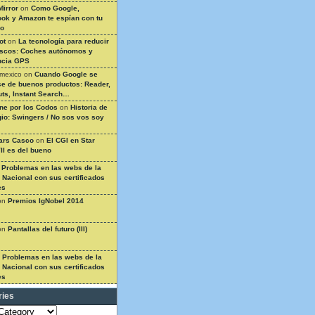
Mirror
on
Como Google,
ok y Amazon te espían con tu
so
ot
on
La tecnología para reducir
ascos: Coches autónomos y
ncia GPS
 mexico
on
Cuando Google se
e de buenos productos: Reader,
ts, Instant Search…
ine por los Codos
on
Historia de
gio: Swingers / No sos vos soy
ars Casco
on
El CGI en Star
II es del bueno
n
Problemas en las webs de la
a Nacional con sus certificados
es
on
Premios IgNobel 2014
on
Pantallas del futuro (III)
n
Problemas en las webs de la
a Nacional con sus certificados
es
ries