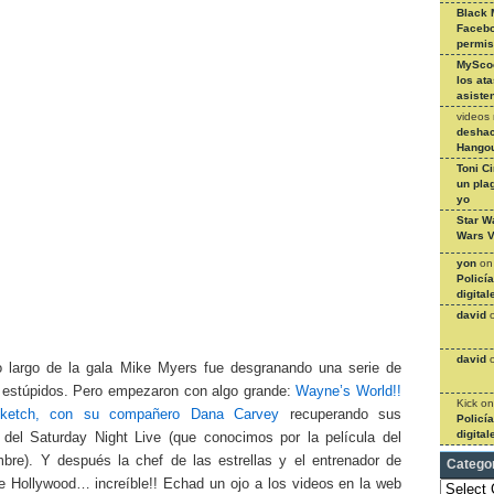
Black 
Facebo
permi
MySco
los at
asiste
videos
deshac
Hangou
Toni C
un pla
yo
Star W
Wars V
yon
o
Policí
digital
david
david
o largo de la gala Mike Myers fue desgranando una serie de
 estúpidos. Pero empezaron con algo grande:
Wayne’s World!!
Kick
o
ketch, con su compañero Dana Carvey
recuperando sus
Policí
digital
 del Saturday Night Live (que conocimos por la película del
re). Y después la chef de las estrellas y el entrenador de
Catego
e Hollywood… increíble!! Echad un ojo a los videos en la web
Categories