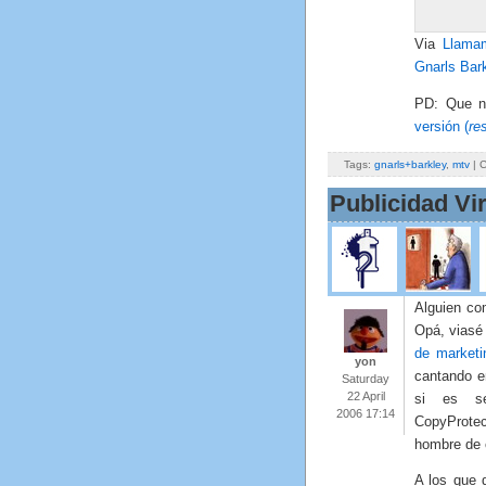
Via
Llama
Gnarls Bar
PD: Que no
versión (
re
Tags:
gnarls+barkley
,
mtv
| 
Publicidad Vir
Alguien co
Opá, viasé
de marketi
yon
cantando e
Saturday
22 April
si es s
2006 17:14
CopyProtec
hombre de
A los que d