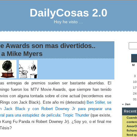
DailyCosas 2.0
Hoy he visto …
e Awards son mas divertidos..
 a Mike Myers
M
3
10
as entregas de premios suelen ser bastante aburridas. El
17
ingo fueron los MTV Movie Awards, que siempre han tenido
24
evios con alguna tontada sobre el cine actual (recordemos ese
31
e Rings con Jack Black). Este año mi (detestado)
Ben Stiller, se
« Jan
on Jack Black y con Robert Downey Jr para preparar una
Recent
al para una estupidez de película: Tropic Thunder
(que existe,
Cuando
n Kung Fu Panda ni Robert Downey Jr). ¿Soy yo, o el final me
conteni
AmorO
 Tésis?
fichan
feed q