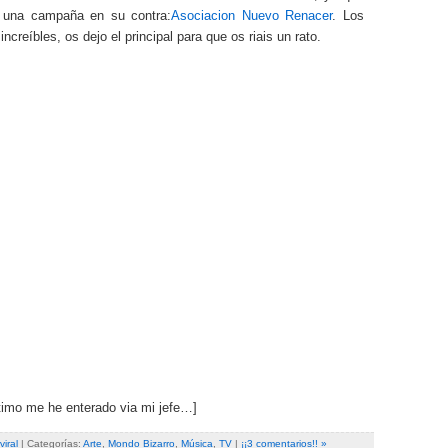
 una campaña en su contra:
Asociacion Nuevo Renacer
. Los
increíbles, os dejo el principal para que os riais un rato.
timo me he enterado via mi jefe…]
viral
| Categorías:
Arte
,
Mondo Bizarro
,
Música
,
TV
|
¡¡3 comentarios!! »