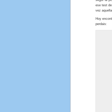
ese test d
vez aquella
Hoy encon
perdais: