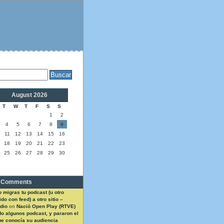
August 2026
T
W
T
F
S
S
1
2
4
5
6
7
8
9
11
12
13
14
15
16
18
19
20
21
22
23
25
26
27
28
29
30
 Comments
 migras tu podcast (u otro
do con feed) a otro sitio –
dio
on
Nació Open Play (RTVE)
do algunos podcast, y pararon el
ue conocía su audiencia