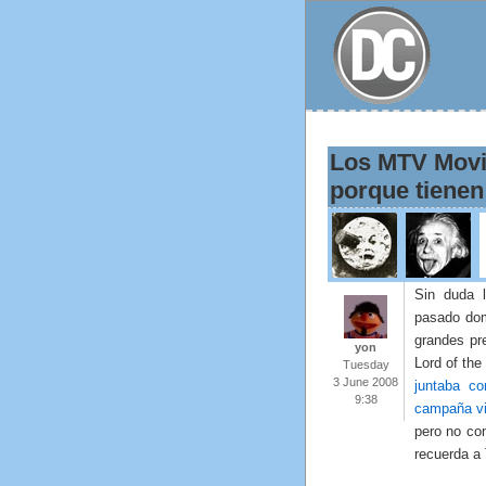
Los MTV Movi
porque tienen
Sin duda l
pasado dom
grandes pr
yon
Lord of th
Tuesday
3 June 2008
juntaba c
9:38
campaña vir
pero no co
recuerda a