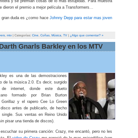
mitera y se premian cosas de lo mas estúpidas. Para muestra
e dieron el premio a mejor película a Transformers…
a gran duda es ¿como hace
Johnny Depp para estar mas joven
ers
,
mtv
| Categorías:
Cine
,
Coñas
,
Música
,
TV
|
¿Algo que comentar? »
Darth Gnarls Barkley en los MTV
kley es una de las demostraciones
o de la música 2.0. Es decir, surgido
 de internet, donde este dueto
icano formado por Brian Burton
 Gorillaz y el rapero Cee Lo Green
 disco antes de publicarlo, de hecho
n single. Sus ventas en Reino Unido
sin pisar una tienda de discos).
 escuchar su primera canción: Crazy, me encantó, pero no les
sta. El
video de Crazy
me pareció de lo mas psicodélico (con