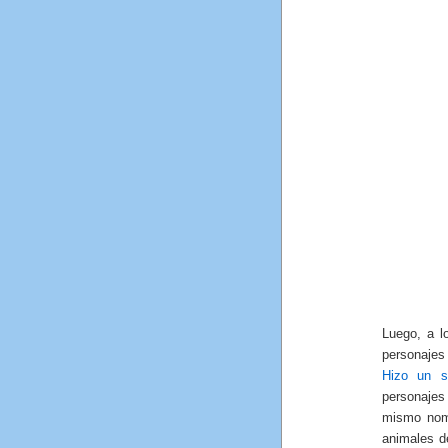
Luego, a l
personajes
Hizo un s
personajes
mismo nomb
animales d