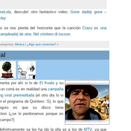
meLola
, descubrí otro fantástico video:
Gone daddy gone –
kley
 se nos pierda del horizonte que la canción
Crazy es una
sampleada
) de otra: Nel cimitero di tucson
.
Categorías:
Música
|
¿Algo que comentar? »
al
menta por ahí si lo de
El Koala
y su
 un corrá es en realidad una
campaña
ng viral premeditada
(el otro dia lo vi
n el programa de Quintero :S), lo que
eguro es que su disco tiene
tion (¿se lo perdonamos porque es
 campo?)
efinitivamente se les ha ido la olla es a los de
MTV
, ya que