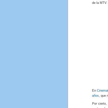
de la MTV.
En
Cinemat
años
, que 
Por cierto