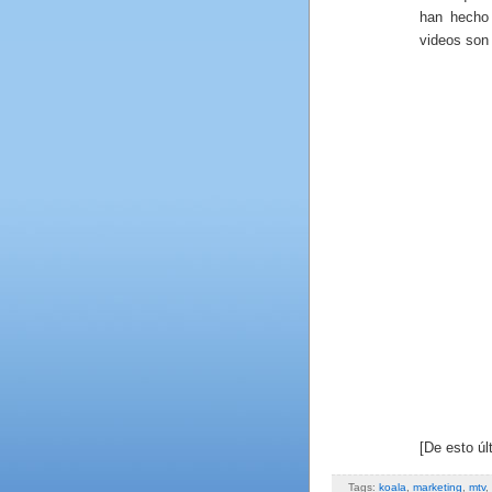
han hecho
videos son 
[De esto úl
Tags:
koala
,
marketing
,
mtv
,