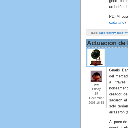
gente palo
un botón: L
PD: Mi otr
cada año
?
Tags:
dana+carvey
,
mike+my
Actuación de 
Gnarls Bar
del mercad
a través
yon
norteamer
Friday
29
creador de
December
sacaron el
2006 16:58
solo tenía
arrasaron (
Al poco de
seguí la pi