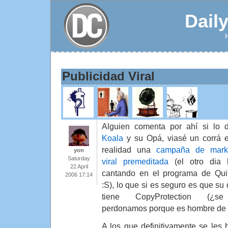
Dail
Publicidad Viral
Alguien comenta por ahí si lo
Koala
y su Opá, viasé un corrá 
realidad una
campaña de marke
yon
Saturday
viral premeditada
(el otro dia 
22 April
cantando en el programa de Qui
2006 17:14
:S), lo que si es seguro es que su 
tiene CopyProtection (¿s
perdonamos porque es hombre de
A los que definitivamente se les h