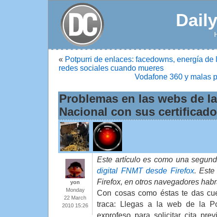
Dail
«
Potpurri de enlaces: facedowns, energía de l
redes sociales cuando mueres
Vodafone 360 y malas p
Problemas en las webs de la
Nacional con sus certificado
Este artículo es como una segund
digital FNMT desde Firefox
. Este
Firefox, en otros navegadores hab
yon
Monday
Con cosas como éstas te das cue
22 March
traca: Llegas a la web de la Po
2010 15:26
exprofeso para solicitar cita pre