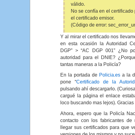
válido.
No se confía en el certificado
el certificado emisor.
(Código de error: sec_error_u
Y al mirar el certificado nos lleva
en esta ocasión la Autoridad Ce
DGP” > “AC DGP 001” ¿No pod
autoridad para el DNIE? ¿Porque
tantas maneras a la Policía?
En la portada de
Policia.es
a la 
pone “
Certificado de la Autori
pulsando ahí descargarlo. (Curios
cargué la página el enlace estab
loco buscando mas lejos). Gracias
Ahora, espero que la Policía Na
contacto con los fabricantes de
llegar sus certificados para que v
versiones de los mismos y no suced