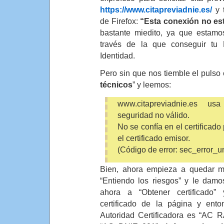
https://www.citapreviadnie.es/
y t
de Firefox:
“Esta conexión no est
bastante miedito, ya que estam
través de la que conseguir tu
Identidad.
Pero sin que nos tiemble el pulso
técnicos
” y leemos:
www.citapreviadnie.es us
seguridad no válido.
No se confía en el certificado
el certificado emisor.
(Código de error: sec_error_u
Bien, ahora empieza a quedar m
“Entiendo los riesgos” y le dam
ahora a “Obtener certificado”
certificado de la página y ent
Autoridad Certificadora es “AC 