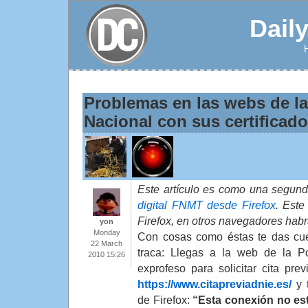
Dail
Problemas en las webs de la
Nacional con sus certificado
Este artículo es como una segund
digital FNMT desde Firefox
. Este
Firefox, en otros navegadores hab
yon
Monday
Con cosas como éstas te das cue
22 March
traca: Llegas a la web de la Po
2010 15:26
exprofeso para solicitar cita pre
https://www.citapreviadnie.es/
y t
de Firefox:
“Esta conexión no est