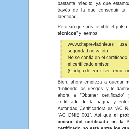
bastante miedito, ya que estam
través de la que conseguir tu
Identidad.
Pero sin que nos tiemble el pulso
técnicos
” y leemos:
www.citapreviadnie.es us
seguridad no válido.
No se confía en el certificado
el certificado emisor.
(Código de error: sec_error_u
Bien, ahora empieza a quedar m
“Entiendo los riesgos” y le dam
ahora a “Obtener certificado”
certificado de la página y ent
Autoridad Certificadora es “AC 
“AC DNIE 001”. Así que
el pro
emisor del certificado es la 
certificado no está entre los q