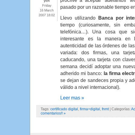
yon
Friday
pasado por un razonable tiempo en
16 March
2007 18:02
Llevo utilizando
Banca por inte
tiempo (curiosamente, sin em
telefónica…). Una cosa que s
interesante es la manera en 
autenticidad de las órdenes de las
variada: dos firmas, una tarj
caducando, una tarjeta con clav
semana decidí adoptar una nuev
adherido mi banco:
la firma elect
se dejan de sandeces propia y ad
válido a nivel internacional).
Leer mas »
Tags:
certificado digital
,
firma+digital
,
fnmt
| Categorías:
Ac
comentarios!! »