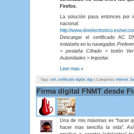
Firefox.
La solución pasa entonces por i
nacional:
http://www.dnielectronico.es/secci
Descargar el certificado AC D
instalarlo en tu navegador.
Prefere
> pestaña Cifrado > botón Ver
Autoridades > Importar.
Leer mas »
Tags:
cert
,
certificado digital
,
dgp
| Categorías:
internet
,
Se
Firma digital FNMT desde Fi
Una de mis máximas es “hacer qu
hacer mas sencilla la vida”. A
proclive a aceptar “adelantos” t