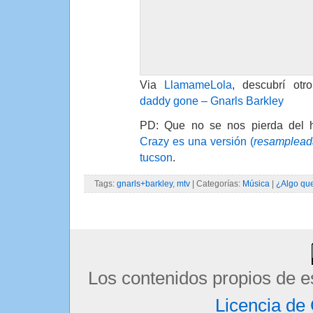
Via
LlamameLola
, descubrí otro
daddy gone – Gnarls Barkley
PD: Que no se nos pierda del h
Crazy es una versión (
resamplead
tucson
.
Tags:
gnarls+barkley
,
mtv
| Categorías:
Música
|
¿Algo qu
Los contenidos propios de e
Licencia d