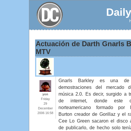
Dail
Actuación de Darth Gnarls B
MTV
Gnarls Barkley es una de
demostraciones del mercado d
música 2.0. Es decir, surgido a t
yon
Friday
de internet, donde este d
29
norteamericano formado por B
December
2006 16:58
Burton creador de Gorillaz y el r
Cee Lo Green sacaron el disco 
de publicarlo, de hecho solo ten