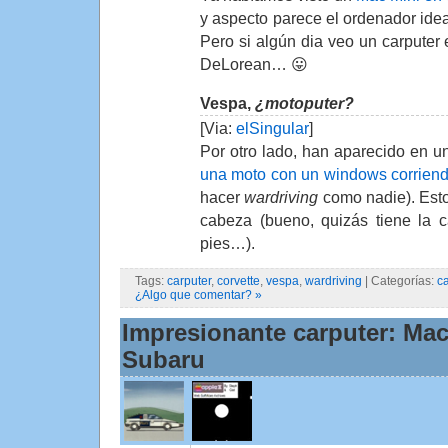
y aspecto parece el ordenador idea
Pero si algún dia veo un carputer
DeLorean… 😛
Vespa,
¿motoputer?
[Via:
elSingular
]
Por otro lado, han aparecido en u
una moto con un windows corrien
hacer
wardriving
como nadie). Esto
cabeza (bueno, quizás tiene la c
pies…).
Tags:
carputer
,
corvette
,
vespa
,
wardriving
| Categorías:
ca
¿Algo que comentar? »
Impresionante carputer: Mac
Subaru