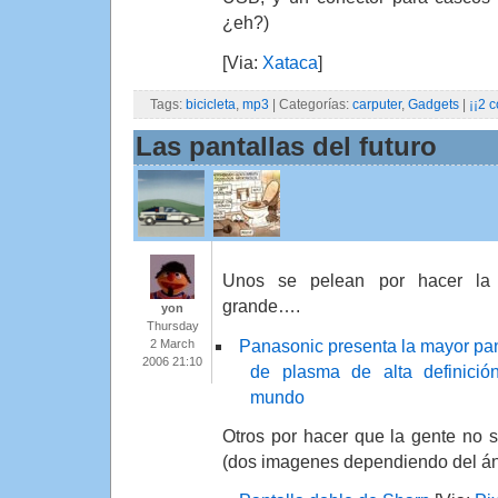
¿eh?)
[Via:
Xataca
]
Tags:
bicicleta
,
mp3
| Categorías:
carputer
,
Gadgets
|
¡¡2 
Las pantallas del futuro
Unos se pelean por hacer la
grande….
yon
Thursday
Panasonic presenta la mayor pan
2 March
2006 21:10
de plasma de alta definició
mundo
Otros por hacer que la gente no s
(dos imagenes dependiendo del án