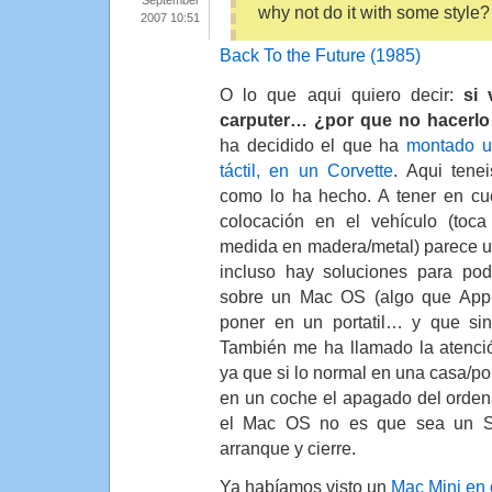
September
why not do it with some style?
2007 10:51
Back To the Future (1985)
O lo que aqui quiero decir:
si 
carputer… ¿por que no hacerlo 
ha decidido el que ha
montado u
táctil, en un Corvette
. Aqui tene
como lo ha hecho. A tener en cu
colocación en el vehículo (toc
medida en madera/metal) parece un 
incluso hay soluciones para pode
sobre un Mac OS (algo que Appl
poner en un portatil… y que si
También me ha llamado la atenc
ya que si lo normal en una casa/por
en un coche el apagado del orden
el Mac OS no es que sea un S
arranque y cierre.
Ya habíamos visto un
Mac Mini en 