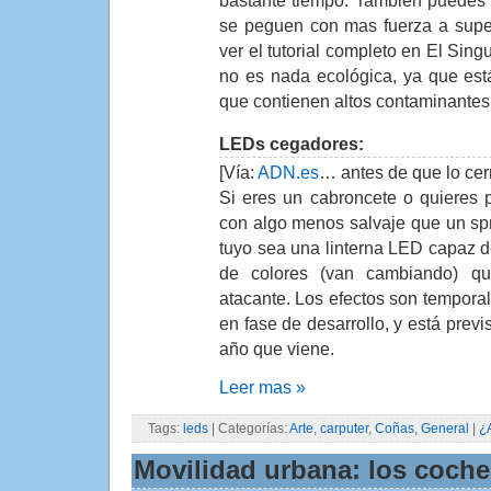
bastante tiempo. También puedes 
se peguen con mas fuerza a super
ver el tutorial completo en El Sing
no es nada ecológica, ya que est
que contienen altos contaminantes
LEDs cegadores:
[Vía:
ADN.es
… antes de que lo cer
Si eres un cabroncete o quieres 
con algo menos salvaje que un spr
tuyo sea una linterna LED capaz de
de colores (van cambiando) qu
atacante. Los efectos son temporal
en fase de desarrollo, y está previ
año que viene.
Leer mas »
Tags:
leds
| Categorías:
Arte
,
carputer
,
Coñas
,
General
|
¿
Movilidad urbana: los coche