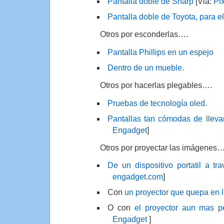
Pantalla doble de Sharp
[Via:
Pix
Pantalla doble de Toyota, para e
Otros por esconderlas….
Pantalla Phillips en un espejo
Dentro de un mueble.
Otros por hacerlas plegables….
Pruebas de tecnología oled.
Pantallas tan cómodas de lleva
Engadget
]
Otros por proyectar las imágenes
De un dispositivo portatil a tr
engadget.com
]
Con
un proyector que quepa en 
O con
el proyector aun mas 
Engadget
]