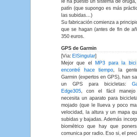
le ha puesto un sistema de oruga, 
patín (que supongo es más prácti
las subidas…)
Su fabricación comienza a principi
que se hagan (antes de fin de año
350 euros.
GPS de Garmin
[Via:
ElSingular
]
Mejor que el
MP3 para la bic
encontré hace tiempo
, la gen
Garmin (expertos en GPS), han s
un GPS para bicicletas:
G
Edge305
, con el fácil manej
necesita un aparato para biciclet
mojado (que le llueva y poco ma
velocidad, la altura y un mapa q
subidas y bajadas. Además incorp
biométrico que hay que poner
comunica por radio. Eso si, el prec