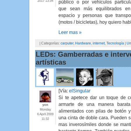
2017 13:34
público o por vehículos particul
que sean más equilibrados e
espacio y personas que transpo
(motos / bicicletas), hoy quiero ha
Leer mas »
| Categorías:
carputer
,
Hardware
,
internet
,
Tecnología
|
Un
LEDs: Gamberradas e interv
artísticas
[Vía:
elSingular
Si te apetece dar un toque de c
armarte de una manera barat
yon
Monday
alimentados con pilas de botón y
6 April 2009
una cinta de doble cara. Pueden se
11:32
mas inverosímiles donde se mant