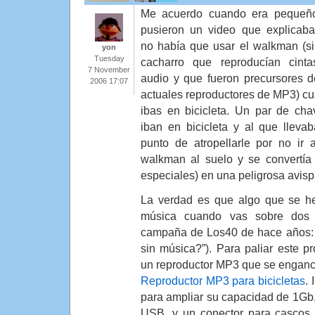
Me acuerdo cuando era pequeñ
pusieron un video que explicab
no había que usar el walkman (si
yon
Tuesday
cacharro que reproducían cint
7 November
audio y que fueron precursores d
2006 17:07
actuales reproductores de MP3) c
ibas en bicicleta. Un par de cha
iban en bicicleta y al que llev
punto de atropellarle por no ir at
walkman al suelo y se convertía
especiales) en una peligrosa avis
La verdad es que algo que se 
música cuando vas sobre dos 
campaña de Los40 de hace años:
sin música?”). Para paliar este 
un reproductor MP3 que se enganch
Reproductor MP3 para bicicletas
.
para ampliar su capacidad de 1Gb, 
USB, y un conector para cascos (