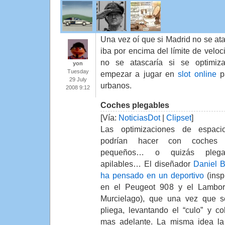
Una vez oí que si Madrid no se at
iba por encima del límite de velo
no se atascaría si se optimiz
yon
Tuesday
empezar a jugar en
slot online
pa
29 July
urbanos.
2008 9:12
Coches plegables
[Vía:
NoticiasDot
|
Clipset
]
Las optimizaciones de espaci
podrían hacer con coches
pequeños… o quizás plegab
apilables… El diseñador
Daniel B
ha pensado en un deportivo
(insp
en el Peugeot 908 y el Lambor
Murcielago), que una vez que s
pliega, levantando el “culo” y c
mas adelante. La misma idea la