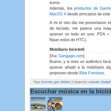
euros.
Además, los
productos de Garmi
MacOS X
desde principios de este
A mi el otro día me presentaron e
de teclado, me parece una maq
quieran un todo en uno: PDA 
flipan estos de HTC).
Mobiliario bicicletil
[Via:
Gangago.com
]
Bueno, y si eres un auténtico fanát
quieras añadir a tu mobiliario al
proponen desde
Bike Forniture
.
Tags:
bicicleta
,
gps
,
skibike
| Categorías:
carputer
,
Gadget
Escuchar música en la bicic