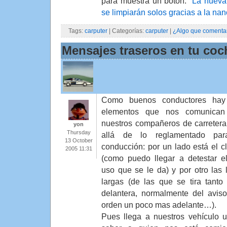
para muestra un botón:
“La nueva
se limpiarán solos gracias a la na
Tags:
carputer
| Categorías:
carputer
|
¿Algo que comenta
Mensajes traseros en tu coc
Como buenos conductores hay
elementos que nos comunican
nuestros compañeros de carreter
yon
Thursday
allá de lo reglamentado par
13 October
conducción: por un lado está el c
2005 11:31
(como puedo llegar a detestar e
uso que se le da) y por otro las 
largas (de las que se tira tanto
delantera, normalmente del avis
orden un poco mas adelante…).
Pues llega a nuestros vehículo 