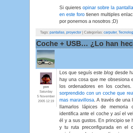
Si quieres
opinar sobre la pantalla
en este foro
tienen multiples enlac
por ponernos a nosotros ;D)
Tags:
pantallas
,
proyector
| Categorías:
carputer
,
Tecnolog
Coche + USB… ¿Lo han hec
Los que seguís este
blog
desde ha
hay una cosa que me obsesiona es
los ordenadores en los coches
yon
Saturday
sorprendido con un coche que rea
5 November
mas maravillosa
. A través de una
2005 12:19
llamarlos lápices de memoria
identifica ante el coche y así el 
él y a sus gustos. En principio se
y tu ruta preconfigurada en el 