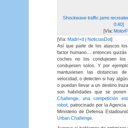
Shockwave traffic jams recreated
0:40]
[Vía:
MotorF
[Via:
Madri+d
|
NoticiasDot
]
Así que parte de los atascos lo
factor humano… entonces quizás l
coches no los condujesen los
condujesen solos. Y por ejempl
mantuviesen las distancias d
velocidad, o detecten si hay algún
o puedan llevar a un destino traza
son habilidades que se pone
Challenge, una competición es
robot
, patrocinado por la Agenci
Ministerio de Defensa Estadounid
Urban Challenge
.