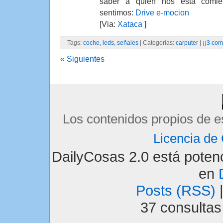
saber a quien nos está comi
sentimos:
Drive e-mocion
[Via:
Xataca
]
Tags:
coche
,
leds
,
señales
| Categorías:
carputer
|
¡¡3 com
« Siguientes
Los contenidos propios de e
Licencia d
DailyCosas 2.0 está pote
en
Posts (RSS)
37 consulta