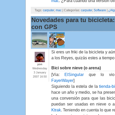
mac
. ¿Para cuando una versión ofi
Tags:
carputer
,
mac
| Categorías:
carputer
,
Software
|
¿Alg
Novedades para tu bicicleta:
con GPS
Si eres un friki de la bicicleta y 
a los Reyes, quizás estes a tiemp
yon
Bici sobre nieve (o arena)
Wednesday
3 January
[Via:
ElSingular
que lo vio
2007 16:50
FayerWayer
]
Siguiendo la estela de la
tienda-bi
hace un año y medio, se ha prese
una conversión para que las bicic
puedan ser usadas en nieve o a
Ktrak
. Teniendo en cuenta lo que re