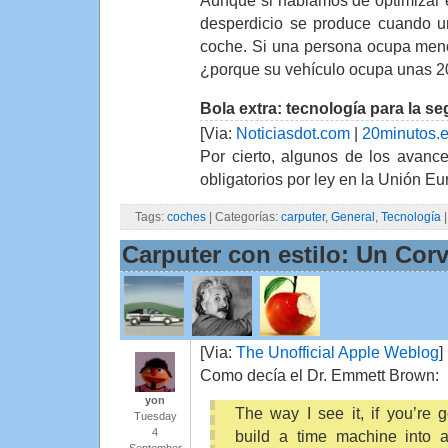
Aunque si hablamos de optimizar 
desperdicio se produce cuando u
coche. Si una persona ocupa men
¿porque su vehículo ocupa unas 
Bola extra: tecnología para la s
[Via:
Noticiasdot.com
|
20minutos.
Por cierto, algunos de los avanc
obligatorios por ley en la Unión Eu
Tags:
coches
| Categorías:
carputer
,
General
,
Tecnología
Carputer con estilo: Un Cor
[Via:
The Unofficial Apple Weblog
]
Como decía el Dr. Emmett Brown:
yon
The way I see it, if you’re 
Tuesday
4
build a time machine into a