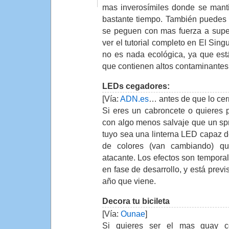
mas inverosímiles donde se mant
bastante tiempo. También puedes 
se peguen con mas fuerza a super
ver el tutorial completo en El Sing
no es nada ecológica, ya que est
que contienen altos contaminantes
LEDs cegadores:
[Vía:
ADN.es
… antes de que lo cer
Si eres un cabroncete o quieres 
con algo menos salvaje que un spr
tuyo sea una linterna LED capaz de
de colores (van cambiando) qu
atacante. Los efectos son temporal
en fase de desarrollo, y está previ
año que viene.
Decora tu bicileta
[Vía:
Ounae
]
Si quieres ser el mas guay co