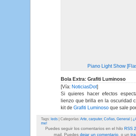
Piano Light Show [Fla
Bola Extra: Grafiti Luminoso
[Vía:
NoticiasDot
]
Si quieres hacer efectos espect
lienzo que brilla en la oscuridad 
kit de
Grafiti Luminoso
que sale por
Tags:
leds
| Categorías:
Arte
,
carputer
,
Coñas
,
General
|
¿
me!
Puedes seguir los comentarios en el hilo
RSS 2
mail. Puedes
dejar un comentario
, o un
tr