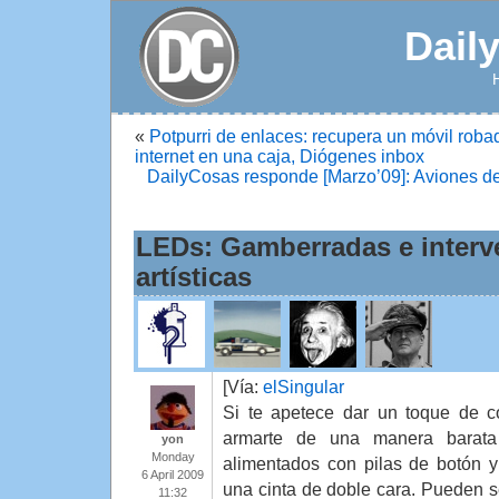
Dail
«
Potpurri de enlaces: recupera un móvil robad
internet en una caja, Diógenes inbox
DailyCosas responde [Marzo’09]: Aviones d
LEDs: Gamberradas e interv
artísticas
[Vía:
elSingular
Si te apetece dar un toque de c
armarte de una manera barat
yon
Monday
alimentados con pilas de botón y
6 April 2009
una cinta de doble cara. Pueden se
11:32