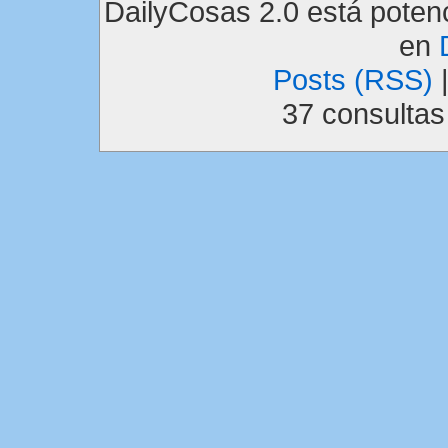
DailyCosas 2.0 está pote
en
Posts (RSS)
37 consulta