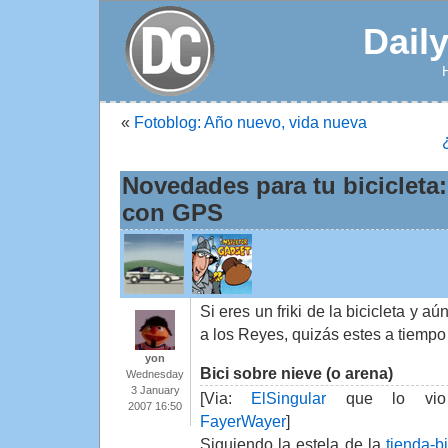
Dail
«
Fotoblog: Año nuevo, vida nueva
Novedades para tu bicicleta:
con GPS
Si eres un friki de la bicicleta y 
a los Reyes, quizás estes a tiemp
yon
Bici sobre nieve (o arena)
Wednesday
3 January
[Via:
ElSingular
que lo vio
2007 16:50
FayerWayer
]
Siguiendo la estela de la
tienda-bi