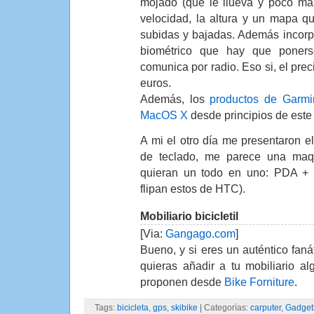
mojado (que le llueva y poco ma
velocidad, la altura y un mapa q
subidas y bajadas. Además incorp
biométrico que hay que poner
comunica por radio. Eso si, el prec
euros.
Además, los
productos de Garmi
MacOS X
desde principios de este
A mi el otro día me presentaron e
de teclado, me parece una maq
quieran un todo en uno: PDA 
flipan estos de HTC).
Mobiliario bicicletil
[Via:
Gangago.com
]
Bueno, y si eres un auténtico fanát
quieras añadir a tu mobiliario al
proponen desde
Bike Forniture
.
Tags:
bicicleta
,
gps
,
skibike
| Categorías:
carputer
,
Gadget