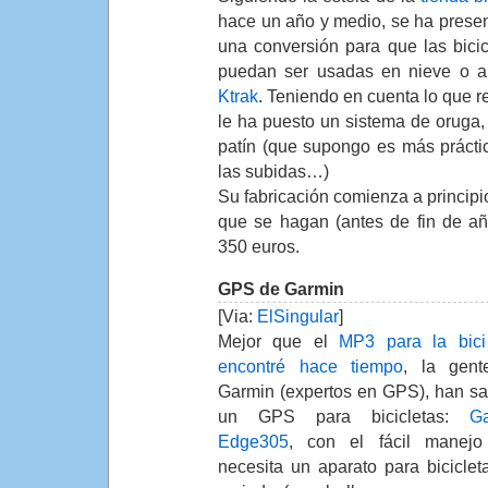
hace un año y medio, se ha prese
una conversión para que las bicic
puedan ser usadas en nieve o a
Ktrak
. Teniendo en cuenta lo que re
le ha puesto un sistema de oruga, 
patín (que supongo es más prácti
las subidas…)
Su fabricación comienza a principi
que se hagan (antes de fin de año
350 euros.
GPS de Garmin
[Via:
ElSingular
]
Mejor que el
MP3 para la bic
encontré hace tiempo
, la gen
Garmin (expertos en GPS), han s
un GPS para bicicletas:
G
Edge305
, con el fácil manej
necesita un aparato para biciclet