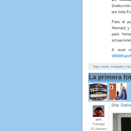
(traducción
por toda Eu
Para el p
Alemán) 
para fome
actuaciones
A nivel m
WWWhats
Tags:
coche
,
compartir
| Cat
La primera fo
[Via:
Diari
yon
Tuesday
15 January