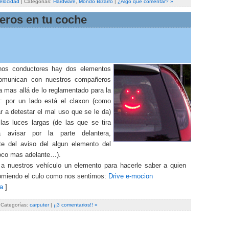
elocidad
| Categorías:
Hardware
,
Mondo Bizarro
|
¿Algo que comentar? »
eros en tu coche
os conductores hay dos elementos
omunican con nuestros compañeros
a mas allá de lo reglamentado para la
: por un lado está el claxon (como
r a detestar el mal uso que se le da)
 las luces largas (de las que se tira
a avisar por la parte delantera,
e del aviso del algun elemento del
oco mas adelante…).
 a nuestros vehículo un elemento para hacerle saber a quien
omiendo el culo como nos sentimos:
Drive e-mocion
a
]
 Categorías:
carputer
|
¡¡3 comentarios!! »