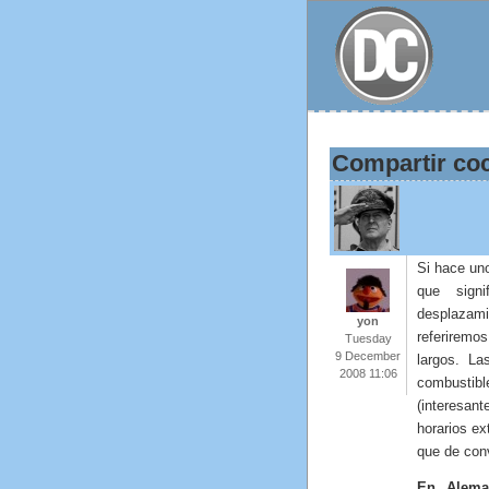
Compartir coc
Si hace u
que signi
desplaza
yon
referiremos
Tuesday
9 December
largos. La
2008 11:06
combustib
(interesa
horarios ex
que de con
En Alema