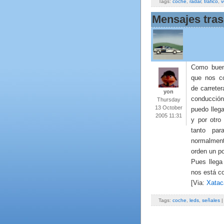
Tags:
coche
,
radar
,
tráfico
,
v
Mensajes tras
Como buen
que nos c
de carreter
yon
conducción
Thursday
13 October
puedo llega
2005 11:31
y por otro
tanto par
normalment
orden un p
Pues llega
nos está c
[Via:
Xatac
Tags:
coche
,
leds
,
señales
|