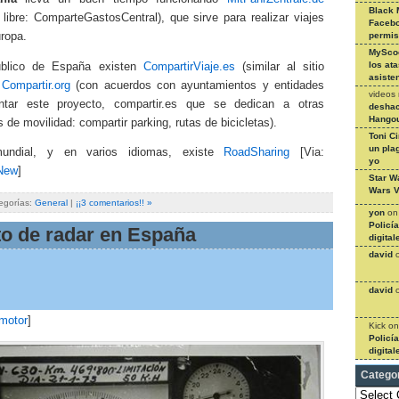
Black 
 libre: ComparteGastosCentral), que sirve para realizar viajes
Facebo
ropa.
permi
MySco
los at
ublico de España existen
CompartirViaje.es
(similar al sitio
asiste
y
Compartir.org
(con acuerdos con ayuntamientos y entidades
videos
ntar este proyecto, compartir.es que se dedican a otras
deshac
Hangou
 de movilidad: compartir parking, rutas de bicicletas).
Toni C
un pla
undial, y en varios idiomas, existe
RoadSharing
[Via:
yo
New
]
Star W
Wars V
egorías:
General
|
¡¡3 comentarios!! »
yon
o
Policí
to de radar en España
digital
david
david
omotor
]
Kick
o
Policí
digital
Catego
Categories