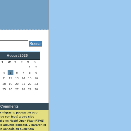
August 2026
T
W
T
F
S
S
1
2
4
5
6
7
8
9
11
12
13
14
15
16
18
19
20
21
22
23
25
26
27
28
29
30
 Comments
 migras tu podcast (u otro
do con feed) a otro sitio –
dio
on
Nació Open Play (RTVE)
do algunos podcast, y pararon el
ue conocía su audiencia