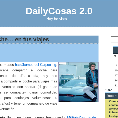
DailyCosas 2.0
Hoy he visto …
he… en tus viajes
M
nos meses
hablábamos del Carpooling
,
3
ficaba compartir el coche para
10
mientos del día a día, hoy nos
17
24
 a compartir el coche para viajes mas
31
s ventajas son ahorrar (el gasto de
« Jan
le se comparte), ganar comodidad
Recent
nte para equipajes voluminosos u
Cuando
traños) y tener un compañero de viaje
conteni
versación.
AmorO
fichan
feed q
nia
lleva un buen tiempo funcionando
MitFahrZentrale.de