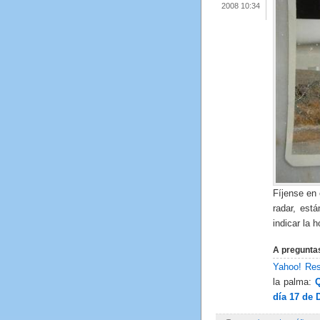
2008 10:34
Fíjense en 
radar, está
indicar la 
A pregunta
Yahoo! Re
la palma:
Q
día 17 de 