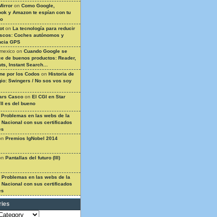
Mirror
on
Como Google,
ok y Amazon te espían con tu
so
ot
on
La tecnología para reducir
ascos: Coches autónomos y
ncia GPS
 mexico
on
Cuando Google se
e de buenos productos: Reader,
ts, Instant Search…
ine por los Codos
on
Historia de
gio: Swingers / No sos vos soy
ars Casco
on
El CGI en Star
II es del bueno
n
Problemas en las webs de la
a Nacional con sus certificados
es
on
Premios IgNobel 2014
on
Pantallas del futuro (III)
n
Problemas en las webs de la
a Nacional con sus certificados
es
ries