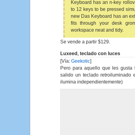
Keyboard has an n-key rollov
to 12 keys to be pressed simul
new Das Keyboard has an ext
fits through your desk gr
workspace neat and tidy.
Se vende a partir $129.
Luxeed, teclado con luces
[Vía:
Geekotic
]
Pero para aquello que les gusta 
salido un teclado retroiluminado 
ilumina independientemente)