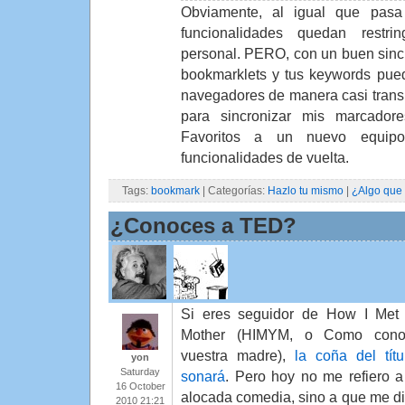
Obviamente, al igual que pasa
funcionalidades quedan restr
personal. PERO, con un buen sincro
bookmarklets y tus keywords pued
navegadores de manera casi trans
para sincronizar mis marcador
Favoritos a un nuevo equip
funcionalidades de vuelta.
Tags:
bookmark
| Categorías:
Hazlo tu mismo
|
¿Algo que
¿Conoces a TED?
Si eres seguidor de How I Met
Mother (HIMYM, o Como cono
vuestra madre),
la coña del títu
yon
Saturday
sonará
. Pero hoy no me refiero a
16 October
alocada comedia, sino a que me dir
2010 21:21