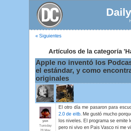
Dail
« Siguientes
Artículos de la categoría '
Apple no inventó los Podcas
el estándar, y como encontr
originales
El otro día me pasaron para escu
2.0 de eitb
. Me gustó mucho porqu
los niveles. El programa se emite 
yon
Tuesday
pero ni vivo en Pais Vasco ni me v
28 May