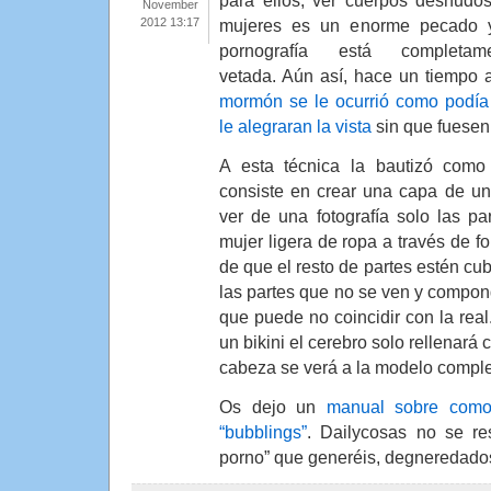
para ellos, ver cuerpos desnudo
November
2012 13:17
mujeres es un enorme pecado 
pornografía está completame
vetada. Aún así, hace un tiempo
mormón se le ocurrió como podía 
le alegraran la vista
sin que fuesen
A esta técnica la bautizó como 
consiste en crear una capa de un
ver de una fotografía solo las p
mujer ligera de ropa a través de fo
de que el resto de partes estén cub
las partes que no se ven y compo
que puede no coincidir con la real
un bikini el cerebro solo rellenará 
cabeza se verá a la modelo compl
Os dejo un
manual sobre como 
“bubblings”
. Dailycosas no se res
porno” que generéis, degneredado