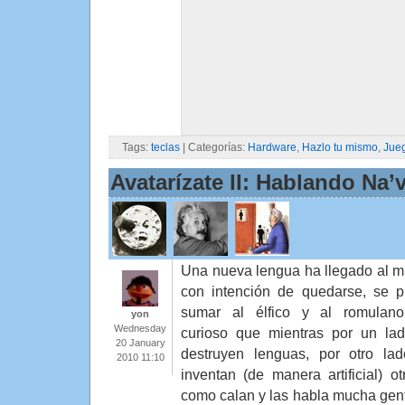
Tags:
teclas
| Categorías:
Hardware
,
Hazlo tu mismo
,
Jue
Avatarízate II: Hablando Na’v
Una nueva lengua ha llegado al 
con intención de quedarse, se 
sumar al élfico y al romulan
yon
Wednesday
curioso que mientras por un la
20 January
destruyen lenguas, por otro la
2010 11:10
inventan (de manera artificial) ot
como calan y las habla mucha gent