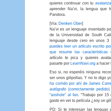
quieres continuar con tu
avatariz
aprender Na’vi, la lengua que h
Pandora.
[Via:
Denken Über
]
Na’vi es un lenguaje inventado po
de la Universidad de South Calif
lenguaje desde cero en unos 3
puedes leer un artículo escrito p
que resume las características
artículo te pica y quieres
avata
pasarte por
LearnNavi.org
a hacer t
Eso si, no esperéis ninguna rec
ser unos gilipollas. Y no lo digo y
ha corrido por ahí de James Cam
autógrafo (correctamente pedido
“asshole” al fan
. “Trabajo por 15
gasto en ver tu película ¿soy un gil
PD: Si te interesan las lenguas 