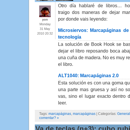
Otro día hablaré de libros… h
traigo dos maneras de dejar ma
por donde vais leyendo:
yon
Monday
31 May
Microsiervos: Marcapáginas de
2010 20:32
tecnología
La solución de Book Hook se ba
dejar el libro reposando boca aba
una cuña de madera. No es muy r
el libro.
ALT1040: Marcapáginas 2.0
Esta solución es con una goma que 
una parte mas gruesa y así no s
vas, sino el lugar exacto dentro
leer.
Tags:
marcapáginas
,
marcapáginas
| Categorías:
General
comentar? »
Va de teclas (n+3): cubo rubi