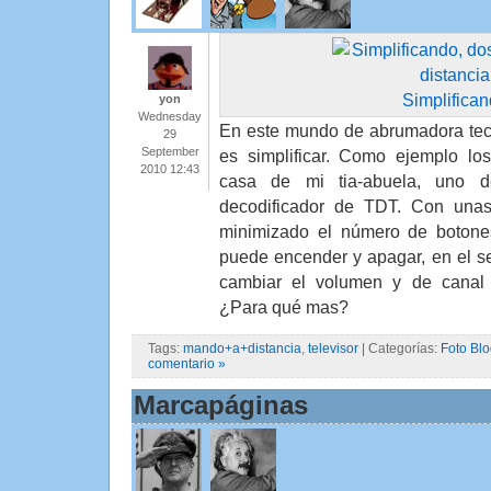
Simplifica
yon
Wednesday
En este mundo de abrumadora tecn
29
September
es simplificar. Como ejemplo lo
2010 12:43
casa de mi tia-abuela, uno de
decodificador de TDT. Con unas
minimizado el número de botones
puede encender y apagar, en el s
cambiar el volumen y de canal
¿Para qué mas?
Tags:
mando+a+distancia
,
televisor
| Categorías:
Foto Bl
comentario »
Marcapáginas