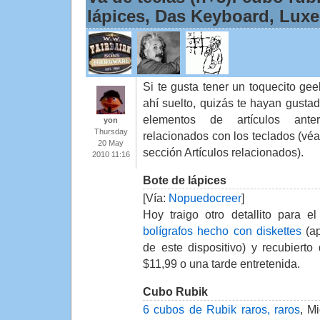
lápices, Das Keyboard, Lux
Si te gusta tener un toquecito gee
ahí suelto, quizás te hayan gustad
elementos de artículos anter
yon
Thursday
relacionados con los teclados (véa
20 May
sección Artículos relacionados).
2010 11:16
Bote de lápices
[Vía:
Nopuedocreer
]
Hoy traigo otro detallito para el
bolígrafos hecho con diskettes
(ap
de este dispositivo) y recubierto
$11,99 o una tarde entretenida.
Cubo Rubik
6 cubos de Rubik raros, raros
, M