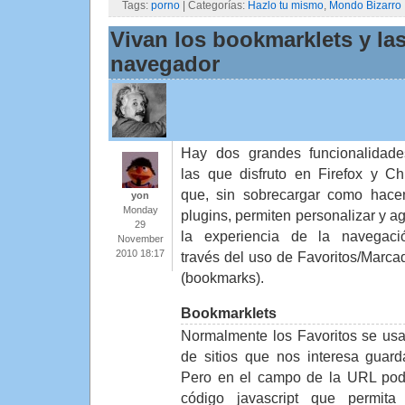
Tags:
porno
| Categorías:
Hazlo tu mismo
,
Mondo Bizarro
Vivan los bookmarklets y la
navegador
Hay dos grandes funcionalidad
las que disfruto en Firefox y C
que, sin sobrecargar como hace
yon
Monday
plugins, permiten personalizar y ag
29
la experiencia de la navegac
November
2010 18:17
través del uso de Favoritos/Marca
(bookmarks).
Bookmarklets
Normalmente los Favoritos se us
de sitios que nos interesa guarda
Pero en el campo de la URL po
código javascript que permita