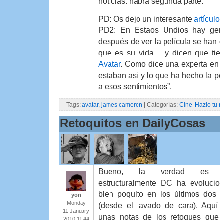
noticias: habrá segunda parte.
PD: Os dejo un interesante
artícul
PD2: En Estaos Undios hay gen
después de ver la película se han 
que es su vida… y dicen que t
Avatar
. Como dice una experta en
estaban así y lo que ha hecho la pe
a esos sentimientos”.
Tags:
avatar
,
james cameron
| Categorías:
Cine
,
Hazlo tu
Retoquitos en DailyCosas
Bueno, la verdad es 
estructuralmente DC ha evoluci
bien poquito en los últimos dos
yon
Monday
(desde el lavado de cara). Aquí
11 January
unas notas de los retoques que
2010 11:44