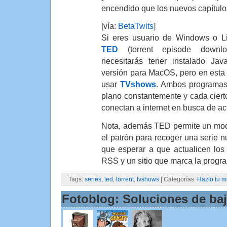
encendido que los nuevos capítulo
[vía:
BetaTwits
]
Si eres usuario de Windows o Li
TED
(torrent episode downloa
necesitarás tener instalado Ja
versión para MacOS, pero en esta
usar
TVshows
. Ambos programas
plano constantemente y cada cierto
conectan a internet en busca de ac
Nota, además TED permite un modo
el patrón para recoger una serie
que esperar a que actualicen los 
RSS y un sitio que marca la progr
Tags:
series
,
ted
,
torrent
,
tvshows
| Categorías:
Hazlo tu 
Fotoblog: Soluciones de baj