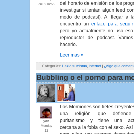
del horario de emisión de los pro
2013 10:55
investigar si tenían algún feed co
modo de podcast). Al llegar a l
encuentro un
enlace para seguir
pero yo actualmente no uso eso 
reproductor de podcast. Vam
hacerlo.
Leer mas »
| Categorías:
Hazlo tu mismo
,
internet
|
¿Algo que coment
Bubbling o el porno para 
Los Mormones son fieles creyente
una religión que defiende
puritanismo y tiene una act
yon
Monday
cercana a la fobia con el sexo. Así
12