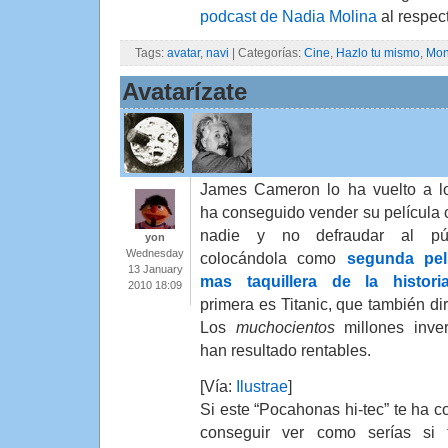
podcast de Nadia Molina
al respec
Tags:
avatar
,
navi
| Categorías:
Cine
,
Hazlo tu mismo
,
Mon
Avatarízate
James Cameron lo ha vuelto a lo
ha conseguido vender su película
nadie y no defraudar al púb
yon
Wednesday
colocándola como
segunda pel
13 January
mas taquillera de la histori
2010 18:09
primera es Titanic, que también dir
Los
muchocientos
millones inver
han resultado rentables.
[Vía:
Ilustrae
]
Si este “Pocahonas hi-tec” te ha c
conseguir ver como serías si 