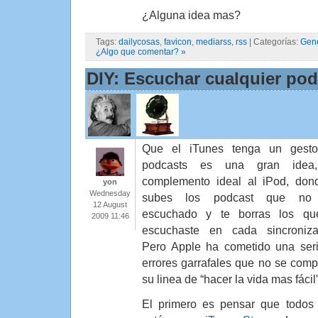
¿Alguna idea mas?
Tags:
dailycosas
,
favicon
,
mediarss
,
rss
| Categorías:
Gen
¿Algo que comentar? »
DIY: Escuchar cualquier pod
Que el iTunes tenga un gesto
podcasts es una gran idea
complemento ideal al iPod, don
yon
Wednesday
subes los podcast que no
12 August
escuchado y te borras los qu
2009 11:46
escuchaste en cada sincroniza
Pero Apple ha cometido una ser
errores garrafales que no se com
su linea de “hacer la vida mas fácil”
El primero es pensar que todos