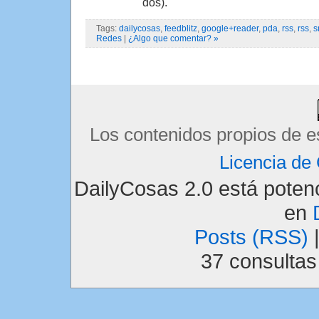
dos).
Tags:
dailycosas
,
feedblitz
,
google+reader
,
pda
,
rss
,
rss
,
s
Redes
|
¿Algo que comentar? »
Los contenidos propios de e
Licencia d
DailyCosas 2.0 está pote
en
Posts (RSS)
37 consulta