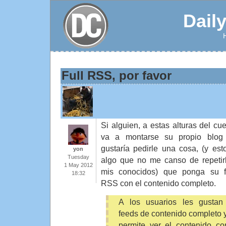
Dail
Full RSS, por favor
Si alguien, a estas alturas del cue
va a montarse su propio blo
gustaría pedirle una cosa, (y est
yon
Tuesday
algo que no me canso de repetir
1 May 2012
mis conocidos) que ponga su 
18:32
RSS con el contenido completo.
A los usuarios les gustan
feeds de contenido completo 
permite ver el contenido co