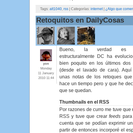
Tags:
alt1040
,
rss
| Categorías:
internet
|
¿Algo que comen
Retoquitos en DailyCosas
Bueno, la verdad es 
estructuralmente DC ha evoluci
bien poquito en los últimos dos
yon
Monday
(desde el lavado de cara). Aquí
11 January
unas notas de los retoques que
2010 11:44
hace un tiempo pero y que he dec
que se quedan.
Thumbnails en el RSS
Por razones de curro me tuve que 
RSS y tuve que crear
feeds
para 
cuenta que se podían exprimir u
partir de entonces incorporé el e