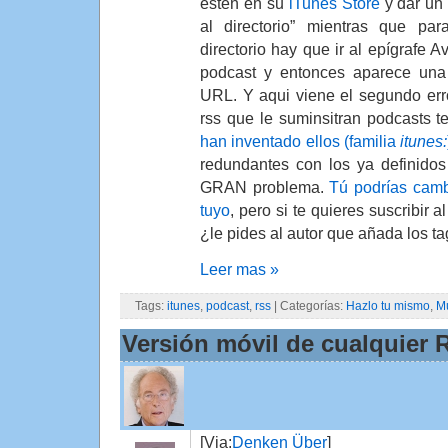
estén en su
iTunes Store
y dar un 
al directorio” mientras que par
directorio hay que ir al epígrafe 
podcast y entonces aparece una
URL. Y aqui viene el segundo err
rss que le suminsitran podcasts t
han inventado ellos (familia
itunes:
redundantes con los ya definido
GRAN problema.
Tú podrías cambi
tuyo
, pero si te quieres suscribir 
¿le pides al autor que añada los t
Leer mas »
Tags:
itunes
,
podcast
,
rss
| Categorías:
Hazlo tu mismo
,
M
Versión móvil de cualquier 
[Via:
Denken Über
]