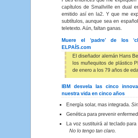
capítulos de Smallville en dual 
emitido así en la2. Y que me ex
subtítulos, aunque sea en españo
teletexto. Aún, faltan ganas.
Muere el ‘padre’ de los ‘cl
ELPAÍS.com
El diseñador alemán Hans Bec
los muñequitos de plástico Pl
de enero a los 79 años de ed
IBM desvela las cinco innov
nuestra vida en cinco años
Energía solar, mas integrada.
Si
Genética para prevenir enferme
La voz sustituirá al teclado par
No lo tengo tan claro.