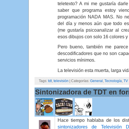
teletexto? A mi me gustaría darle 
saber que programa estoy vien
programación NADA MAS. No nece
del día y menos aún que todo es
(me gustaría psicoanalizar al cr
esos dibujos con solo 16 colores 
Pero bueno, también me parece
descodificadores que no son capa
servicios mínimos.
La televisión esta muerta, larga vid
Tags:
tdt
,
televisión
| Categorías:
General
,
Tecnología
,
TV
Sintonizadora de TDT en fo
Hace tiempo hablaba de los dist
sintonizadores de Televisión Di