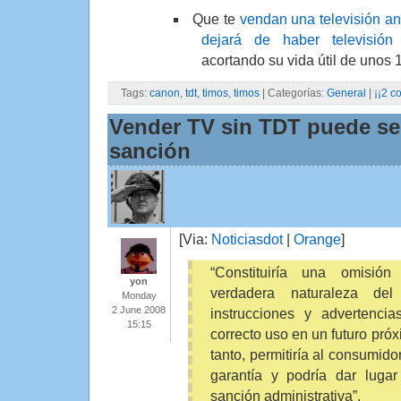
Que te
vendan una televisión a
dejará de haber televisió
acortando su vida útil de unos 
Tags:
canon
,
tdt
,
timos
,
timos
| Categorías:
General
|
¡¡2 c
Vender TV sin TDT puede se
sanción
[Via:
Noticiasdot
|
Orange
]
“Constituiría una omisió
yon
verdadera naturaleza de
Monday
2 June 2008
instrucciones y advertenci
15:15
correcto uso en un futuro próx
tanto, permitiría al consumido
garantía y podría dar lugar
sanción administrativa”.