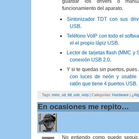
guardar los drivers o manua
funcionamiento del aparato.
Sintonizador TDT con sus drive
USB.
Teléfono VoIP con todo el softwa
el el propio lápiz USB.
Lector de tarjetas flash (MMC y 
conexión USB 2.0
.
Y si te quedas sin puertos, pues
con luces de neón y usable c
ratón que tiene 4 puertos USB.
Tags:
mmc
,
sd
,
tdt
,
usb
,
voip
| Categorías:
Hardware
|
¿Al
En ocasiones me repito…
No entiendo como puedo seguir,