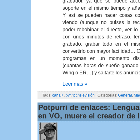
grabador, ya que se puede acce
soporte en el mismo tiempo y añad
Y así se pueden hacer cosas co
viendo (aunque no pulses la tec
poder rebobinar el directo, ver l
con unos minutos de retraso, te
grabado, grabar todo en el mism
convertirlo con mayor facilidad… O
programas en un momento dist
(cuantas horas de sueño ganado 
Wing o ER…) y saltarte los anunci
Leer mas »
Tags:
canal+
,
pvr
,
tdt
,
televisión
| Categorías:
General
,
Ma
Potpurri de enlaces: Lengua
en VO, muere el creador de l