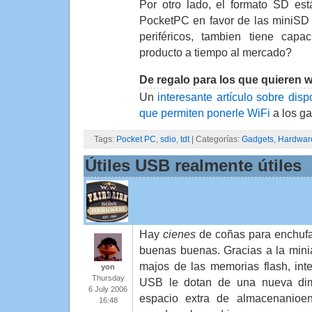
Por otro lado, el formato SD es
PocketPC en favor de las miniSD
periféricos, tambien tiene capac
producto a tiempo al mercado?
De regalo para los que quieren wi
Un
interesante artículo sobre dis
que permiten ponerle WiFi
a los g
Tags:
Pocket PC
,
sdio
,
tdt
| Categorías:
Gadgets
,
Hardwar
Útiles USB realmente útiles
Hay
cienes
de coñas para enchufa
buenas buenas. Gracias a la mini
majos de las memorias flash, int
yon
Thursday
USB le dotan de una nueva dim
6 July 2006
espacio extra de almacenanioen
16:48