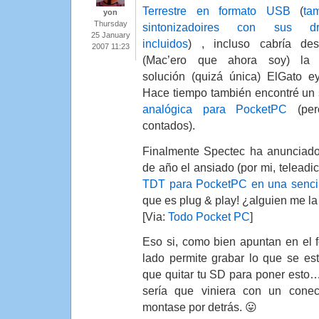
Terrestre en formato USB
(
ta
yon
Thursday
sintonizadoires con sus dri
25 January
incluidos
) , incluso cabría des
2007 11:23
(Mac’ero que ahora soy) la 
solución (quizá única) ElGato e
Hace tiempo también encontré un
analógica para PocketPC
(per
contados).
Finalmente Spectec ha anunciado
de año el ansiado (por mi, teleadi
TDT para PocketPC en una sencill
que es plug & play! ¿alguien me la
[Via:
Todo Pocket PC
]
Eso si, como bien apuntan en el 
lado permite grabar lo que se est
que quitar tu SD para poner est
sería que viniera con un cone
montase por detrás. 😛