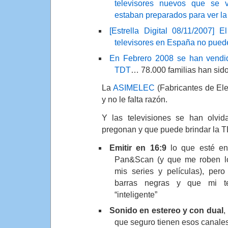
televisores nuevos que se 
estaban preparados para ver l
[Estrella Digital 08/11/2007] 
televisores en España no pued
En Febrero 2008 se han vendid
TDT
… 78.000 familias han sid
La
ASIMELEC
(Fabricantes de Ele
y no le falta razón.
Y las televisiones se han olvi
pregonan y que puede brindar la T
Emitir en 16:9
lo que esté en
Pan&Scan (y que me roben los
mis series y películas), per
barras negras y que mi te
“inteligente”
Sonido en estereo y con dual
,
que seguro tienen esos canales