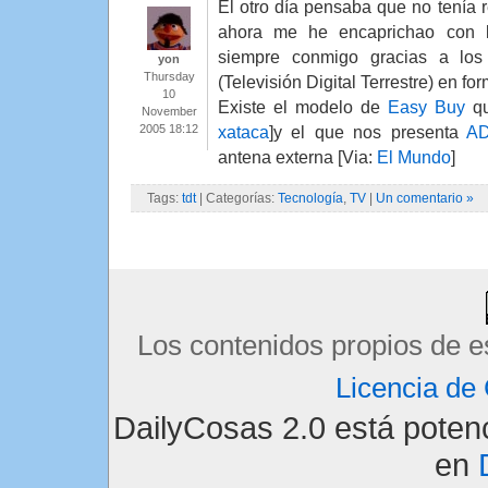
El otro día pensaba que no tenía r
ahora me he encaprichao con l
siempre conmigo gracias a los
yon
Thursday
(Televisión Digital Terrestre) en fo
10
Existe el modelo de
Easy Buy
qu
November
2005 18:12
xataca
]y el que nos presenta
AD
antena externa [Via:
El Mundo
]
Tags:
tdt
| Categorías:
Tecnología
,
TV
|
Un comentario »
Los contenidos propios de e
Licencia d
DailyCosas 2.0 está pote
en