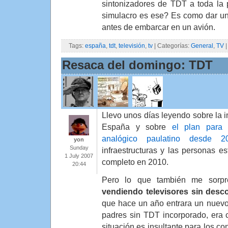
sintonizadores de TDT a toda la
simulacro es ese? Es como dar un
antes de embarcar en un avión.
Tags:
españa
,
tdt
,
televisión
,
tv
| Categorías:
General
,
TV
Resaca del domingo: TDT
Llevo unos días leyendo sobre la 
España y sobre
el plan para
analógico paulatino desde 2
yon
Sunday
infraestructuras y las personas es
1 July 2007
completo en 2010.
20:44
Pero lo que también me sor
vendiendo televisores sin desc
que hace un año entrara un nuevo
padres sin TDT incorporado, era 
situación es insultante para los c