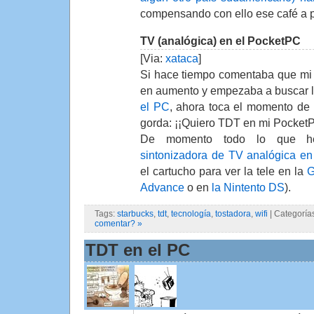
compensando con ello ese café a p
TV (analógica) en el PocketPC
[Via:
xataca
]
Si hace tiempo comentaba que mi 
en aumento y empezaba a buscar 
el PC
, ahora toca el momento de
gorda: ¡¡Quiero TDT en mi PocketP
De momento todo lo que he
sintonizadora de TV analógica e
el cartucho para ver la tele en la
G
Advance
o en
la Nintento DS
).
Tags:
starbucks
,
tdt
,
tecnología
,
tostadora
,
wifi
| Categoría
comentar? »
TDT en el PC