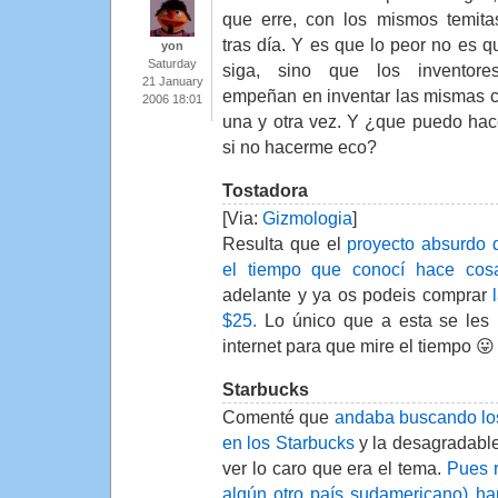
que erre, con los mismos temita
tras día. Y es que lo peor no es q
yon
Saturday
siga, sino que los inventore
21 January
empeñan en inventar las mismas 
2006 18:01
una y otra vez. Y ¿que puedo hac
si no hacerme eco?
Tostadora
[Via:
Gizmologia
]
Resulta que el
proyecto absurdo 
el tiempo que conocí hace co
adelante y ya os podeis comprar
$25.
Lo único que a esta se les 
internet para que mire el tiempo 
Starbucks
Comenté que
andaba buscando los
en los Starbucks
y la desagradable
ver lo caro que era el tema.
Pues r
algún otro país sudamericano) han