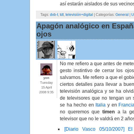
así estarán aislados de sus vecinos
Tags:
dvb-t
,
tdt
,
televisión+digital
| Categorías:
General
|
U
Apagón analógico en Españ
ojos
No me refiero a que antes de mete
gesto instintivo de cerrar los oj
salvarnos. Me refiero a que el gobi
yon
Tuesday
ciertos detalles para llevar a bue
15 April
televisión analógica y se ha olv
2008 9:35
de televisores que no tengan un s
se ha hecho en
Italia
y en
Franci
no queremos que
timen
a la ge
televisor que no le valdrá en 2 año
[Diario Vasco 05/10/2007] E