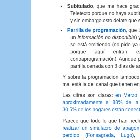
Subitulado
, que me hace graci
Teletexto porque no haya subti
y sin embargo esto delate que s
Parrilla de programación
, que 
un
Información no disponible
) 
se está emitiendo (no pido ya 
porque aquí entran ext
contraprogramación). Aunque po
parrilla cerrada con 3 días de a
Y sobre la programación tampoco
mal está la del canal que tienen 
Las cifras son claras:
en Marzo 
aproximadamente el 88% de la 
30,5% de los hogares están conect
Parece que todo lo que han hec
realizar un simulacro de apagón
perdido
(
Fonsagrada, Lugo
),