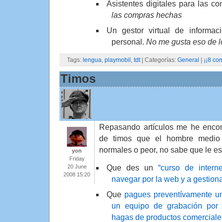
Asistentes digitales para las c
las compras hechas
Un gestor virtual de informa
personal.
No me gusta eso de l
Tags:
lengua
,
playmobil
,
tdt
| Categorías:
General
|
¡¡8 co
Timos
Repasando artículos me he encon
de timos que el hombre medio
normales o peor, no sabe que le es
yon
Friday
Que des un
“curso de intern
20 June
2008 15:20
navegar por la web y a gestiona
Que
pagues preventívamente u
un equipo de grabación por 
hagas de productos comerciale