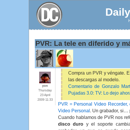
Dail
PVR: La tele en diferido y 
Compra un PVR y véngate. E
las descargas al modelo.
Comentario de Gonzalo Martí
yon
Thursday
Pujadas 3.0: TV: Lo dejo ahor
23 April
2009 11:33
PVR = Personal Video Recorder, e
Video Personal
. Un grabador, si… 
Cuando hablamos de PVR nos ref
disco duro
y el soporte cambia