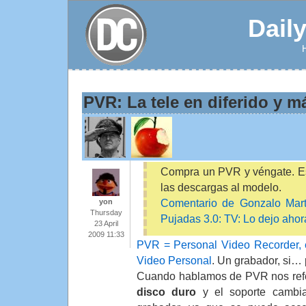
Dail
PVR: La tele en diferido y 
Compra un PVR y véngate. E
las descargas al modelo.
Comentario de Gonzalo Martí
yon
Thursday
Pujadas 3.0: TV: Lo dejo ahor
23 April
2009 11:33
PVR = Personal Video Recorder, e
Video Personal
. Un grabador, si… 
Cuando hablamos de PVR nos ref
disco duro
y el soporte cambia