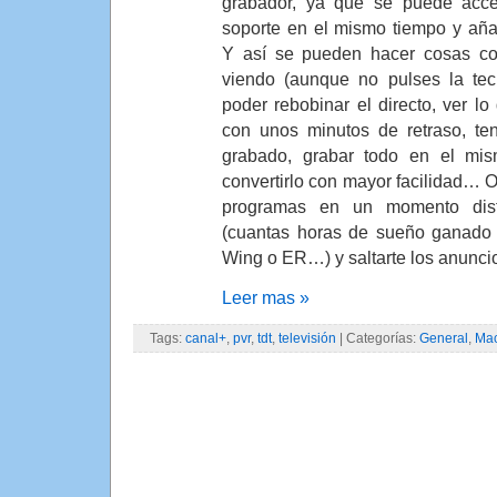
grabador, ya que se puede acce
soporte en el mismo tiempo y añad
Y así se pueden hacer cosas co
viendo (aunque no pulses la tec
poder rebobinar el directo, ver l
con unos minutos de retraso, te
grabado, grabar todo en el mism
convertirlo con mayor facilidad… O
programas en un momento dist
(cuantas horas de sueño ganado 
Wing o ER…) y saltarte los anunci
Leer mas »
Tags:
canal+
,
pvr
,
tdt
,
televisión
| Categorías:
General
,
Ma