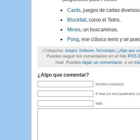
Cards
, juegos de cartas diversos
Blockfall
, como el Tetris.
Mines
, un buscaminas.
Pong
, ese clásico tenis y se pue
| Categorías:
Juegos
,
Software
,
Tecnología
|
¿Algo que c
Puedes seguir los comentarios en el hilo
RSS 2
mail. Puedes
dejar un comentario
, o un
tr
¿Algo que comentar?
Nombre (required)
E-Mail (no será publicado) (r
Web