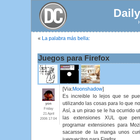
Dail
«
La palabra más bella:
Juegos para Firefox
[Via:
Moonshadow
]
Es increible lo lejos que se pue
utilizando las cosas para lo que no
yon
Friday
Así, a un pirao se le ha ocurrido ut
21 April
las extensiones XUL que perm
2006 17:04
programar extensiones para Mozi
sacarsse de la manga unos cur
jueguecitos para Firefox.