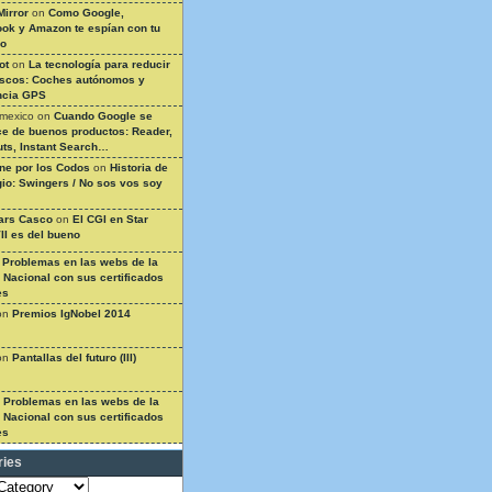
Mirror
on
Como Google,
ok y Amazon te espían con tu
so
ot
on
La tecnología para reducir
ascos: Coches autónomos y
ncia GPS
 mexico
on
Cuando Google se
e de buenos productos: Reader,
ts, Instant Search…
ine por los Codos
on
Historia de
gio: Swingers / No sos vos soy
ars Casco
on
El CGI en Star
II es del bueno
n
Problemas en las webs de la
a Nacional con sus certificados
es
on
Premios IgNobel 2014
on
Pantallas del futuro (III)
n
Problemas en las webs de la
a Nacional con sus certificados
es
ries