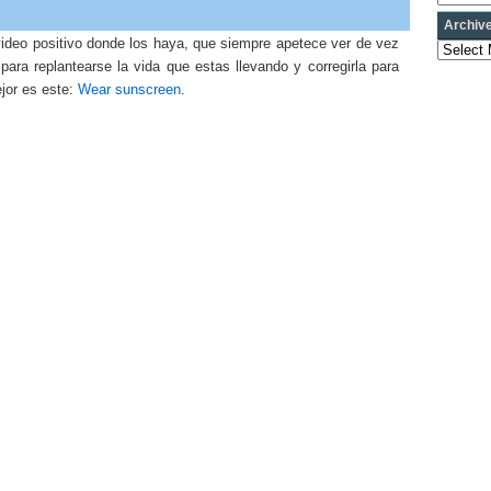
Archiv
video positivo donde los haya, que siempre apetece ver de vez
Archives
ara replantearse la vida que estas llevando y corregirla para
jor es este:
Wear sunscreen
.