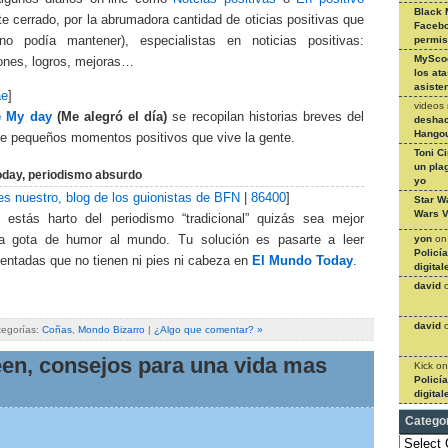
Black 
e cerrado, por la abrumadora cantidad de oticias positivas que
Facebo
no podía mantener), especialistas en noticias positivas:
permi
MySco
iones, logros, mejoras…
los at
asiste
ae
]
videos
e My day
(Me alegró el día)
se recopilan historias breves del
deshac
Hangou
 de pequeños momentos positivos que vive la gente.
Toni C
un pla
oday, periodismo absurdo
yo
es nuestro, blog de los guionistas de BFN
|
86400
]
Star W
Wars V
 estás harto del periodismo “tradicional” quizás sea mejor
na gota de humor al mundo. Tu solución es pasarte a leer
yon
o
Policí
ventadas que no tienen ni pies ni cabeza en
El Mundo Today
.
digital
david
david
tegorías:
Coñas
,
Mondo Bizarro
|
¿Algo que comentar? »
en, consejos para una vida mas
Kick
o
Policí
digital
Catego
Categories