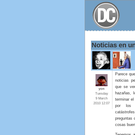
Noticias en 
Parece que 
noticias p
que se ven
yon
hazañas, l
Tuesday
9 March
terminar el
2010 12:07
por los 
catástrofe
preguntas 
cosas buen
Tenemos a