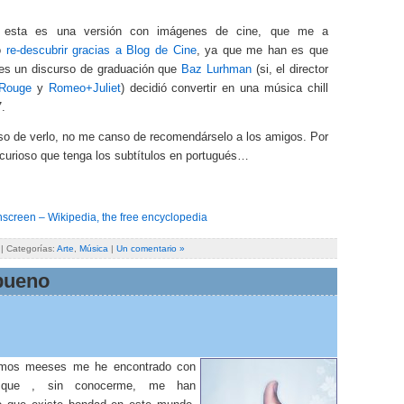
 esta es una versión con imágenes de cine, que me a
o
re-descubrir gracias a Blog de Cine
, ya que me han es que
es un discurso de graduación que
Baz Lurhman
(si, el director
 Rouge
y
Romeo+Juliet
) decidió convertir en una música chill
.
o de verlo, no me canso de recomendárselo a los amigos. Por
 curioso que tenga los subtítulos en portugués…
screen – Wikipedia, the free encyclopedia
| Categorías:
Arte
,
Música
|
Un comentario »
bueno
timos meeses me he encontrado con
 que , sin conocerme, me han