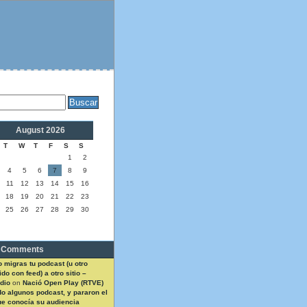
August 2026
T
W
T
F
S
S
1
2
4
5
6
7
8
9
11
12
13
14
15
16
18
19
20
21
22
23
25
26
27
28
29
30
 Comments
 migras tu podcast (u otro
do con feed) a otro sitio –
dio
on
Nació Open Play (RTVE)
do algunos podcast, y pararon el
ue conocía su audiencia