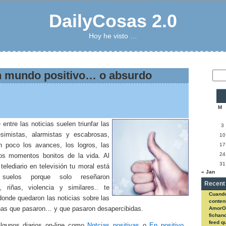
DailyCosas 2.0
Hoy he visto …
un mundo positivo… o absurdo
M
entre las noticias suelen triunfar las
3
esimistas, alarmistas y escabrosas,
10
 poco los avances, los logros, las
17
24
os momentos bonitos de la vida. Al
31
 telediario en televisión tu moral está
« Jan
suelos porque solo reseñaron
Recent
s, riñas, violencia y similares.. te
Cuando
donde quedaron las noticias sobre las
conteni
as que pasaron… y que pasaron desapercibidas.
AmorO
fichan
feed q
lgunos diarios on-line como
Notcias positivas
o
En positivo