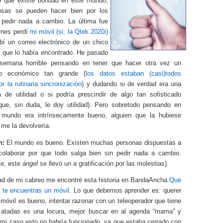
 que existe bondad en este mundo,
osas se pueden hacer bien por los
pedir nada a cambio. La última fue
ernes perdí
mi móvil (si, la Qtek 2020i)
ibí un correo electrónico de un chico
 que lo había encontrado. He pasado
 semana horrible pensando en tener que hacer otra vez un
o económico tan grande (
los datos estaban (casi)todos
r la rutinaria sincronización
) y dudando si de verdad era una
a de utilidad o si podría prescindir de algo tan sofisticado
que, sin duda, le doy utilidad). Pero sobretodo pensando en
 mundo era intrínsecamente bueno, alguien que la hubiese
me la devolvería.
n:
El mundo es bueno. Existen muchas personas dispuestas a
colaborar por que todo salga bien sin pedir nada a cambio.
e, este
ángel
se llevó un a gratificación por las molestias).
d de mi cabreo me encontré esta historia en BandaAncha:
Que
i te encuentras un móvil
. Lo que debemos aprender es: querer
 móvil es bueno, intentar razonar con un teleoperador que tiene
atadas es una locura, mejor buscar en al agenda “mama” y
 mi caso esto no habría funcionado, ya que estaba cerrado con