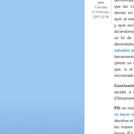
demostrado
yon
que las c
Tuesday
27 February
demás sin 
2007 13:38
ayer, el vi
y ayer rec
diciéndome
un fin de
desembols
salvados po
herramient
(ahora se 
que, si el
encontrado 
Conclusió
ayudar, a 
(Obviament
PD:
en mita
no hacer s
devolver el
las manos 
llamar. (En