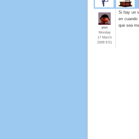
Si hay un 
en cuando p
que sea me
yon
Monday
17 March
2008 9:51