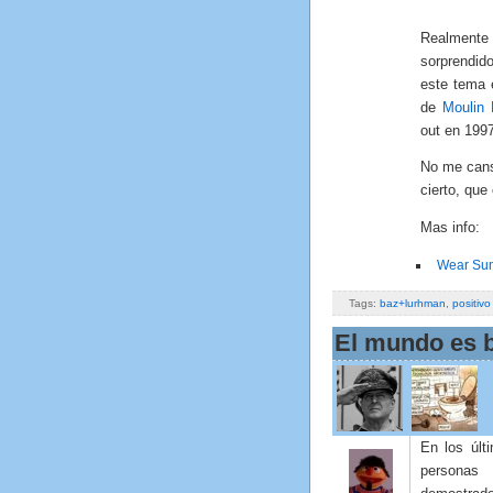
Realmente
sorprendid
este tema 
de
Moulin
out en 1997
No me cans
cierto, que
Mas info:
Wear Sun
Tags:
baz+lurhman
,
positivo
El mundo es 
En los úl
personas