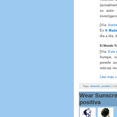
(actualment
su autor 
investigac
[Vía:
ilustr
En
It Mad
día a día,
El Mundo T
[Vía:
Este 
Aunque, si
ponerle u
noticias in
Leer mas »
Tags:
absurdo
,
positivo
| Ca
Wear Sunscre
positiva