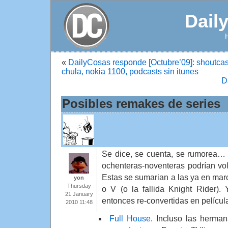
Dail
«
DailyCosas responde [Octubre’09]: shoutcast 
chula, nokia 1100, podcasts sin itunes
D
Posibles remakes de series
Se dice, se cuenta, se rumorea… 
ochenteras-noventeras podrían vo
Estas se sumarian a las ya en ma
yon
Thursday
o V (o la fallida Knight Rider).
21 January
entonces re-convertidas en películ
2010 11:48
Full House
. Incluso las herman