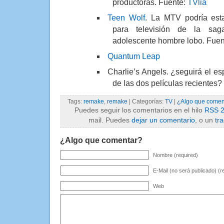
productoras. Fuente:
TVlia
Teen Wolf
. La MTV podría est
para televisión de la sa
adolescente hombre lobo. Fuen
Quantum Leap
Charlie’s Angels. ¿seguirá el espí
de las dos películas recientes
Tags:
remake
,
remake
| Categorías:
TV
|
¿Algo que comen
Puedes seguir los comentarios en el hilo
RSS 2
mail. Puedes
dejar un comentario
, o un
tr
¿Algo que comentar?
Nombre (required)
E-Mail (no será publicado) (r
Web