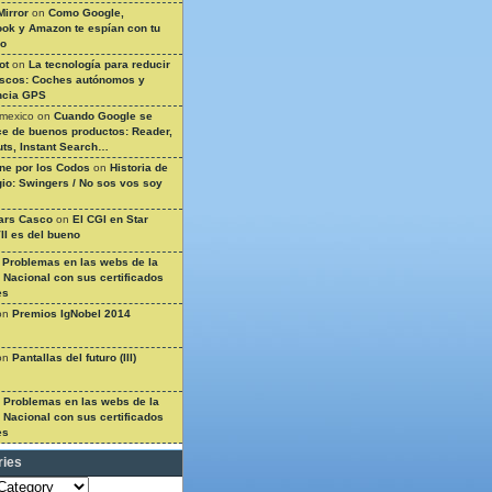
Mirror
on
Como Google,
ok y Amazon te espían con tu
so
ot
on
La tecnología para reducir
ascos: Coches autónomos y
ncia GPS
 mexico
on
Cuando Google se
e de buenos productos: Reader,
ts, Instant Search…
ine por los Codos
on
Historia de
gio: Swingers / No sos vos soy
ars Casco
on
El CGI en Star
II es del bueno
n
Problemas en las webs de la
a Nacional con sus certificados
es
on
Premios IgNobel 2014
on
Pantallas del futuro (III)
n
Problemas en las webs de la
a Nacional con sus certificados
es
ries