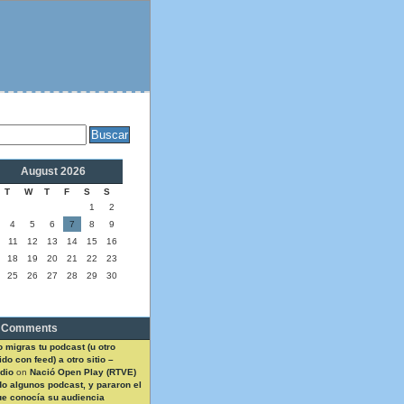
August 2026
T
W
T
F
S
S
1
2
4
5
6
7
8
9
11
12
13
14
15
16
18
19
20
21
22
23
25
26
27
28
29
30
 Comments
 migras tu podcast (u otro
do con feed) a otro sitio –
dio
on
Nació Open Play (RTVE)
do algunos podcast, y pararon el
ue conocía su audiencia