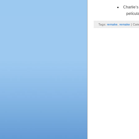
Charlie’
películ
Tags:
remake
,
remake
| Cat