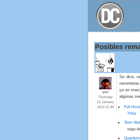
Posibles rema
Se dice, s
noventeras
ya en march
yon
algúnas ser
Thursday
21 January
Full Hou
2010 11:48
TVlia
Teen Wol
saga de
Quantum