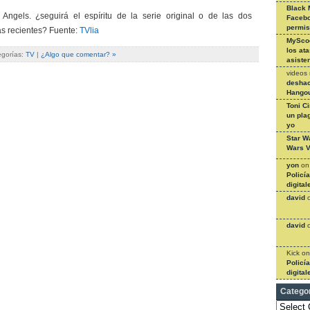
Black 
s Angels. ¿seguirá el espíritu de la serie original o de las dos
Facebo
permi
as recientes? Fuente:
TVlia
MySco
los at
egorías:
TV
|
¿Algo que comentar? »
asiste
videos
deshac
Hangou
Toni C
un pla
yo
Star W
Wars V
yon
o
Policí
digital
david
david
Kick
o
Policí
digital
Catego
Categories