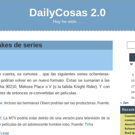
DailyCosas 2.0
Hoy he visto …
kes de series
M
e cuenta, se rumorea… que las siguientes series ochenteras-
3
 podrían volver en un nuevo formato. Estas se sumarian a las
10
a 90210, Melrose Place o V (o la fallida Knight Rider). Y con
17
24
ies de entonces re-convertidas en películas.
31
« Jan
se
. Incluso las hermanas Olsen podrían ser las productoras. Fuente:
Recent
Cuando
f
. La MTV podría estar detrás de una versión para televisión de la
conteni
 películas de un adolescente hombre lobo. Fuente:
TVlia
AmorO
fichan
 Leap
feed q