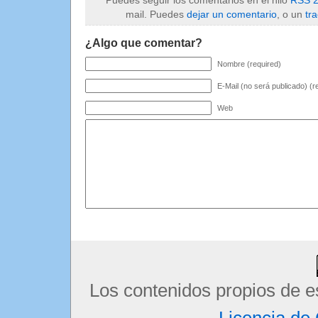
Puedes seguir los comentarios en el hilo
RSS 2
mail. Puedes
dejar un comentario
, o un
tr
¿Algo que comentar?
Nombre (required)
E-Mail (no será publicado) (r
Web
Los contenidos propios de e