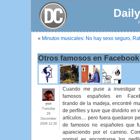
Dail
«
Minutos musicales: No hay sexo seguro, Ra
Otros famosos en Facebook
Cuando me puse a investigar 
famosos españoles en Faceb
tirando de la madeja, encontré mul
yon
Tuesday
de perfiles y tuve que dividirlo en 
29
artículos… pero fuera quedaron per
December
2009 12:30
de famosos no españoles que f
apareciendo por el camino. Co
normal es encontrarse los perfi