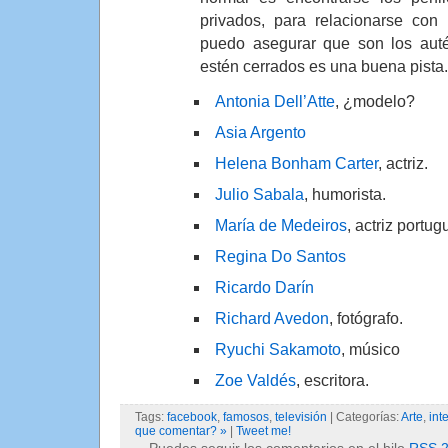
privados, para relacionarse con
puedo asegurar que son los autén
estén cerrados es una buena pista.
Antonia Dell’Atte
, ¿modelo?
Asia Argento
Helena Bonham Carter
, actriz.
Julio Sabala
, humorista.
María de Medeiros
, actriz portug
Regina Do Santos
Ricardo Darín
Richard Avedon
, fotógrafo.
Ryuchi Sakamoto
, músico
Zoe Valdés
, escritora.
Tags:
facebook
,
famosos
,
televisión
| Categorías:
Arte
,
int
que comentar? »
|
Tweet me!