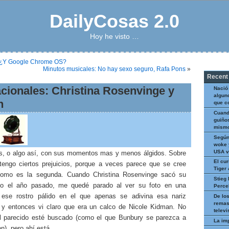
DailyCosas 2.0
Hoy he visto …
 ¿Y Google Chrome OS?
Minutos musicales: No hay sexo seguro, Rafa Pons
»
Recent
acionales: Christina Rosenvinge y
Nació
algun
n
que c
Cuand
guiños
mismo
Según
woke 
USA v
as, o algo así, con sus momentos mas y menos álgidos. Sobre
El cur
 tengo ciertos prejuicios, porque a veces parece que se cree
Tiger
como es la segunda. Cuando Christina Rosenvinge sacó su
Stieg 
sco el año pasado, me quedé parado al ver su foto en una
Perce
, ese rostro pálido en el que apenas se adivina esa nariz
De los
remas
 y entonces vi claro que era un calco de Nicole Kidman. No
televi
l parecido esté buscado (como el que Bunbury se parezca a
La im
n), pero ahí está.