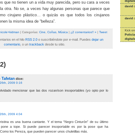
digital
es que no tienen un a vida muy parecida, pero su cara a veces
david
 la otra. No se, a veces hay algunas personas que parece que
mo cirujano plástico… o quizás es que todos los cirujanos
david
ienen la misma idea de “belleza”.
Kick
o
nicole+kidman
| Categorías:
Cine
,
Coñas
,
Música
|
¡¡2 comentarios!! »
|
Tweet
Policí
digital
tarios en el hilo
RSS 2.0
o suscribiéndote por e-mail. Puedes
dejar un
comentario
, o un
trackback
desde tu sitio.
2)
Tafetan
dice:
26th, 2009 0:16
olvidado mencionar que las dos rozan/son insoportables (yo opto por lo
26th, 2009 4:04
ristina es una buena cantante. Y el tema “Negro Cinturón” de su último
pone a tope. Si puede parecer insoportable es por la pose que ha
 Como los Pereza, que pueden parecer unos chuletillas más.