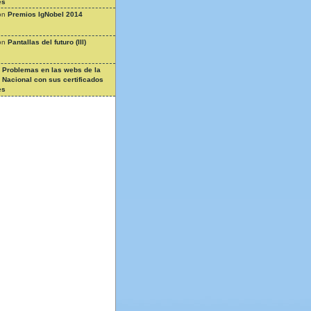
es
on
Premios IgNobel 2014
on
Pantallas del futuro (III)
n
Problemas en las webs de la
a Nacional con sus certificados
es