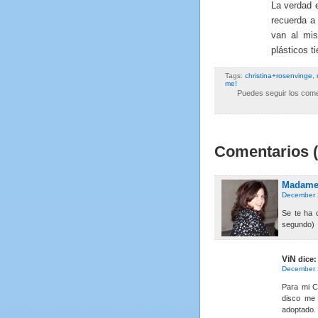
La verdad 
recuerda a
van al mis
plásticos t
Tags:
christina+rosenvinge
,
me!
Puedes seguir los comen
Comentarios (
Madame 
December 
Se te ha 
segundo)
ViN
dice:
December 
Para mi C
disco me 
adoptado.