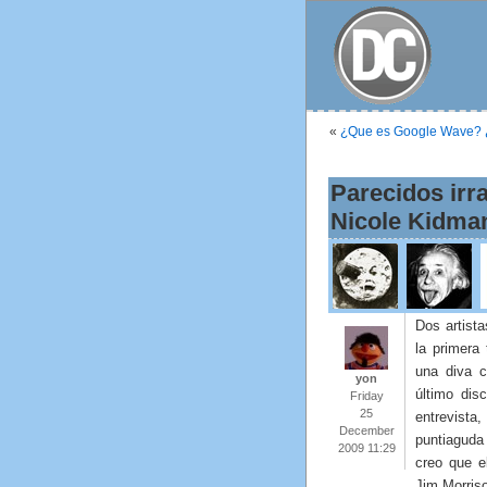
«
¿Que es Google Wave?
Parecidos irr
Nicole Kidma
Dos artist
la primera
una diva 
yon
último di
Friday
25
entrevista
December
puntiaguda
2009 11:29
creo que e
Jim Morriso