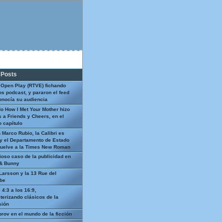
 Posts
 Open Play (RTVE) fichando
os podcast, y pararon el feed
onocía su audiencia
o How I Met Your Mother hizo
 a Friends y Cheers, en el
 capítulo
 Marco Rubio, la Calibri es
y el Departamento de Estado
uelve a la Times New Roman
ioso caso de la publicidad en
 & Bunny
Larsson y la 13 Rue del
be
 4:3 a los 16:9,
terizando clásicos de la
sión
prov en el mundo de la ficción