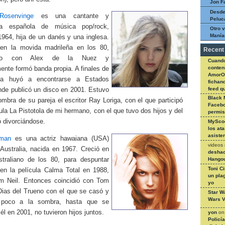
Jon F
Desde
 Rosenvinge
es una cantante y
Peluc
ra española de música pop/rock,
Otro v
Manía
1964, hija de un danés y una inglesa.
en la movida madrileña en los 80,
Recent
uo con Alex de la Nuez y
Cuando
conteni
ente formó banda propia. A finales de
AmorO
ta huyó a encontrarse a Estados
fichan
feed q
nde publicó un disco en 2001. Estuvo
Black 
ombra de su pareja el escritor Ray Loriga, con el que participó
Facebo
ula La Pistotola de mi hermano, con el que tuvo dos hijos y del
permi
 divorciándose.
MySco
los at
asiste
dman
es una actriz hawaiana (USA)
videos
 Australia, nacida en 1967. Creció en
deshac
straliano de los 80, para despuntar
Hangou
Toni C
 en la película Calma Total en 1988,
un pla
m Neil. Entonces coincidió con Tom
yo
Dias del Trueno con el que se casó y
Star W
Wars V
poco a la sombra, hasta que se
 él en 2001, no tuvieron hijos juntos.
yon
o
Policí