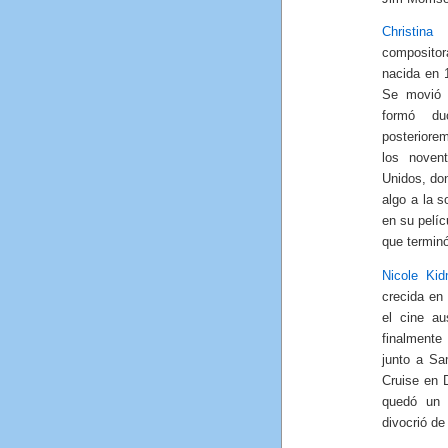
Christina
composito
nacida en 
Se movió 
formó d
posteriorem
los noven
Unidos, do
algo a la s
en su pelíc
que terminó
Nicole Ki
crecida en
el cine au
finalmente
junto a Sa
Cruise en 
quedó un 
divocrió de