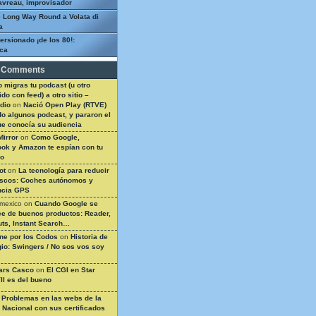
avreau, improvisador
 Long Way Round a Volata di
a
ersionado ¡de los 80!:
ca
 Comments
 migras tu podcast (u otro
do con feed) a otro sitio –
dio
on
Nació Open Play (RTVE)
do algunos podcast, y pararon el
ue conocía su audiencia
Mirror
on
Como Google,
ok y Amazon te espían con tu
so
ot
on
La tecnología para reducir
ascos: Coches autónomos y
ncia GPS
 mexico
on
Cuando Google se
e de buenos productos: Reader,
ts, Instant Search…
ine por los Codos
on
Historia de
gio: Swingers / No sos vos soy
ars Casco
on
El CGI en Star
II es del bueno
n
Problemas en las webs de la
a Nacional con sus certificados