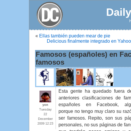
Dail
«
Ellas también pueden mear de pie
Delicious finalmente integrado en Yahoo
Famosos (españoles) en Fac
famosos
Esta gente ha quedado fuera d
anteriores clasificaciones de fa
españoles en Facebook, alg
yon
Tuesday
porque no tengo muy claro su raz
22
ser famosos. Repito, son sus pá
December
2009 12:23
personales, no sus páginas de fans