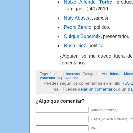
Natxo Allende
Torbe
, produc
amigas…)
4/1/2010
Naty Abascal
,
famosa
Pedro Zerolo
, político.
Quique Supermix
, presentador.
Rosa Díez
, política.
¿Alguien se me quedó fuera de
comentarios.
Tags:
facebook
,
famosos
| Categorías:
Arte
,
internet
,
Mond
comentar? »
|
Tweet me!
Puedes seguir los comentarios en el hilo
RSS 2
mail. Puedes
dejar un comentario
, o un
tr
¿Algo que comentar?
Nombre (required)
E-Mail (no será publicado) (r
Web