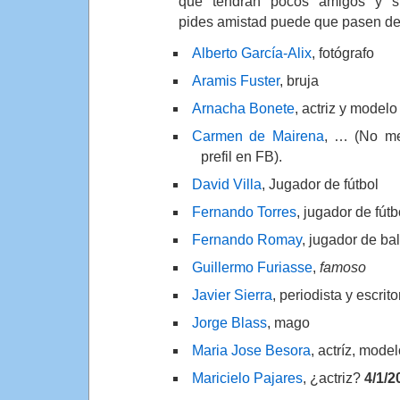
que tendrán pocos amigos y s
pides amistad puede que pasen de 
Alberto García-Alix
, fotógrafo
Aramis Fuster
, bruja
Arnacha Bonete
, actriz y modelo
Carmen de Mairena
, … (No me
prefil en FB).
David Villa
, Jugador de fútbol
Fernando Torres
, jugador de fútb
Fernando Romay
, jugador de ba
Guillermo Furiasse
,
famoso
Javier Sierra
, periodista y escritor
Jorge Blass
, mago
Maria Jose Besora
, actríz, mode
Maricielo Pajares
, ¿actriz?
4/1/2