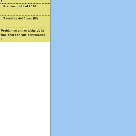
es
on
Premios IgNobel 2014
on
Pantallas del futuro (III)
n
Problemas en las webs de la
a Nacional con sus certificados
es