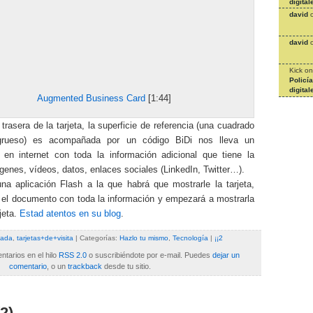
digital
david
david
Kick
o
Policí
digital
Augmented Business Card
[1:44]
 trasera de la tarjeta, la superficie de referencia (una cuadrado
grueso) es acompañada por un código BiDi nos lleva un
en internet con toda la información adicional que tiene la
ágenes, vídeos, datos, enlaces sociales (LinkedIn, Twitter…).
na aplicación Flash a la que habrá que mostrarle la tarjeta,
 el documento con toda la información y empezará a mostrarla
rjeta.
Estad atentos en su blog
.
tada
,
tarjetas+de+visita
| Categorías:
Hazlo tu mismo
,
Tecnología
|
¡¡2
tarios en el hilo
RSS 2.0
o suscribiéndote por e-mail. Puedes
dejar un
comentario
, o un
trackback
desde tu sitio.
2)