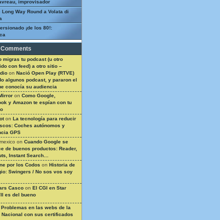
avreau, improvisador
 Long Way Round a Volata di
a
ersionado ¡de los 80!:
ca
 Comments
 migras tu podcast (u otro
do con feed) a otro sitio –
dio
on
Nació Open Play (RTVE)
do algunos podcast, y pararon el
ue conocía su audiencia
Mirror
on
Como Google,
ok y Amazon te espían con tu
so
ot
on
La tecnología para reducir
ascos: Coches autónomos y
ncia GPS
 mexico
on
Cuando Google se
e de buenos productos: Reader,
ts, Instant Search…
ine por los Codos
on
Historia de
gio: Swingers / No sos vos soy
ars Casco
on
El CGI en Star
II es del bueno
n
Problemas en las webs de la
a Nacional con sus certificados