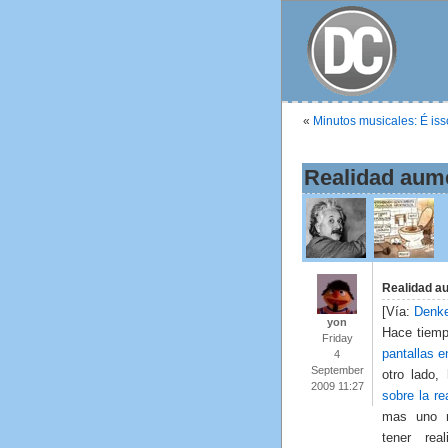
«
Minutos musicales: É iss
Realidad aume
Realidad au
[Vía:
Denk
yon
Hace tiemp
Friday
pantallas en
4
September
otro lado
2009 11:27
sobre la r
mas uno 
tener rea