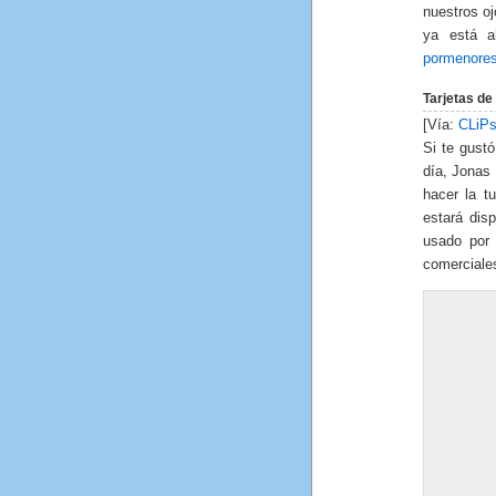
nuestros oj
ya está 
pormenore
Tarjetas de 
[Vía:
CLiPs
Si te gustó
día, Jonas
hacer la t
estará dis
usado por 
comerciales