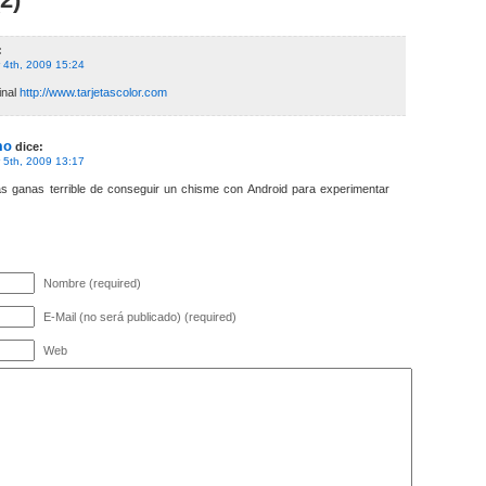
:
 4th, 2009 15:24
inal
http://www.tarjetascolor.com
mo
dice:
 5th, 2009 13:17
s ganas terrible de conseguir un chisme con Android para experimentar
Nombre (required)
E-Mail (no será publicado) (required)
Web