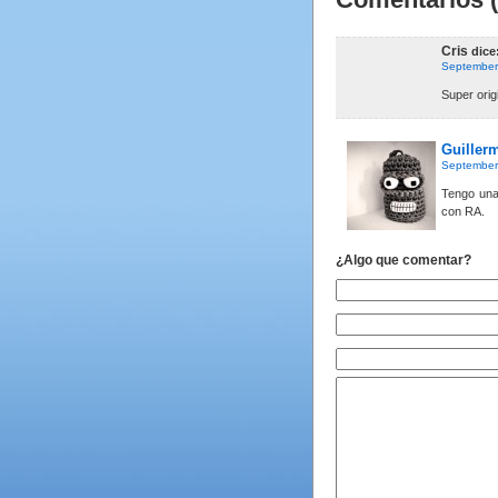
Cris
dice
September
Super orig
Guiller
September
Tengo una
con RA.
¿Algo que comentar?