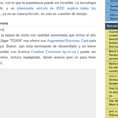
Jon F
os, con lo que la experiencia puede ser increíble. La tecnología
Desde
ahí, y un
interesante artículo de IEEE explica todos los
Peluc
s
, ya no es ciencia-ficción, es solo es cuestión de tiempo.
Otro v
Manía
visita
Recent
et
]
Cuando
 la tarjeta de visita con realidad aumentada que vimos el otro
conteni
AmorO
 Jäger “TOXIN” nos ofrece sus
Augmented Bussines Card
para
fichan
uya. Bueno, aún está terminando de desarrollarlo y en breve
feed q
Black 
ponible con licencia
Creative Commons by-nc-sa
( puede ser
Facebo
otros, incluso readaptado, dando autoría pero no para fines
permi
).
MySco
los at
asiste
videos
deshac
Hangou
Toni C
un pla
yo
Star W
Wars V
yon
o
Policí