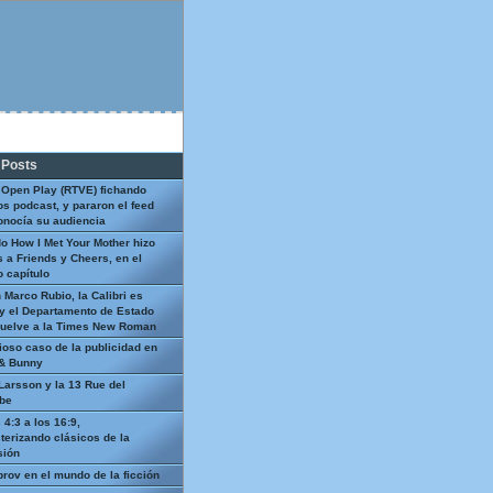
 Posts
 Open Play (RTVE) fichando
os podcast, y pararon el feed
onocía su audiencia
o How I Met Your Mother hizo
 a Friends y Cheers, en el
 capítulo
 Marco Rubio, la Calibri es
y el Departamento de Estado
uelve a la Times New Roman
ioso caso de la publicidad en
 & Bunny
Larsson y la 13 Rue del
be
 4:3 a los 16:9,
terizando clásicos de la
sión
prov en el mundo de la ficción