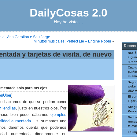
DailyCosas 2.0
Hoy he visto …
o ai, Ana Carolina e Seu Jorge
Minutos musicales: Perfect Lie – Engine Room
»
Recent
ntada y tarjetas de visita, de nuevo
Nació
algun
que c
Cuand
guiños
mismo
Según
woke 
mentada solo para tus ojos
USA v
enÜber
]
El cur
Tiger
o hablamos de que se podían poner
Stieg 
 lentillas
, justo en nuestros ojos. Por
Perce
, hace bien poco, dábamos
ejemplos
De los
ealidad aumentada
… si sumamos uno
remas
televi
nos daremos cuenta que podemos
La im
lidad aumentada directamente en