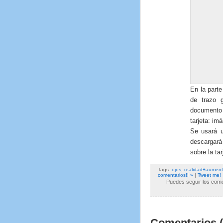
En la parte
de trazo 
documento 
tarjeta: im
Se usará u
descargará
sobre la ta
Tags:
ojos
,
realidad+aumen
comentarios!! »
|
Tweet me!
Puedes seguir los comen
Comentarios (