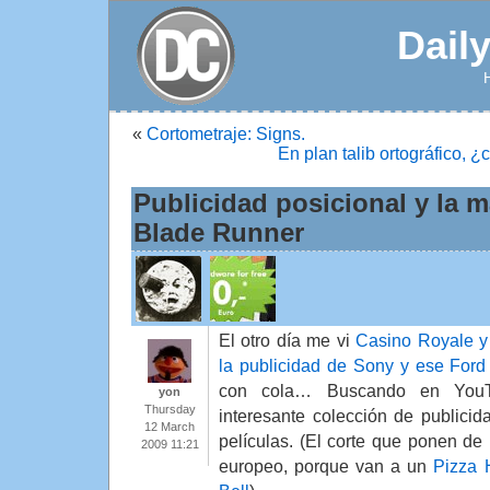
Dail
«
Cortometraje: Signs.
En plan talib ortográfico, ¿
Publicidad posicional y la m
Blade Runner
El otro día me vi
Casino Royale 
la publicidad de Sony y ese Ford
con cola… Buscando en You
yon
Thursday
interesante colección de publicid
12 March
películas. (El corte que ponen de
2009 11:21
europeo, porque van a un
Pizza 