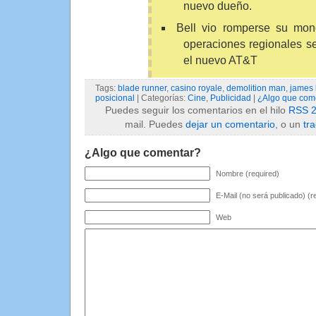
nuevo dueño.
Bell vio romperse su mon
operaciones regionales se
el nuevo AT&T
Tags:
blade runner
,
casino royale
,
demolition man
,
james
posicional
| Categorías:
Cine
,
Publicidad
|
¿Algo que com
Puedes seguir los comentarios en el hilo
RSS 2
mail. Puedes
dejar un comentario
, o un
tr
¿Algo que comentar?
Nombre (required)
E-Mail (no será publicado) (r
Web