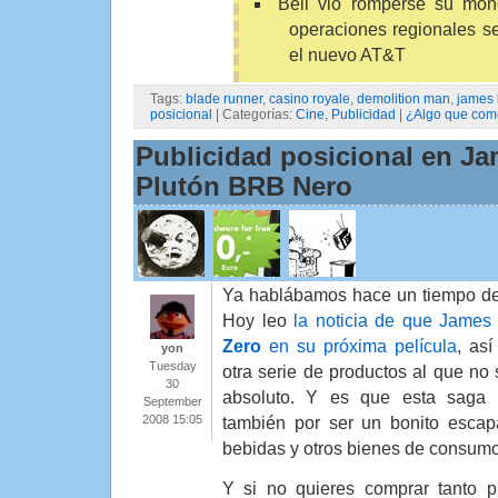
Bell vio romperse su mon
operaciones regionales se
el nuevo AT&T
Tags:
blade runner
,
casino royale
,
demolition man
,
james
posicional
| Categorías:
Cine
,
Publicidad
|
¿Algo que com
Publicidad posicional en J
Plutón BRB Nero
Ya hablábamos hace un tiempo de 
Hoy leo
la noticia de que Jame
Zero
en su próxima película
, as
yon
Tuesday
otra serie de productos al que no 
30
absoluto. Y es que esta saga 
September
2008 15:05
también por ser un bonito escapa
bebidas y otros bienes de consumo
Y si no quieres comprar tanto p