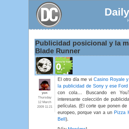
Dail
Publicidad posicional y la m
Blade Runner
El otro día me vi
Casino Royale 
la publicidad de Sony y ese Ford
con cola… Buscando en You
yon
Thursday
interesante colección de publicid
12 March
películas. (El corte que ponen de
2009 11:21
europeo, porque van a un
Pizza 
Bell
).