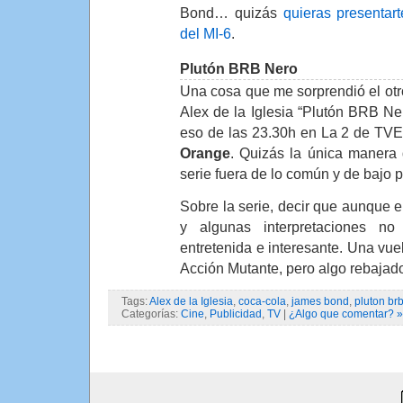
Bond… quizás
quieras presentar
del MI-6
.
Plutón BRB Nero
Una cosa que me sorprendió el otro
Alex de la Iglesia “Plutón BRB Ner
eso de las 23.30h en La 2 de TVE
Orange
. Quizás la única manera 
serie fuera de lo común y de bajo 
Sobre la serie, decir que aunque el 
y algunas interpretaciones n
entretenida e interesante. Una vuel
Acción Mutante, pero algo rebajad
Tags:
Alex de la Iglesia
,
coca-cola
,
james bond
,
pluton br
Categorías:
Cine
,
Publicidad
,
TV
|
¿Algo que comentar? »