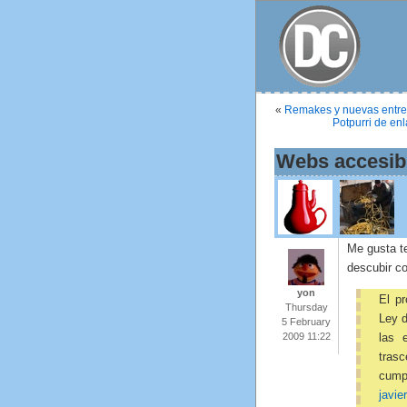
«
Remakes y nuevas entre
Potpurri de en
Webs accesib
Me gusta te
descubir c
yon
El pr
Thursday
Ley d
5 February
2009 11:22
las 
tras
cumpl
javie