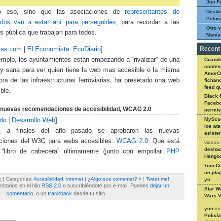
Jon F
o eso, sino que las asociaciones de
representantes de
Desde
Peluc
ados van a estar ahí para perseguirles
, para recordar a las
Otro v
es pública que trabajan para todos.
Manía
zas.com
|
El Economista: EcoDiario
]
Recent
emplo, los ayuntamientos están empezando a “rivalizar” de una
Cuando
conteni
 sana para ver quien tiene la web mas accesible o la misma
AmorO
ora de las infraestructuras ferroviarias, ha presetado una web
fichan
feed q
ble.
Black 
Facebo
: nuevas recomendaciones de accesibilidad, WCAG 2.0
permi
MySco
do
|
Desarrollo Web
]
los at
o, a finales del año pasado se aprobaron las nuevas
asiste
ciones del W3C para webs accesibles:
WCAG 2.0
. Que está
videos
deshac
 “libro de cabecera” ultimamente (junto con empollar
PHP
Hangou
Toni C
un pla
c
| Categorías:
Accesibilidad
,
internet
|
¿Algo que comentar? »
|
Tweet me!
yo
tarios en el hilo
RSS 2.0
o suscribiéndote por e-mail. Puedes
dejar un
Star W
comentario
, o un
trackback
desde tu sitio.
Wars V
yon
o
Policí