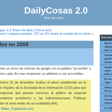
DailyCosas 2.0
Hoy he visto …
gas: V, A-Team, He-Man y Tom & Jerry
laces: Lenguas perdidas, TDT en VO, muere el creador de los clicks
»
Recent
les en 2009
Nació
algun
que c
Cuand
guiños
mismo
Según
ner un aviso de noticias de google con la palabra “accesible” y
woke 
omo cada día mas empresas se adhieren a ser accesibles.
USA v
El cur
óximo 31 de diciembre finaliza el plazo establecido en la
Tiger
Stieg 
e Impulso de la Sociedad de la Información (LISI) para que
Perce
empresas que prestan servicios al público de especial
De los
cendencia económica y las Administraciones Públicas
remas
televi
an el nivel medio de accesibilidad (AA).
La im
r Ribas, Expansión.com