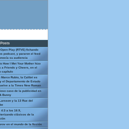
 Posts
 Open Play (RTVE) fichando
os podcast, y pararon el feed
onocía su audiencia
o How I Met Your Mother hizo
 a Friends y Cheers, en el
 capítulo
 Marco Rubio, la Calibri es
y el Departamento de Estado
uelve a la Times New Roman
ioso caso de la publicidad en
 & Bunny
Larsson y la 13 Rue del
be
 4:3 a los 16:9,
terizando clásicos de la
sión
prov en el mundo de la ficción