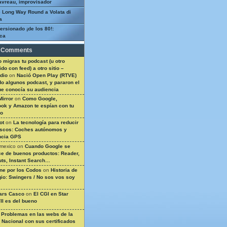
avreau, improvisador
 Long Way Round a Volata di
a
ersionado ¡de los 80!:
ca
 Comments
 migras tu podcast (u otro
do con feed) a otro sitio –
dio
on
Nació Open Play (RTVE)
do algunos podcast, y pararon el
ue conocía su audiencia
Mirror
on
Como Google,
ok y Amazon te espían con tu
so
ot
on
La tecnología para reducir
ascos: Coches autónomos y
ncia GPS
 mexico
on
Cuando Google se
e de buenos productos: Reader,
ts, Instant Search…
ine por los Codos
on
Historia de
gio: Swingers / No sos vos soy
ars Casco
on
El CGI en Star
II es del bueno
n
Problemas en las webs de la
a Nacional con sus certificados