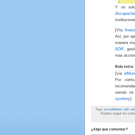
Y no sol
discapacit
institucion
[Vía:
finan
Así, por ej
manera muy
ADIF
, gest
mas accesi
Bola extra
[vía:
elMun
Por ciert
recomenda
siendo mi
symfony
).
Tags:
accesibilidad
,
adif
,
w3
Puedes seguir los comen
¿Algo que comentar?