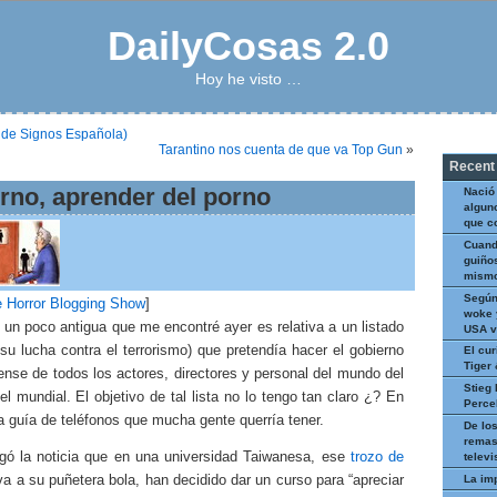
DailyCosas 2.0
Hoy he visto …
 de Signos Española)
Tarantino nos cuenta de que va Top Gun
»
Recent
rno, aprender del porno
Nació
algun
que c
Cuand
guiños
mismo
Según
 Horror Blogging Show
]
woke 
 un poco antigua que me encontré ayer es relativa a un listado
USA v
su lucha contra el terrorismo) que pretendía hacer el gobierno
El cur
Tiger
nse de todos los actores, directores y personal del mundo del
Stieg 
el mundial. El objetivo de tal lista no lo tengo tan claro ¿? En
Perce
 la guía de teléfonos que mucha gente querría tener.
De los
remas
gó la noticia que en una universidad Taiwanesa, ese
trozo de
televi
La im
a a su puñetera bola, han decidido dar un curso para “apreciar