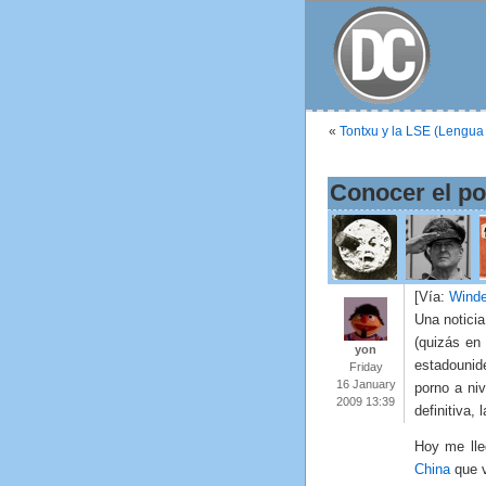
«
Tontxu y la LSE (Lengua
Conocer el po
[Vía:
Winde
Una noticia
(quizás en 
yon
estadounide
Friday
16 January
porno a niv
2009 13:39
definitiva,
Hoy me lle
China
que v