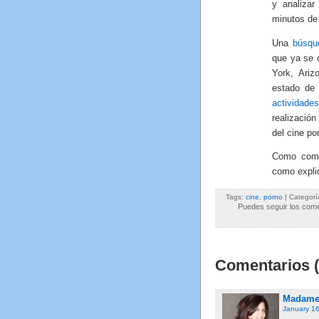
y analiza
minutos de 
Una
búsqu
que ya se 
York, Ari
estado de 
actividades
realizació
del cine po
Como come
como expli
Tags:
cine
,
porno
| Categorí
Puedes seguir los comen
Comentarios (
Madame 
January 16