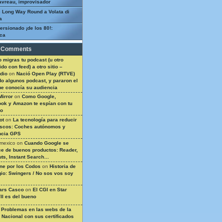
avreau, improvisador
 Long Way Round a Volata di
a
ersionado ¡de los 80!:
ca
 Comments
 migras tu podcast (u otro
do con feed) a otro sitio –
dio
on
Nació Open Play (RTVE)
do algunos podcast, y pararon el
ue conocía su audiencia
Mirror
on
Como Google,
ok y Amazon te espían con tu
so
ot
on
La tecnología para reducir
ascos: Coches autónomos y
ncia GPS
 mexico
on
Cuando Google se
e de buenos productos: Reader,
ts, Instant Search…
ine por los Codos
on
Historia de
gio: Swingers / No sos vos soy
ars Casco
on
El CGI en Star
II es del bueno
n
Problemas en las webs de la
a Nacional con sus certificados