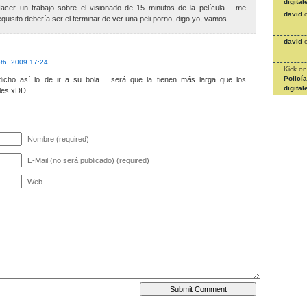
digital
 Hacer un trabajo sobre el visionado de 15 minutos de la película… me
david
requisito debería ser el terminar de ver una peli porno, digo yo, vamos.
david
th, 2009 17:24
Kick
o
Policí
icho así lo de ir a su bola… será que la tienen más larga que los
digital
ales xDD
Nombre (required)
E-Mail (no será publicado) (required)
Web