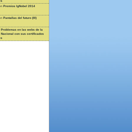
es
on
Premios IgNobel 2014
on
Pantallas del futuro (III)
n
Problemas en las webs de la
a Nacional con sus certificados
es