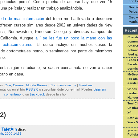
Jon F
r películas porno”. Como prueba de acceso hay que ver 15
Desde
una película y realizar un trabajo analizándola.
Peluc
Otro v
eda de mas información
del tema me ha llevado a descubrir
Manía
ofrecen cursos similares desde 2002 en universidades de New
Recent
zona, Northwestern, Emerson College y diversos campus de
Cuando
California. Aunque
allí se les fue un poco la mano con las
conteni
 extracurriculares
. El curso incluye en muchos casos la
AmorO
fichan
n de cortometrajes porno, o seminarios por parte de miembros
feed q
rno.
Black 
Facebo
nta algún estudiante, si sacan buena nota no van a saber
permi
carlo en casa.
MySco
los at
asiste
as:
Cine
,
General
,
Mondo Bizarro
|
¡¡2 comentarios!! »
|
Tweet me!
videos
tarios en el hilo
RSS 2.0
o suscribiéndote por e-mail. Puedes
dejar un
deshac
comentario
, o un
trackback
desde tu sitio.
Hangou
Toni C
un pla
yo
2)
Star W
Wars V
TafetÃ¡n
dice:
yon
o
th, 2009 14:31
Policí