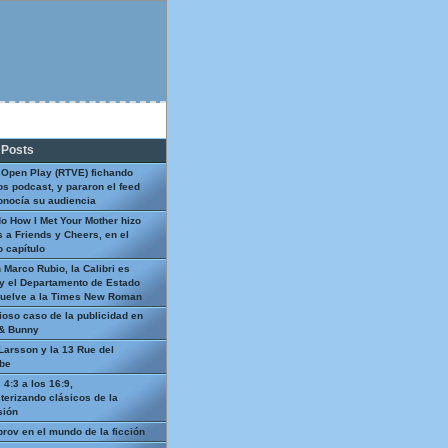
 Posts
 Open Play (RTVE) fichando
os podcast, y pararon el feed
onocía su audiencia
o How I Met Your Mother hizo
 a Friends y Cheers, en el
 capítulo
 Marco Rubio, la Calibri es
y el Departamento de Estado
uelve a la Times New Roman
ioso caso de la publicidad en
 & Bunny
Larsson y la 13 Rue del
be
 4:3 a los 16:9,
terizando clásicos de la
sión
prov en el mundo de la ficción