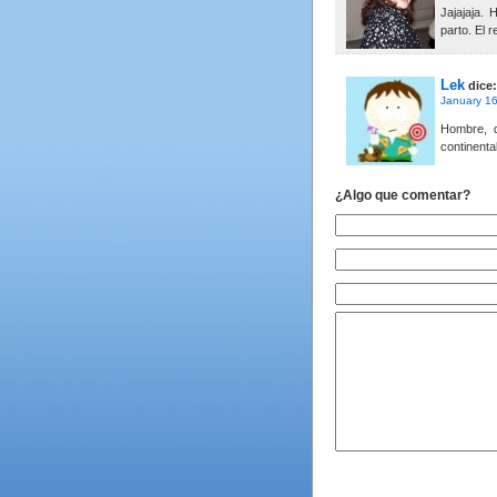
Jajajaja.
parto. El 
Lek
dice:
January 16
Hombre, d
continent
¿Algo que comentar?