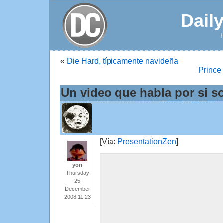
Dail
«
Die Hard, típicamente navideña
Prince
Un video que habla por si s
[Vía:
PresentationZen
]
yon
Thursday
25
December
2008 11:23