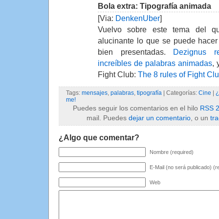
Bola extra: Tipografía animada
[Via:
DenkenUber
]
Vuelvo sobre este tema del q
alucinante lo que se puede hacer
bien presentadas.
Dezignus r
increíbles de palabras animadas
,
Fight Club:
The 8 rules of Fight Cl
Tags:
mensajes
,
palabras
,
tipografía
| Categorías:
Cine
|
¿
me!
Puedes seguir los comentarios en el hilo
RSS 2
mail. Puedes
dejar un comentario
, o un
tr
¿Algo que comentar?
Nombre (required)
E-Mail (no será publicado) (r
Web