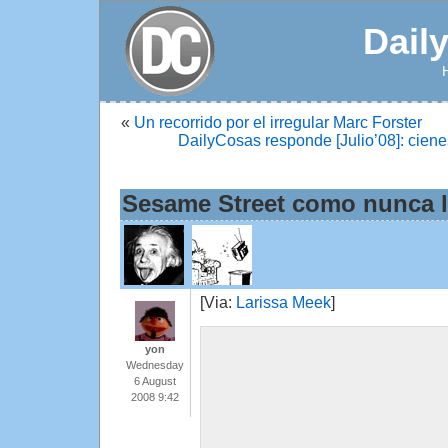
Dail
«
Un recorrido por el irregular Marc Forster
DailyCosas responde [Julio’08]: cienes
Sesame Street como nunca l
[Via:
Larissa Meek
]
yon
Wednesday
6 August
2008 9:42