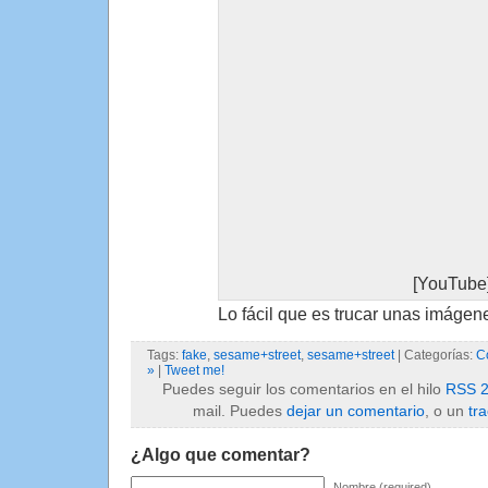
[YouTube
Lo fácil que es trucar unas imág
Tags:
fake
,
sesame+street
,
sesame+street
| Categorías:
C
»
|
Tweet me!
Puedes seguir los comentarios en el hilo
RSS 2
mail. Puedes
dejar un comentario
, o un
tr
¿Algo que comentar?
Nombre (required)