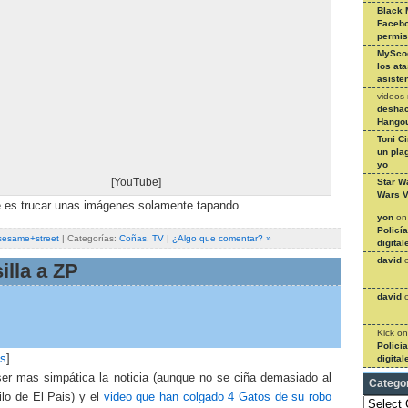
Black 
Facebo
permi
MySco
los at
asiste
videos
deshac
Hangou
Toni C
un pla
yo
[YouTube]
Star W
Wars V
ue es trucar unas imágenes solamente tapando…
yon
o
Policí
sesame+street
| Categorías:
Coñas
,
TV
|
¿Algo que comentar? »
digital
david
illa a ZP
david
Kick
o
Policí
is
]
digital
er mas simpática la noticia (aunque no se ciña demasiado al
Catego
tilo de El Pais) y el
video que han colgado 4 Gatos de su robo
Categories