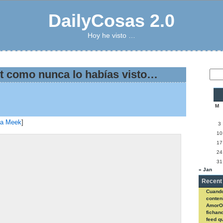
DailyCosas 2.0
Hoy he visto …
t como nunca lo habías visto…
M
sa Meek
]
3
10
17
24
31
« Jan
Recent
Cuando
conteni
AmorO
fichan
feed q