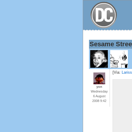
Sesame Stree
[Via:
Laris
yon
Wednesday
6 August
2008 9:42