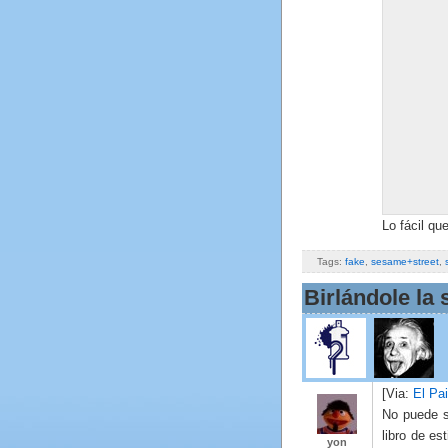
Lo fácil q
Tags:
fake
,
sesame+street
,
Birlándole la s
[Via:
El Pa
No puede s
libro de es
yon