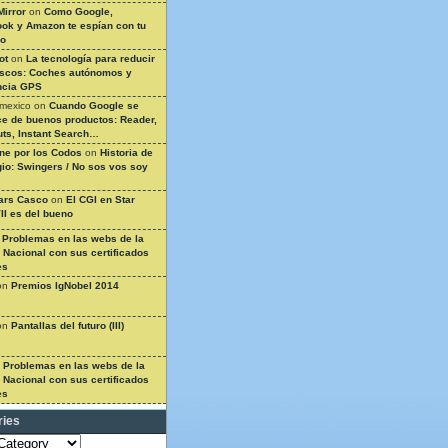
Mirror
on
Como Google,
ok y Amazon te espían con tu
so
ot
on
La tecnología para reducir
ascos: Coches autónomos y
ncia GPS
 mexico
on
Cuando Google se
e de buenos productos: Reader,
ts, Instant Search…
ine por los Codos
on
Historia de
gio: Swingers / No sos vos soy
ars Casco
on
El CGI en Star
II es del bueno
n
Problemas en las webs de la
a Nacional con sus certificados
es
on
Premios IgNobel 2014
on
Pantallas del futuro (III)
n
Problemas en las webs de la
a Nacional con sus certificados
es
ries