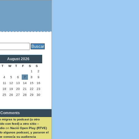
August 2026
T
W
T
F
S
S
1
2
4
5
6
7
8
9
11
12
13
14
15
16
18
19
20
21
22
23
25
26
27
28
29
30
 Comments
 migras tu podcast (u otro
do con feed) a otro sitio –
dio
on
Nació Open Play (RTVE)
do algunos podcast, y pararon el
ue conocía su audiencia