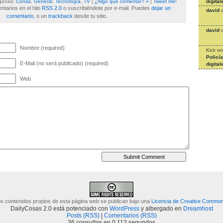
digital
gorías:
Coñas
,
General
,
Tecnología
,
TV
|
¿Algo que comentar? »
|
Tweet me!
tarios en el hilo
RSS 2.0
o suscribiéndote por e-mail. Puedes
dejar un
david
comentario
, o un
trackback
desde tu sitio.
david
Nombre (required)
Kick
o
Policí
E-Mail (no será publicado) (required)
digital
Web
s contenidos propios de esta página web se publican bajo una
Licencia de Creative Commo
DailyCosas 2.0 está potenciado con
WordPress
y albergado en
Dreamhost
Posts (RSS)
|
Comentarios (RSS)
36 consultas en 0.112 segundos