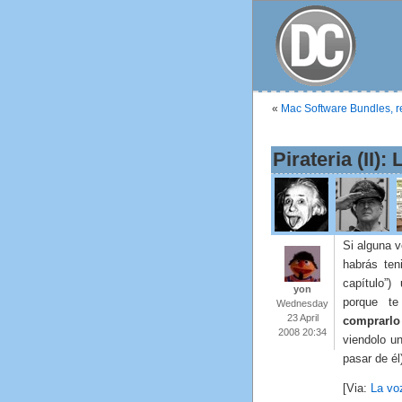
«
Mac Software Bundles, r
Pirateria (II):
Si alguna 
habrás ten
capítulo”)
yon
porque 
Wednesday
23 April
comprarlo
2008 20:34
viendolo 
pasar de él
[Via:
La vo