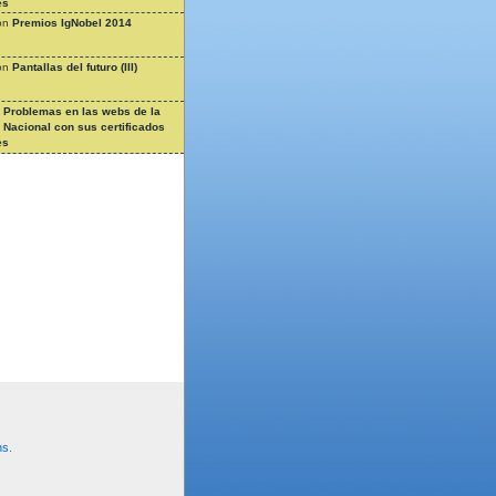
es
on
Premios IgNobel 2014
on
Pantallas del futuro (III)
n
Problemas en las webs de la
a Nacional con sus certificados
es
ns
.