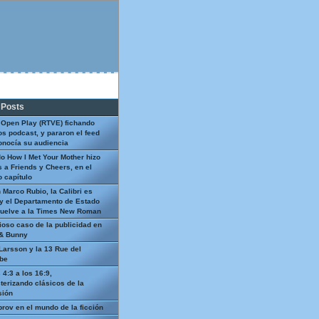
 Posts
 Open Play (RTVE) fichando
os podcast, y pararon el feed
onocía su audiencia
o How I Met Your Mother hizo
 a Friends y Cheers, en el
 capítulo
 Marco Rubio, la Calibri es
y el Departamento de Estado
uelve a la Times New Roman
ioso caso de la publicidad en
 & Bunny
Larsson y la 13 Rue del
be
 4:3 a los 16:9,
terizando clásicos de la
sión
prov en el mundo de la ficción