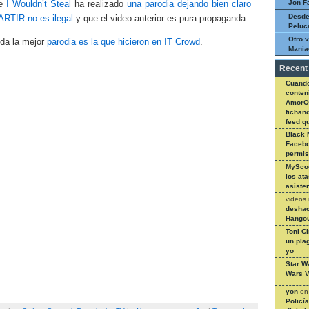
Jon F
de
I Wouldn’t Steal
ha realizado
una parodia dejando bien claro
Desde
RTIR no es ilegal
y que el video anterior es pura propaganda.
Peluc
Otro v
uda la mejor
parodia es la que hicieron en IT Crowd
.
Manía
Recent
Cuando
conteni
AmorO
fichan
feed q
Black 
Facebo
permi
MySco
los at
asiste
videos
deshac
Hangou
Toni C
un pla
yo
Star W
Wars V
yon
o
Policí