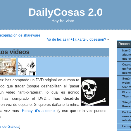
DailyCosas 2.0
Hoy he visto …
ecopilación de shareware
Va de teclas (n+1): ¿arte u obsesión?
»
Recent
 Los videos
Nació
algun
que c
Cuand
guiños
mismo
Según
vez has comprado un DVD original en europa te
woke 
ido que tragar (porque deshabilitan el “pasar
USA v
 un video “anti-piratería”, lo cual es irónico
El cur
Tiger
te has comprado el DVD…
has decidido
Stieg 
en vez de copiarlo. Si quieres dañarte la retina
Perce
una vez mas:
Piracy. it’s a crime.
(y eso que esta vez puedes
De los
remas
).
televi
La im
z de Galicia
]