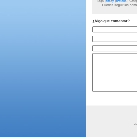
Tags:
piracy
,
pirateria
| Cate
Puedes seguir los comen
¿Algo que comentar?
Lo