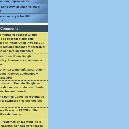
avreau, improvisador
 Long Way Round a Volata di
a
ersionado ¡de los 80!:
ca
 Comments
 migras tu podcast (u otro
do con feed) a otro sitio –
dio
on
Nació Open Play (RTVE)
do algunos podcast, y pararon el
ue conocía su audiencia
Mirror
on
Como Google,
ok y Amazon te espían con tu
so
ot
on
La tecnología para reducir
ascos: Coches autónomos y
ncia GPS
 mexico
on
Cuando Google se
e de buenos productos: Reader,
ts, Instant Search…
ine por los Codos
on
Historia de
gio: Swingers / No sos vos soy
ars Casco
on
El CGI en Star
II es del bueno
n
Problemas en las webs de la
a Nacional con sus certificados