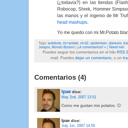
(¿todavia?) en las tiendas (Flash
Robocop, Shrek, Hommer Simpson
las manos y el ingenio de Mr Truf
head mashups
.
Yo me quedo con mi Mr.Potato blan
Tags:
autobots
,
mr+potato
,
rd-d2
,
spiderman
,
starwars
,
tr
Juegos
,
Mondo Bizarro
|
¡¡4 comentarios!! »
|
Tweet me!
Puedes seguir los comentarios en el hilo
RSS 2
mail. Puedes
dejar un comentario
, o un
tr
Comentarios (4)
Ipae
dice:
May 2nd, 2007 13:51
Como me gustan mis potatos. 🙂
Ipae
dice:
July 1st, 2007 14:55