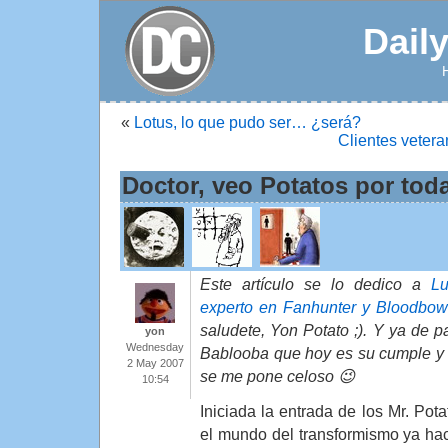
Dail
«
Lotus, lo que pudo ser… ¿será?
Clientes vetera
Doctor, veo Potatos por toda
Este artículo se lo dedico a
Lu
experto en Fanhunter y Bloodbow
saludete, Yon Potato ;). Y ya de p
yon
Wednesday
Bablooba que hoy es su cumple y 
2 May 2007
se me pone celoso 😉
10:54
Iniciada la entrada de los Mr. Pota
el mundo del transformismo ya ha