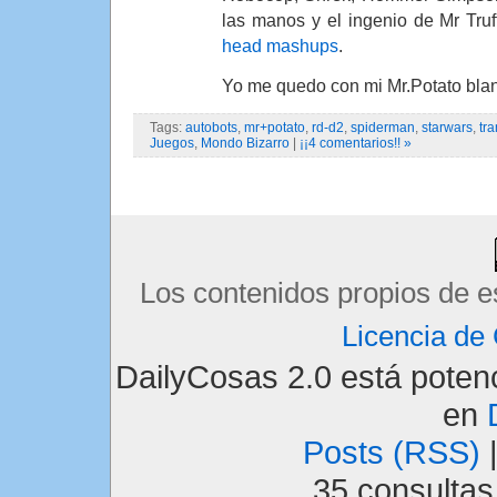
las manos y el ingenio de Mr Truf
head mashups
.
Yo me quedo con mi Mr.Potato blan
Tags:
autobots
,
mr+potato
,
rd-d2
,
spiderman
,
starwars
,
tr
Juegos
,
Mondo Bizarro
|
¡¡4 comentarios!! »
Los contenidos propios de e
Licencia d
DailyCosas 2.0 está pote
en
Posts (RSS)
35 consulta