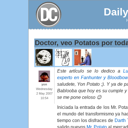
Dail
Doctor, veo Potatos por toda
Este artículo se lo dedico a
Lu
experto en Fanhunter y Bloodbow
saludete, Yon Potato ;). Y ya de p
yon
Wednesday
Bablooba que hoy es su cumple y 
2 May 2007
se me pone celoso 😉
10:54
Iniciada la entrada de los Mr. Pota
el mundo del transformismo ya ha
tiempo con los disfraces de
Darth 
salido nuevos
Mr. Potato
al mercad