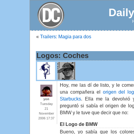
Dail
«
Trailers: Magia para dos
Logos: Coches
Hoy, me las dí de listo, y le come
una compañera el
origen del lo
Starbucks
. Ella me la devolvió
yon
Tuesday
preguntó si sabía el origen de lo
21
BMW y le tuve que decir que no:
November
2006 17:37
El Logo de BMW
Bueno, yo sabía que los colore