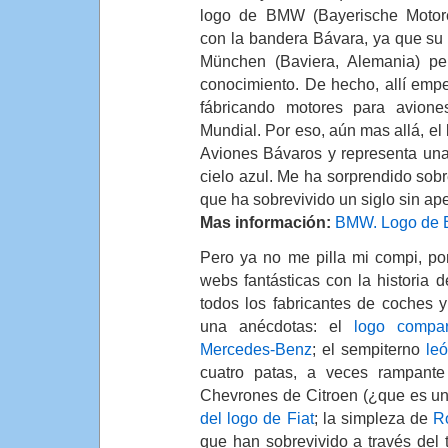
logo de BMW (Bayerische Motor
con la bandera Bávara, ya que su 
München (Baviera, Alemania) p
conocimiento. De hecho, allí emp
fábricando motores para avion
Mundial. Por eso, aún mas allá, el
Aviones Bávaros y representa una
cielo azul. Me ha sorprendido sobr
que ha sobrevivido un siglo sin a
Mas información:
BMW. Logo de
Pero ya no me pilla mi compi, p
webs fantásticas con la historia 
todos los fabricantes de coches y
una anécdotas: el
logo compa
Mercedes-Benz
; el sempiterno
le
cuatro patas, a veces rampante
Chevrones de Citroen (¿que es un
del logo de Fiat
; la simpleza de
R
que han sobrevivido a través del 