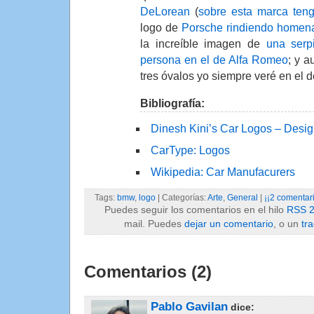
DeLorean
(
sobre esta marca teng
logo de
Porsche rindiendo homena
la increíble imagen de
una serp
persona en el de Alfa Romeo
; y 
tres óvalos yo siempre veré en el 
Bibliografía:
Dinesh Kini’s Car Logos – Desig
CarType: Logos
Wikipedia: Car Manufacurers
Tags:
bmw
,
logo
| Categorías:
Arte
,
General
|
¡¡2 comentari
Puedes seguir los comentarios en el hilo
RSS 2
mail. Puedes
dejar un comentario
, o un
tr
Comentarios (2)
Pablo Gavilan
dice: