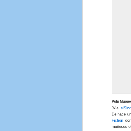
Pulp Muppe
[Via:
elSing
De hace un 
Fiction
dond
muñecos de