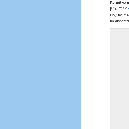
Kermit ya n
[Via:
TV S
Hoy no me
ha encontra