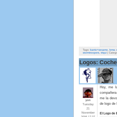
Tags:
barrio+sesamo
,
bmw
,
stormtroopers
,
triqui
| Categ
Logos: Coche
Hoy, me la
compañera
me la devo
yon
de logo de
Tuesday
21
November
El Logo de
2006 17:37