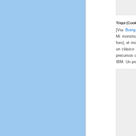
Triqui (Coo
[Via:
Boing
Mi monstru
foro), el m
un clásico 
precursos d
IBM. Un poc