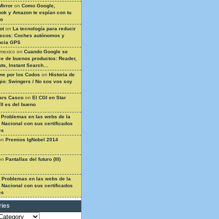
Mirror
on
Como Google,
ok y Amazon te espían con tu
so
ot
on
La tecnología para reducir
ascos: Coches autónomos y
ncia GPS
 mexico
on
Cuando Google se
e de buenos productos: Reader,
ts, Instant Search…
ine por los Codos
on
Historia de
gio: Swingers / No sos vos soy
ars Casco
on
El CGI en Star
II es del bueno
n
Problemas en las webs de la
a Nacional con sus certificados
es
on
Premios IgNobel 2014
on
Pantallas del futuro (III)
n
Problemas en las webs de la
a Nacional con sus certificados
es
ries