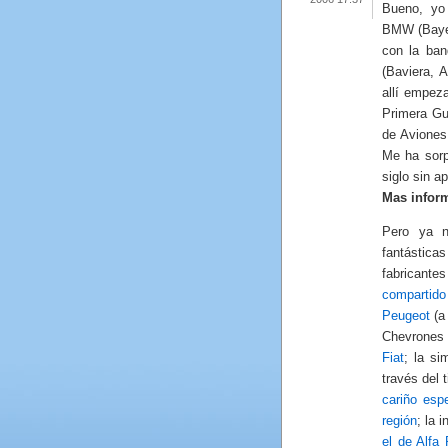
Bueno, yo 
BMW (Bayer
con la ban
(Baviera, 
allí empez
Primera Gue
de Aviones 
Me ha sorp
siglo sin 
Mas infor
Pero ya n
fantástic
fabricante
compartid
Peugeot
(a 
Chevrones 
Fiat
; la s
través del 
cariño espe
región
; la 
el de Alfa