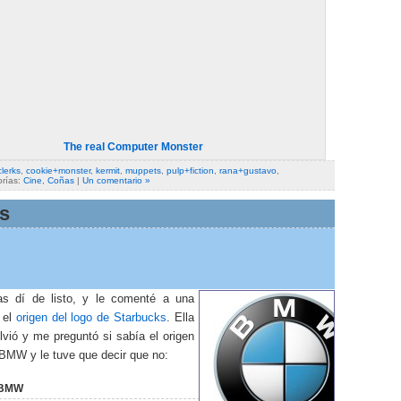
The real Computer Monster
clerks
,
cookie+monster
,
kermit
,
muppets
,
pulp+fiction
,
rana+gustavo
,
orías:
Cine
,
Coñas
|
Un comentario »
s
s dí de listo, y le comenté a una
 el
origen del logo de Starbucks
. Ella
lvió y me preguntó si sabía el origen
 BMW y le tuve que decir que no:
 BMW