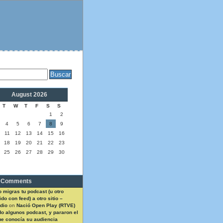
August 2026
T
W
T
F
S
S
1
2
4
5
6
7
8
9
11
12
13
14
15
16
18
19
20
21
22
23
25
26
27
28
29
30
 Comments
 migras tu podcast (u otro
do con feed) a otro sitio –
dio
on
Nació Open Play (RTVE)
do algunos podcast, y pararon el
ue conocía su audiencia