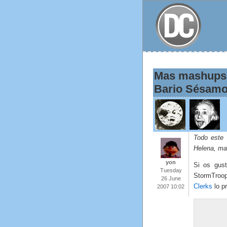
Mas mashups…
Bario Sésam
Todo este 
Helena, ma
yon
Si os gus
Tuesday
StormTroop
26 June
Clerks
lo p
2007 10:02