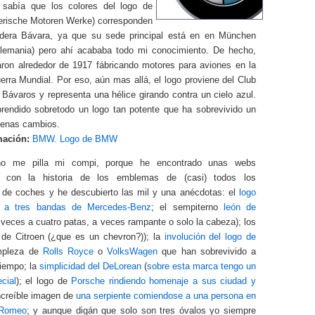
sabía que los colores del logo de
ische Motoren Werke) corresponden
dera Bávara, ya que su sede principal está en en München
Alemania) pero ahí acababa todo mi conocimiento. De hecho,
aron alrededor de 1917 fábricando motores para aviones en la
rra Mundial. Por eso, aún mas allá, el logo proviene del Club
Bávaros y representa una hélice girando contra un cielo azul.
rendido sobretodo un logo tan potente que ha sobrevivido un
apenas cambios.
mación:
BMW. Logo de BMW
o me pilla mi compi, porque he encontrado unas webs
as con la historia de los emblemas de (casi) todos los
s de coches y he descubierto las mil y una anécdotas: el
logo
o a tres bandas de Mercedes-Benz
; el sempiterno
león de
veces a cuatro patas, a veces rampante o solo la cabeza); los
de Citroen (¿que es un chevron?)); la
involución del logo de
impleza de
Rolls Royce
o
VolksWagen
que han sobrevivido a
tiempo; la
simplicidad del DeLorean
(
sobre esta marca tengo un
cial
); el logo de
Porsche rindiendo homenaje a sus ciudad y
increíble imagen de
una serpiente comiendose a una persona en
 Romeo
; y aunque digán que solo son tres óvalos yo siempre