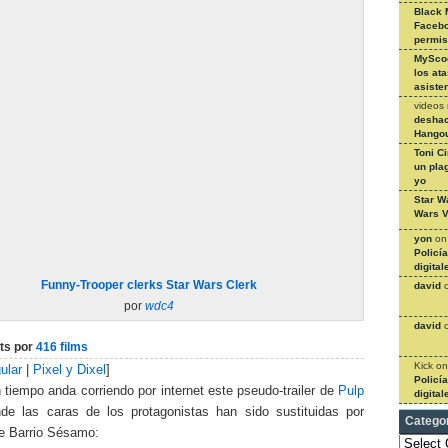
Black 
Facebo
permi
MySco
los at
asiste
videos
deshac
Hangou
Toni C
un pla
yo
Star W
Wars V
yon
o
Policí
digital
Funny-Trooper clerks Star Wars Clerk
david
por
wdc4
david
ts por
416 films
Kick
o
ular
|
Pixel y Dixel
]
Policí
tiempo anda corriendo por internet este pseudo-trailer de
Pulp
digital
e las caras de los protagonistas han sido sustituidas por
Catego
 Barrio Sésamo:
Categories