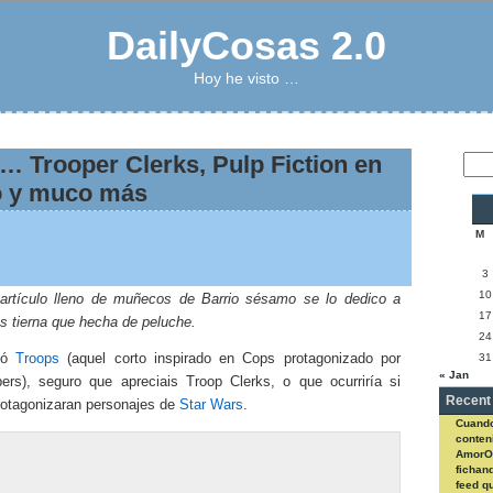
DailyCosas 2.0
Hoy he visto …
 Trooper Clerks, Pulp Fiction en
o y muco más
M
3
10
artículo lleno de muñecos de Barrio sésamo se lo dedico a
17
s tierna que hecha de peluche.
24
31
tó
Troops
(aquel corto inspirado en Cops protagonizado por
« Jan
ers), seguro que apreciais Troop Clerks, o que ocurriría si
Recent
rotagonizaran personajes de
Star Wars
.
Cuando
conteni
AmorO
fichan
feed q