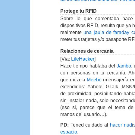
Protege tu RFID
Sobre lo que comentaba hace 
dispositivos RFID, resulta que ya
realmente
una jaula de faraday c
meter tus tarjetas y/o pasaporte RF
Relaciones de cercanía
[Via:
LifeHacker
]
Hace tiempo hablaba del
Jambo
,
con personas en tu cercanía. A
que mezcla
Meebo
(mensajería e
extendidos: Yahoo!, GTalk, MSN/L
de proximidad; posibilitando hab
sin instalar nada, solo necesitand
(eso si, parece que el tema de 
manos del usuario…).
PD:
Tened cuidado al
hacer nudi
espacio
.