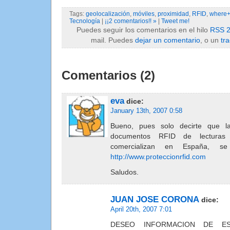
Tags:
geolocalización
,
móviles
,
proximidad
,
RFID
,
where+
Tecnología
|
¡¡2 comentarios!! »
|
Tweet me!
Puedes seguir los comentarios en el hilo
RSS 2
mail. Puedes
dejar un comentario
, o un
tr
Comentarios (2)
eva
dice:
January 13th, 2007 0:58
Bueno, pues solo decirte que la
documentos RFID de lecturas
comercializan en España, s
http://www.proteccionrfid.com
Saludos.
JUAN JOSE CORONA
dice:
April 20th, 2007 7:01
DESEO INFORMACION DE E