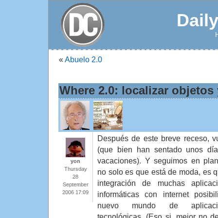
Dail
«
Abuelo 2.0
Where 2.0: localizar objetos
Después de este breve receso, v
(que bien han sentado unos dí
vacaciones). Y seguimos en plan
yon
Thursday
no solo es que está de moda, es q
28
integración de muchas aplicac
September
2006 17:09
informáticas con internet posibil
nuevo mundo de aplicaci
tecnológicas. (Eso si, mejor no