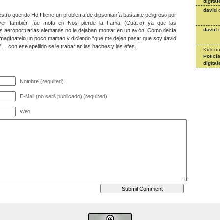
digital
david
estro querido Hoff tiene un problema de dipsomanía bastante peligroso por
ayer también fue mofa en Nos pierde la Fama (Cuatro) ya que las
david
es aeroportuarias alemanas no le dejaban montar en un avión. Como decía
imagínatelo un poco mamao y diciendo “que me dejen pasar que soy david
”… con ese apellido se le trabarían las haches y las efes.
Kick
o
Policí
digital
Nombre (required)
E-Mail (no será publicado) (required)
Web