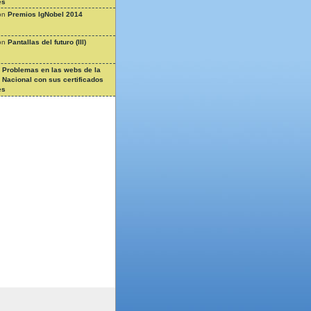
es
on
Premios IgNobel 2014
on
Pantallas del futuro (III)
n
Problemas en las webs de la
a Nacional con sus certificados
es