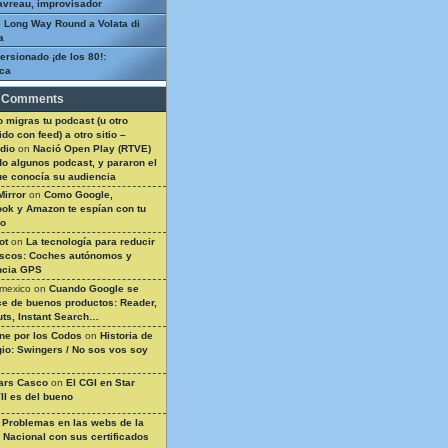
avreau, improvisador
 Long Way Round a Volata di
a
ersionado ¡de los 80!:
ca
 Comments
 migras tu podcast (u otro
do con feed) a otro sitio –
dio
on
Nació Open Play (RTVE)
do algunos podcast, y pararon el
ue conocía su audiencia
Mirror
on
Como Google,
ok y Amazon te espían con tu
so
ot
on
La tecnología para reducir
ascos: Coches autónomos y
ncia GPS
 mexico
on
Cuando Google se
e de buenos productos: Reader,
ts, Instant Search…
ine por los Codos
on
Historia de
gio: Swingers / No sos vos soy
ars Casco
on
El CGI en Star
II es del bueno
n
Problemas en las webs de la
a Nacional con sus certificados