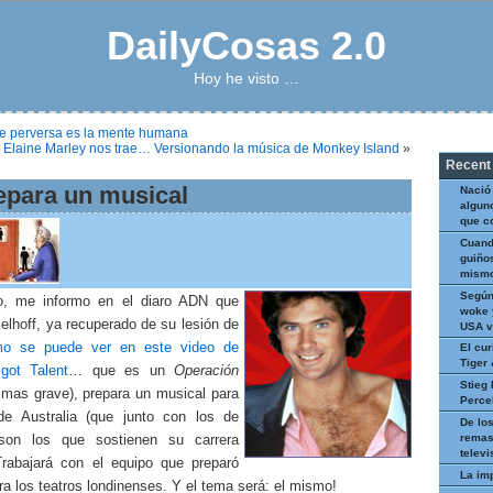
DailyCosas 2.0
Hoy he visto …
e perversa es la mente humana
Elaine Marley nos trae… Versionando la música de Monkey Island
»
Recent
epara un musical
Nació
algun
que c
Cuand
guiños
mismo
Según
o, me informo en el diaro ADN que
woke 
elhoff, ya recuperado de su lesión de
USA v
o se puede ver en este video de
El cur
Tiger
got Talent
… que es un
Operación
Stieg 
mas grave), prepara un musical para
Perce
e Australia (que junto con los de
De los
remas
son los que sostienen su carrera
televi
Trabajará con el equipo que preparó
La im
a los teatros londinenses. Y el tema será: el mismo!