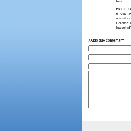
triste.
Eso si, nu
el cual 
autoridad
Coronas, 
hasselhoff
¿Algo que comentar?