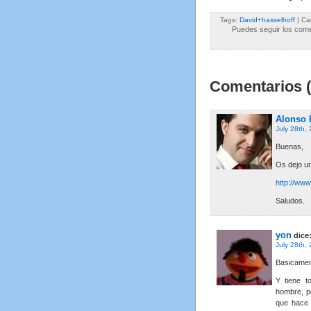
Tags:
David+hasselhoff
| Ca
Puedes seguir los comen
Comentarios (
Alonso 
July 28th,
Buenas,
Os dejo un 
http://www
Saludos.
yon
dice
July 28th,
Basicament
Y tiene t
hombre, p
que hace 