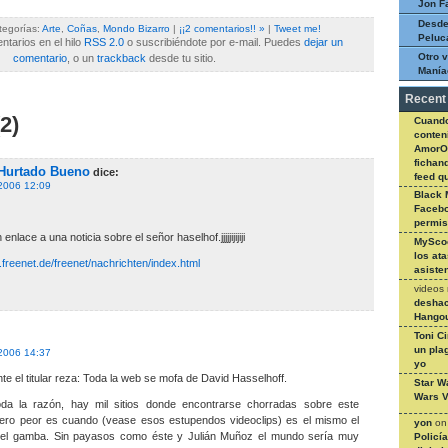
Jon F
Desde
tegorías:
Arte
,
Coñas
,
Mondo Bizarro
|
¡¡2 comentarios!! »
|
Tweet me!
Peluc
tarios en el hilo
RSS 2.0
o suscribiéndote por e-mail. Puedes
dejar un
Otro v
comentario
, o un
trackback
desde tu sitio.
Manía
Recent
2)
Cuando
conteni
AmorO
fichan
Hurtado Bueno
dice:
feed q
 2006 12:09
Black 
Facebo
permi
enlace a una noticia sobre el señor haselhof.jjjjjijijiji
MySco
los at
.freenet.de/freenet/nachrichten/index.html
asiste
videos
deshac
Hangou
Toni C
:
un pla
 2006 14:37
yo
e el titular reza: Toda la web se mofa de David Hasselhoff.
Star W
Wars V
oda la razón, hay mil sitios donde encontrarse chorradas sobre este
ero peor es cuando (vease esos estupendos videoclips) es el mismo el
yon
o
el gamba. Sin payasos como éste y Julián Muñoz el mundo sería muy
Policí