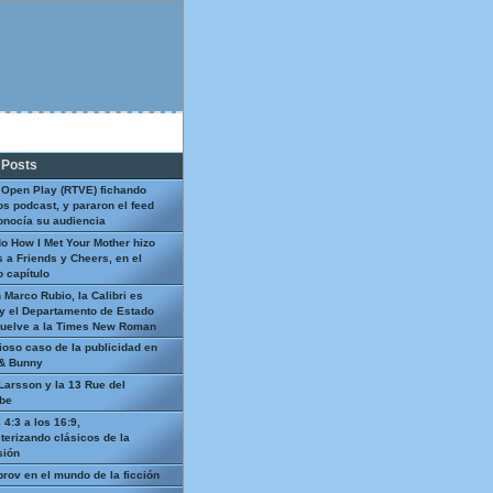
 Posts
 Open Play (RTVE) fichando
os podcast, y pararon el feed
onocía su audiencia
o How I Met Your Mother hizo
 a Friends y Cheers, en el
 capítulo
 Marco Rubio, la Calibri es
y el Departamento de Estado
uelve a la Times New Roman
ioso caso de la publicidad en
 & Bunny
Larsson y la 13 Rue del
be
 4:3 a los 16:9,
terizando clásicos de la
sión
prov en el mundo de la ficción