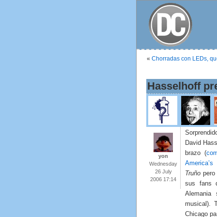
«
Chorradas con LEDs, qu
Hasselhoff pr
Sorprendid
David Hass
brazo (
com
yon
America’s 
Wednesday
26 July
Truño
pero 
2006 17:14
sus fans d
Alemania 
musical). 
Chicago par