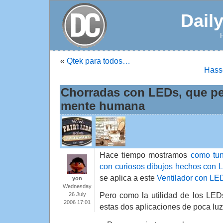
Dail
«
Qtek para todos…
Hasse
Chorradas con LEDs, que pe
mente humana
Hace tiempo mostramos
como tun
con curiosos dibujos hechos con 
se aplica a este
Ventilador con LE
yon
Wednesday
Pero como la utilidad de los LED
26 July
2006 17:01
estas dos aplicaciones de poca luz