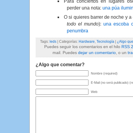
Para conciertos en lugares os
perder una nota:
una púa ilumi
O si quieres barrer de noche y a
todo el mundo
):
una escoba q
penumbra
Tags:
leds
| Categorías:
Hardware
,
Tecnología
|
¿Algo qu
Puedes seguir los comentarios en el hilo
RSS 2
mail. Puedes
dejar un comentario
, o un
tr
¿Algo que comentar?
Nombre (required)
E-Mail (no será publicado) (r
Web