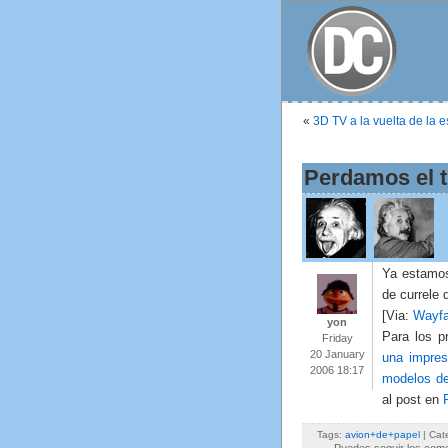
«
3D TV a la vuelta de la 
Perdamos el 
Ya estamos
de currele 
[Via:
Wayfa
yon
Para los p
Friday
20 January
una impres
2006 18:17
modelos de
al post en
Tags:
avion+de+papel
| Cat