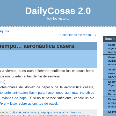
DailyCosas 2.0
Hoy he visto …
esquina
En ocasiones me repito…
»
Recent
tiempo… aeronáutica casera
Nació
algun
que c
Cuand
guiños
mismo
Según
 a viernes, pues toca celebrarlo perdiendo las escasas horas
woke 
que nos quedan antes del fin de semana.
USA v
rer
]
El cur
Tiger
rofesionales del doblez de papel y de la aeronautica casera,
Stieg 
ionante animación flash para hacer unos aun mas increibles
Perce
 aviones de papel.
Y si no te parece suficiente, echale un ojo
De los
remas
Pixel y Dixel sobre avioncitos de papel.
televi
La im
egorías:
Coñas
,
Hazlo tu mismo
|
¿Algo que comentar? »
|
Tweet me!