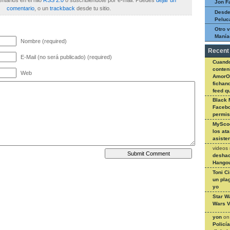
tarios en el hilo
RSS 2.0
o suscribiéndote por e-mail. Puedes
dejar un
Jon F
comentario
, o un
trackback
desde tu sitio.
Desde
Peluc
Otro v
Manía
Nombre (required)
Recent
E-Mail (no será publicado) (required)
Cuando
conteni
Web
AmorO
fichan
feed q
Black 
Facebo
permi
MySco
los at
asiste
videos
deshac
Hangou
Toni C
un pla
yo
Star W
Wars V
yon
o
Policí