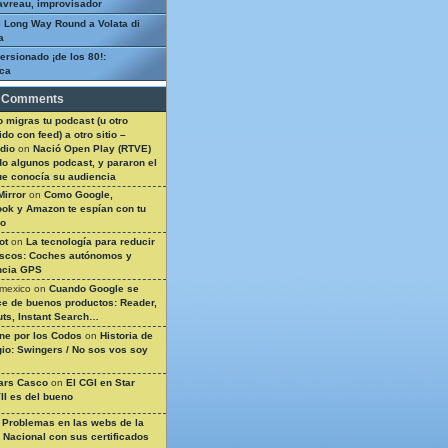
avreau, improvisador
 Long Way Round a Volata di
a
ersionado ¡de los 80!:
ca
 Comments
 migras tu podcast (u otro
do con feed) a otro sitio –
dio
on
Nació Open Play (RTVE)
do algunos podcast, y pararon el
ue conocía su audiencia
Mirror
on
Como Google,
ok y Amazon te espían con tu
so
ot
on
La tecnología para reducir
ascos: Coches autónomos y
ncia GPS
 mexico
on
Cuando Google se
e de buenos productos: Reader,
ts, Instant Search…
ine por los Codos
on
Historia de
gio: Swingers / No sos vos soy
ars Casco
on
El CGI en Star
II es del bueno
n
Problemas en las webs de la
a Nacional con sus certificados