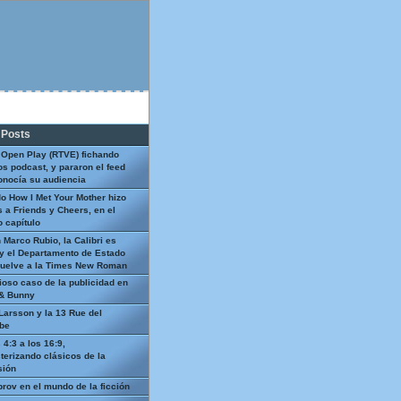
 Posts
 Open Play (RTVE) fichando
os podcast, y pararon el feed
onocía su audiencia
o How I Met Your Mother hizo
 a Friends y Cheers, en el
 capítulo
 Marco Rubio, la Calibri es
y el Departamento de Estado
uelve a la Times New Roman
ioso caso de la publicidad en
 & Bunny
Larsson y la 13 Rue del
be
 4:3 a los 16:9,
terizando clásicos de la
sión
prov en el mundo de la ficción