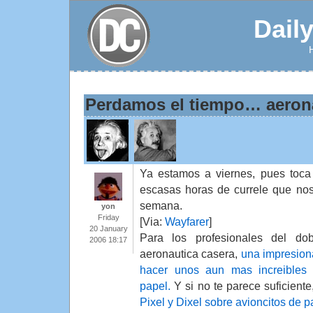
Dail
Perdamos el tiempo… aeroná
Ya estamos a viernes, pues toca 
escasas horas de currele que nos
semana.
yon
Friday
[Via:
Wayfarer
]
20 January
Para los profesionales del d
2006 18:17
aeronautica casera,
una impresion
hacer unos aun mas increibles
papel.
Y si no te parece suficiente
Pixel y Dixel sobre avioncitos de p