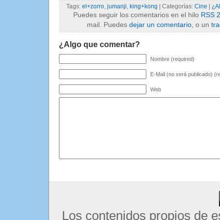
Tags:
el+zorro
,
jumanji
,
king+kong
| Categorías:
Cine
|
¿A
Puedes seguir los comentarios en el hilo
RSS 2
mail. Puedes
dejar un comentario
, o un
tr
¿Algo que comentar?
Nombre (required)
E-Mail (no será publicado) (r
Web
Los contenidos propios de e