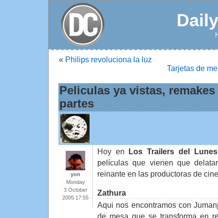
Dail
«
Philips revoluciona la luz
Tarjetas de m
Peliculas ya vistas, remake
partes
Hoy en
Los Trailers del Lunes
películas que vienen que delatan
reinante en las productoras de cine
yon
Monday
3 October
Zathura
2005 17:55
Aqui nos encontramos con Jumanji
de mesa que se transforma en re