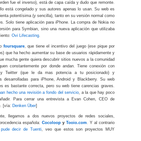
orden fue el inverso), está de capa caída y dudo que remonte.
llo está congelado y sus autores apenas lo usan. Su web es
enta potentísima (y sencilla), tanto en su versión normal como
es. Solo tiene aplicación para iPhone. La compra de Nokia no
versión para Symbian, sino una nueva aplicación que utilizaba
iento:
Ovi Lifecasting
.
ro
foursquare
, que tiene el incentivo del juego (ese pique por
os) que ha hecho aumentar su base de usuarios rápidamente y
que mucha gente quiera descubrir sitios nuevos a la comunidad
iquen constantemente por donde andan. Tiene conexión con
y Twitter (que le da mas potencia a tu posicionado) y
es desarrolladas para iPhone, Android y Blackberry. Su web
es es bastante correcta, pero su web tiene carencias graves.
 han hecho una revisión a fondo del servicio
, a la que hay poco
ñadir. Para cerrar una entrevista a Evan Cohen, CEO de
. [vía:
Denken Über
]
ente, llegamos a dos nuevos proyectos de redes sociales,
procedencia española:
Cocoloop
y
Tooio.com
. Y al contrario
 pude decir de Tuenti
, veo que estos son proyectos MUY
.