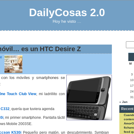
DailyCosas 2.0
Hoy he visto …
móvil… es un HTC Desire Z
M
3
a con los móviles y smartphones se
10
:
17
24
 One Touch Club View
, mi ladrillito con
31
« Jan
a C332
, quería que tuviera agenda
Recent
Cuando
0i
, mi primer smartphone. Pantalla táctil
conteni
ows Mobile 2003SE.
AmorO
fichan
feed q
iccson K530i
Pequeño pero matón, un descubrimiento. Symbian