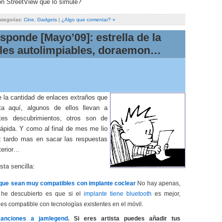
on StreetView que lo simule?
ategorías:
Cine
,
Gadgets
|
¿Algo que comentar? »
sponde [Mayo’09]: estrella de la
ales autolimpiables, doraemon…
e la cantidad de enlaces extraños que
ta aquí, algunos de ellos llevan a
tes descubrimientos, otros son de
rápida. Y como al final de mes me lio
 tardo mas en sacar las respuestas
terior…
ta sencilla:
que sean muy compatibles con implante coclear
No hay apenas,
 he descubierto es que si el
implante tiene bluetooth
es mejor,
es compatible con tecnologías existentes en el móvil.
canciones a jamlegend
. Si eres artista puedes añadir tus