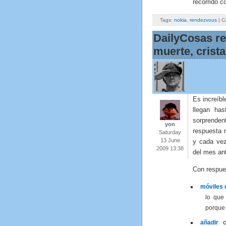
recorrido c
Tags:
nokia
,
rendezvous
| C
DailyCosas re
muerte, crist
Es increíbl
llegan has
sorprenden
yon
respuesta 
Saturday
13 June
y cada vez
2009 13:38
del mes an
Con respues
móviles 
lo que
porque 
añadir 