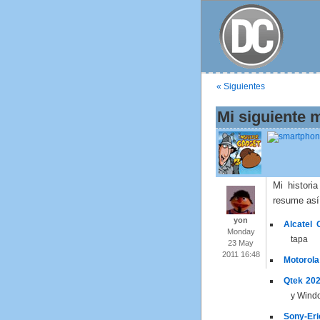
« Siguientes
Mi siguiente 
Mi histori
resume así
yon
Alcatel
Monday
tapa
23 May
2011 16:48
Motorol
Qtek 202
y Wind
Sony-Er