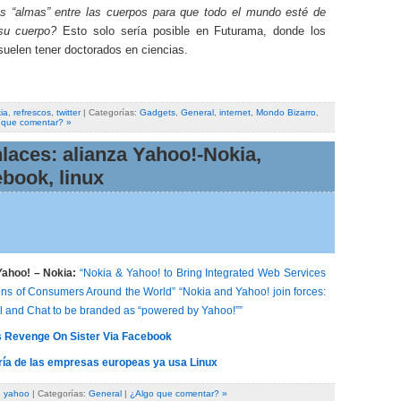
las “almas” entre las cuerpos para que todo el mundo esté de
su cuerpo?
Esto solo sería posible en Futurama, donde los
suelen tener doctorados en ciencias.
ia
,
refrescos
,
twitter
| Categorías:
Gadgets
,
General
,
internet
,
Mondo Bizarro
,
 que comentar? »
nlaces: alianza Yahoo!-Nokia,
book, linux
Yahoo! – Nokia:
“Nokia & Yahoo! to Bring Integrated Web Services
ions of Consumers Around the World”
“Nokia and Yahoo! join forces:
l and Chat to be branded as “powered by Yahoo!””
 Revenge On Sister Via Facebook
ía de las empresas europeas ya usa Linux
,
yahoo
| Categorías:
General
|
¿Algo que comentar? »