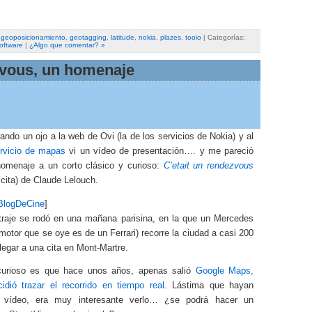
,
geoposicionamiento
,
geotagging
,
latitude
,
nokia
,
plazes
,
tooio
| Categorías:
oftware
|
¿Algo que comentar? »
vous, un homenaje
ndo un ojo a la web de Ovi (la de los servicios de Nokia) y al
rvicio de mapas
vi un vídeo de presentación…. y me pareció
homenaje a un corto clásico y curioso:
C’etait un rendezvous
cita) de Claude Lelouch.
BlogDeCine
]
traje se rodó en una mañana parisina, en la que un Mercedes
motor que se oye es de un Ferrari) recorre la ciudad a casi 200
legar a una cita en Mont-Martre.
urioso es que hace unos años, apenas salió
Google Maps,
cidió trazar el recorrido en tiempo real
. Lástima que hayan
el vídeo, era muy interesante verlo… ¿se podrá hacer un