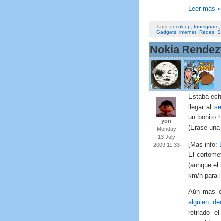
Leer mas »
Tags:
cocoloop
,
foursquare
Gadgets
,
internet
,
Redes
,
S
Nokia Rendez
Estaba echa
llegar al
se
un bonito 
yon
(Erase una 
Monday
13 July
[Mas info:
2009 11:33
El cortome
(aunque el 
km/h para l
Aún mas c
alguien de
retirado 