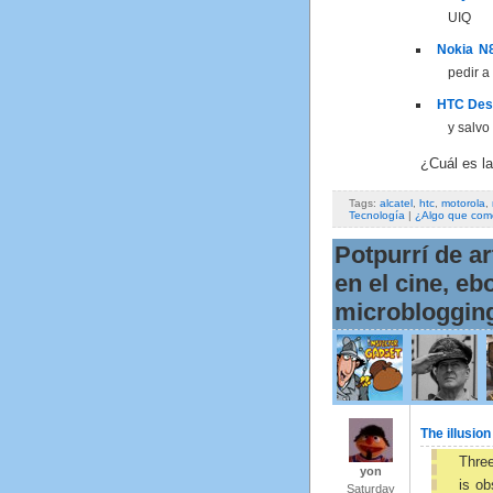
UIQ
Nokia N
pedir a
HTC Des
y salvo
¿Cuál es la
Tags:
alcatel
,
htc
,
motorola
,
Tecnología
|
¿Algo que com
Potpurrí de ar
en el cine, eb
microbloggin
The illusion
Three
yon
is o
Saturday