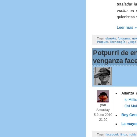
trasladar 
vuelta en 
guionistas 
Leer mas »
Tags:
ebooks
,
futurama
,
nok
Potpurri
,
Tecnología
|
¿Algo
Potpurri de e
venganza face
Alianza 
to Mill
yon
Ovi Mai
Saturday
5 June 2010
Boy Gets
21:20
La mayor
Tags:
facebook
,
linux
,
nokia