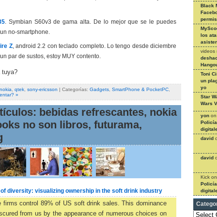
Black 
Facebo
permi
85
. Symbian S60v3 de gama alta. De lo mejor que se le puedes
MySco
 un no-smartphone.
los at
asiste
ire Z
, android 2.2 con teclado completo. Lo tengo desde diciembre
videos
 un par de sustos, estoy MUY contento.
deshac
Hangou
 tuya?
Toni C
un pla
yo
nokia
,
qtek
,
sony-ericsson
| Categorías:
Gadgets
,
SmartPhone & PocketPC
,
entar? »
Star W
Wars V
tículos: bebidas refrescantes, nokia
yon
o
ooks no son libros, futurama,
Policí
digital
g
david
david
Kick
o
Policí
 of diversity: visualizing ownership in the soft drink industry
digital
 firms control 89% of US soft drink sales. This dominance
Catego
Categories
bscured from us by the appearance of numerous choices on