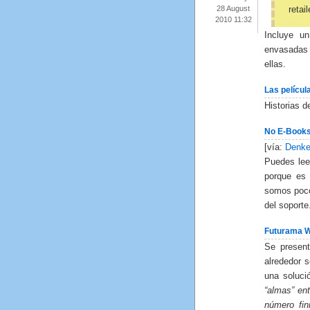
28 August
retai
2010 11:32
Incluye un
envasadas 
ellas.
Las películ
Historias 
No E-Books
[vía:
Denke
Puedes lee
porque es 
somos poco
del soport
Futurama W
Se presen
alrededor 
una soluci
“almas” en
número fin