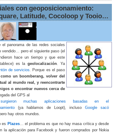
iales con geoposicionamiento:
quare, Latitude, Cocoloop y Tooio…
 el panorama de las redes sociales
o vendido… pero el siguiente paso (el
ndieron hace un tiempo y que este
tablece) es la
geolocalización
. Ya
tón de servicios
. Porque es el paso
,
como un boomberang, volver del
ual al mundo real, y reencontrarte
migos o encontrar nuevos cerca de
llegada del GPS al
 surgieron muchas aplicaciones basadas en el
namiento
(ya hablamos de Loopt), incluso
Google sacó
ero hay otros mundos.
do es
Plazes
… el problema es que no hay masa crítica y desde
ron la aplicación para Facebook y fueron comprados por Nokia