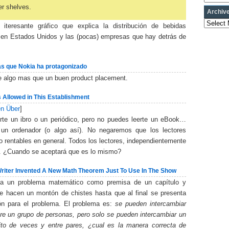
ler shelves.
Archiv
Archives
 iteresante gráfico que explica la distribución de bebidas
en Estados Unidos y las (pocas) empresas que hay detrás de
as que Nokia ha protagonizado
de algo mas que un buen product placement.
 Allowed in This Establishment
n Über
]
rte un ibro o un periódico, pero no puedes leerte un eBook…
un ordenador (o algo así). No negaremos que los lectores
 rentables en general. Todos los lectores, independientemente
e. ¿Cuando se aceptará que es lo mismo?
riter Invented A New Math Theorem Just To Use In The Show
ta un problema matemático como premisa de un capítulo y
se hacen un montón de chistes hasta que al final se presenta
ón para el problema. El problema es:
se pueden intercambiar
tre un grupo de personas, pero solo se pueden intercambiar un
ito de veces y entre pares, ¿cual es la manera correcta de