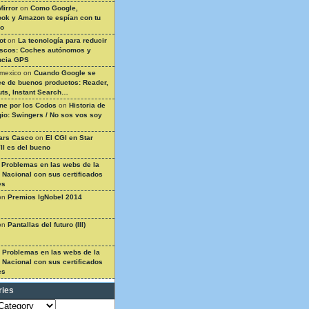
Mirror
on
Como Google,
ok y Amazon te espían con tu
so
ot
on
La tecnología para reducir
ascos: Coches autónomos y
ncia GPS
 mexico
on
Cuando Google se
e de buenos productos: Reader,
ts, Instant Search…
ine por los Codos
on
Historia de
gio: Swingers / No sos vos soy
ars Casco
on
El CGI en Star
II es del bueno
n
Problemas en las webs de la
a Nacional con sus certificados
es
on
Premios IgNobel 2014
on
Pantallas del futuro (III)
n
Problemas en las webs de la
a Nacional con sus certificados
es
ries