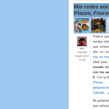
Mis redes soc
Plazes, Fours
Parece que
estaba tod
que empre
yon
año se es
Tuesday
6 April 2010
hay un mon
10:58
ideal para
mundo virt
con tus a
tí
. Con la 
iPhone,
geoposicio
Latitude
… p
Mi preferi
que retira