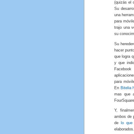
(quizás el 
Su desarro
una herrami
para móvil
trajo una 
su conocim
Su herede
hacer punt
que logra 
y que ind
Facebook 
aplicacion
para móvil
En
Bitelia
mas que a
FourSquare
Y, finalm
ambos de 
de
lo que
elaborados