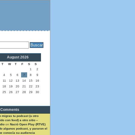
August 2026
T
W
T
F
S
S
1
2
4
5
6
7
8
9
11
12
13
14
15
16
18
19
20
21
22
23
25
26
27
28
29
30
 Comments
 migras tu podcast (u otro
do con feed) a otro sitio –
dio
on
Nació Open Play (RTVE)
do algunos podcast, y pararon el
ue conocía su audiencia