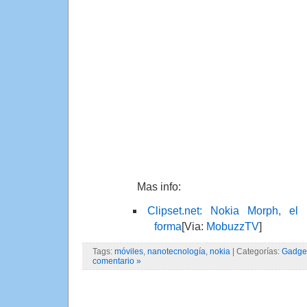
Mas info:
Clipset.net: Nokia Morph, e
forma
[Via:
MobuzzTV
]
Tags:
móviles
,
nanotecnología
,
nokia
| Categorías:
Gadge
comentario »