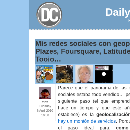
Dail
Mis redes sociales con geo
Plazes, Foursquare, Latitud
Tooio…
Parece que el panorama de las 
sociales estaba todo vendido… pe
siguiente paso (el que emprend
yon
Tuesday
hace un tiempo y que este añ
6 April 2010
establece) es la
geolocalizació
10:58
hay un montón de servicios
. Porq
el paso ideal para,
como