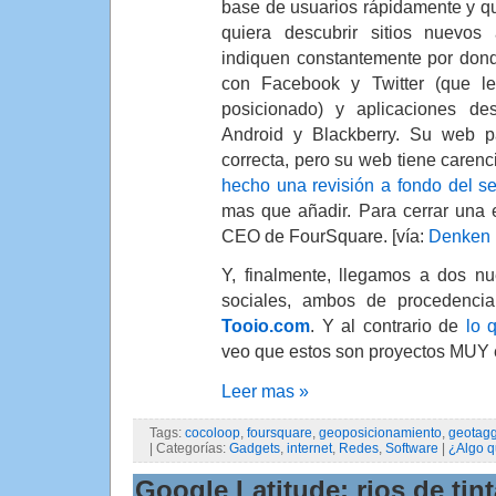
base de usuarios rápidamente y q
quiera descubrir sitios nuevo
indiquen constantemente por don
con Facebook y Twitter (que l
posicionado) y aplicaciones des
Android y Blackberry. Su web p
correcta, pero su web tiene caren
hecho una revisión a fondo del se
mas que añadir. Para cerrar una 
CEO de FourSquare. [vía:
Denken 
Y, finalmente, llegamos a dos n
sociales, ambos de procedenci
Tooio.com
. Y al contrario de
lo 
veo que estos son proyectos MUY 
Leer mas »
Tags:
cocoloop
,
foursquare
,
geoposicionamiento
,
geotag
| Categorías:
Gadgets
,
internet
,
Redes
,
Software
|
¿Algo q
Google Latitude: rios de ti