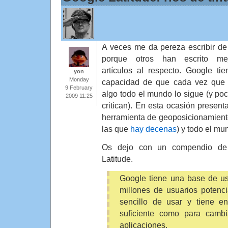
A veces me da pereza escribir de
porque otros han escrito mej
artículos al respecto. Google tie
yon
Monday
capacidad de que cada vez que
9 February
algo todo el mundo lo sigue (y poc
2009 11:25
critican). En esta ocasión present
herramienta de geoposicionamient
las que
hay decenas
) y todo el mu
Os dejo con un compendio de 
Latitude.
Google tiene una base de u
millones de usuarios potenci
sencillo de usar y tiene en
suficiente como para cambi
aplicaciones.