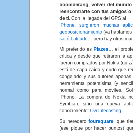
boomberang, volver del mundo v
reencontrarte con tus amigos o
de tí
. Con la llegada del GPS al
iPhone, surgieron muchas apli
geoposicionamiento
(ya hablamos 
sacó Latitude
… pero hay otros mu
Mi preferido es
Plazes
… el probl
crítica y desde que retiraron la a
fueron comprados por Nokia (quizás
está de capa caída y dudo que re
congelado y sus autores apenas
herramienta potentísima (y senci
normal como para móviles. Sol
iPhone. La compra de Nokia no
Symbian, sino una nueva aplic
conocimiento:
Ovi Lifecasting
.
Su heredero
foursquare
, que tie
(ese pique por hacer puntos) q