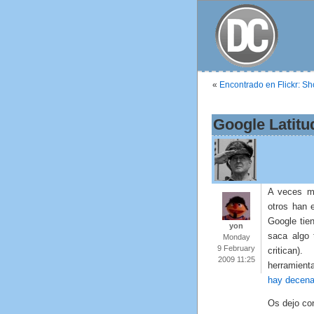
«
Encontrado en Flickr: S
Google Latitu
A veces me
otros han e
Google tie
yon
saca algo 
Monday
9 February
critican)
2009 11:25
herramient
hay decen
Os dejo co