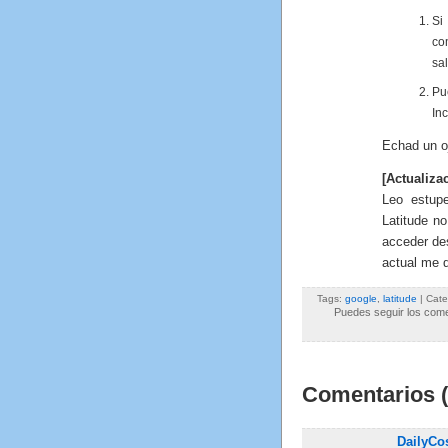
Si
co
sal
Pu
In
Echad un o
[Actualiza
Leo estup
Latitude n
acceder de
actual me d
Tags:
google
,
latitude
| Cate
Puedes seguir los comen
Comentarios (
DailyC