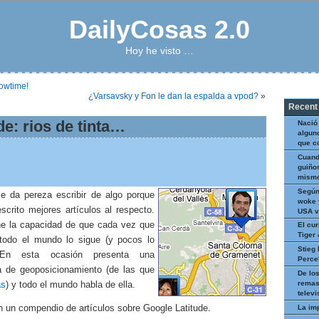
DailyCosas 2.0
Hoy he visto …
howtime!
¿Varsavsky y Fon le dan la espalda a vpod?
»
Recent
de: rios de tinta…
Nació
algun
que c
Cuand
guiños
mismo
Según
 da pereza escribir de algo porque
woke 
scrito mejores artículos al respecto.
USA v
ne la capacidad de que cada vez que
El cur
Tiger
todo el mundo lo sigue (y pocos lo
Stieg 
. En esta ocasión presenta una
Perce
a de geoposicionamiento (de las que
De los
remas
as
) y todo el mundo habla de ella.
televi
La im
n un compendio de artículos sobre Google Latitude.