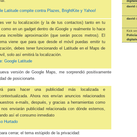
al.
digital
david
e Latitude compite contra Plazes, BrightKite y Yahoo!
david
s ver tu localización (y la de tus contactos) tanto en tu
 como en un gadget dentro de iGoogle y realmente lo hace
Kick
o
una increíble aproximación (que serán pocos metros). El
Policí
digital
lema viene que para que desde el móvil puedas emitir tu
ización, debes tener funcionando el Latitude en el Maps de
vil, solo así emitirá la localización.
e: Google Latitude
ueva versión de Google Maps, me sorprendió positivamente
idad de posicionarte.
irá para hacer una publicidad más localizada e
rcontextualizada. Ahora nos envían anuncios relacionados
nuestros e-mails, después, y gracias a herramientas como
, nos enviarán publicidad relacionada con dónde estemos,
ando así el consumo inmediato
so Hurtado
 para cerrar, el tema estúpido de la privacidad: