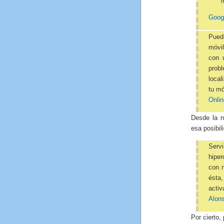
m
Googl
Puede
móvil
con 
prob
local
tu mó
Onlin
Desde la n
esa posibil
Serv
hipe
con 
ésta
activ
Alon
Por cierto,