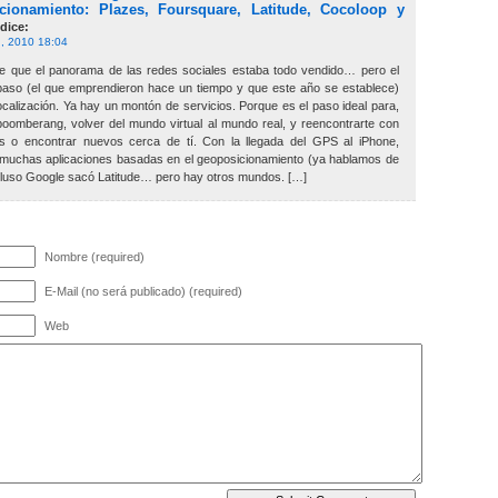
cionamiento: Plazes, Foursquare, Latitude, Cocoloop y
dice:
, 2010 18:04
e que el panorama de las redes sociales estaba todo vendido… pero el
 paso (el que emprendieron hace un tiempo y que este año se establece)
ocalización. Ya hay un montón de servicios. Porque es el paso ideal para,
oomberang, volver del mundo virtual al mundo real, y reencontrarte con
s o encontrar nuevos cerca de tí. Con la llegada del GPS al iPhone,
 muchas aplicaciones basadas en el geoposicionamiento (ya hablamos de
ncluso Google sacó Latitude… pero hay otros mundos. […]
Nombre (required)
E-Mail (no será publicado) (required)
Web