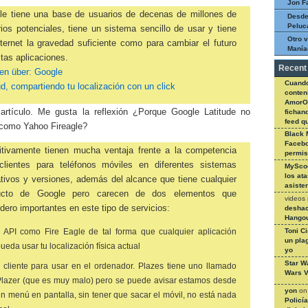
Jon F
le tiene una base de usuarios de decenas de millones de
Desde
Peluc
ios potenciales, tiene un sistema sencillo de usar y tiene
Otro v
ternet la gravedad suficiente como para cambiar el futuro
Manía
tas aplicaciones.
Recent
en über: Google
Cuando
ud, compartiendo tu localización con un click
conteni
AmorO
rtículo. Me gusta la reflexión ¿Porque Google Latitude no
fichan
feed q
 como Yahoo Fireagle?
Black 
Facebo
nitivamente tienen mucha ventaja frente a la competencia
permi
clientes para teléfonos móviles en diferentes sistemas
MySco
los at
tivos y versiones, además del alcance que tiene cualquier
asiste
ucto de Google pero carecen de dos elementos que
videos
dero importantes en este tipo de servicios:
deshac
Hangou
Toni C
 API como Fire Eagle de tal forma que cualquier aplicación
un pla
ueda usar tu localización física actual
yo
Star W
 cliente para usar en el ordenador. Plazes tiene uno llamado
Wars V
lazer (que es muy malo) pero se puede avisar estamos desde
yon
o
n menú en pantalla, sin tener que sacar el móvil, no está nada
Policí