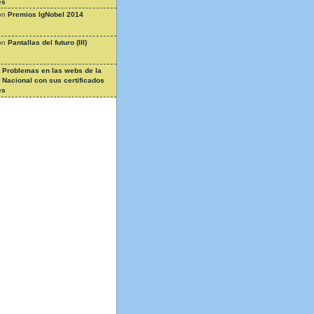
es
on
Premios IgNobel 2014
on
Pantallas del futuro (III)
n
Problemas en las webs de la
a Nacional con sus certificados
es