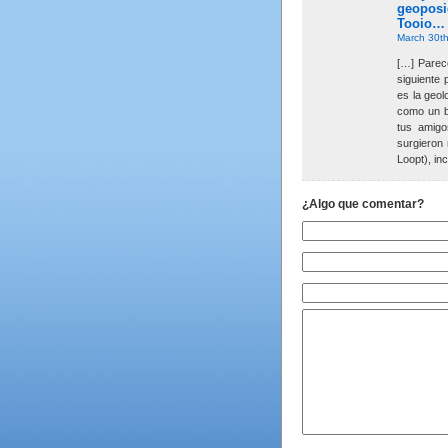
geoposi
Tooio…
March 30th
[…] Parec
siguiente
es la geol
como un b
tus amigo
surgieron
Loopt), i
¿Algo que comentar?