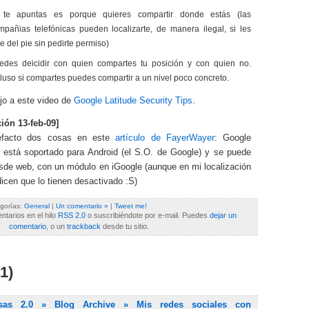
 te apuntas es porque quieres compartir donde estás (las
mpañias telefónicas pueden localizarte, de manera ilegal, si les
e del pie sin pedirte permiso)
edes deicidir con quien compartes tu posición y con quien no.
cluso si compartes puedes compartir a un nivel poco concreto.
jo a este video de
Google Latitude Security Tips
.
ción 13-feb-09]
efacto dos cosas en este
artículo de FayerWayer
: Google
o está soportado para Android (el S.O. de Google) y se puede
sde web, con un módulo en iGoogle (aunque en mi localización
icen que lo tienen desactivado :S)
gorías:
General
|
Un comentario »
|
Tweet me!
tarios en el hilo
RSS 2.0
o suscribiéndote por e-mail. Puedes
dejar un
comentario
, o un
trackback
desde tu sitio.
1)
osas 2.0 » Blog Archive » Mis redes sociales con