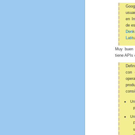
Goog
usuar
en In
de es
Denk
Latit
Muy buen a
tiene APIs
Defi
con 
opera
prod
consi
Un
p
Un
P
u