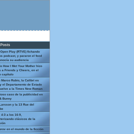
 Posts
 Open Play (RTVE) fichando
os podcast, y pararon el feed
onocía su audiencia
o How I Met Your Mother hizo
 a Friends y Cheers, en el
 capítulo
 Marco Rubio, la Calibri es
y el Departamento de Estado
uelve a la Times New Roman
ioso caso de la publicidad en
 & Bunny
Larsson y la 13 Rue del
be
 4:3 a los 16:9,
terizando clásicos de la
sión
prov en el mundo de la ficción