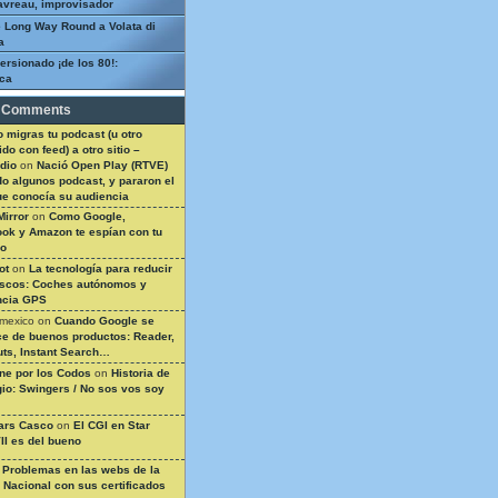
avreau, improvisador
 Long Way Round a Volata di
a
ersionado ¡de los 80!:
ca
 Comments
 migras tu podcast (u otro
do con feed) a otro sitio –
dio
on
Nació Open Play (RTVE)
do algunos podcast, y pararon el
ue conocía su audiencia
Mirror
on
Como Google,
ok y Amazon te espían con tu
so
ot
on
La tecnología para reducir
ascos: Coches autónomos y
ncia GPS
 mexico
on
Cuando Google se
e de buenos productos: Reader,
ts, Instant Search…
ine por los Codos
on
Historia de
gio: Swingers / No sos vos soy
ars Casco
on
El CGI en Star
II es del bueno
n
Problemas en las webs de la
a Nacional con sus certificados