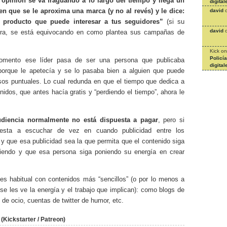
e opinión se va fraguando a lo largo del tiempo y llega un
digital
david
 que se le aproxima una marca (y no al revés) y le dice:
 producto que puede interesar a tus seguidores”
(si su
david
tra, se está equivocando en como plantea sus campañas de
Kick
o
Policí
mento ese líder pasa de ser una persona que publicaba
digital
porque le apetecía y se lo pasaba bien a alguien que puede
esos puntuales. Lo cual redunda en que el tiempo que dedica a
nidos, que antes hacía gratis y “perdiendo el tiempo”, ahora le
udiencia normalmente no está dispuesta a pagar
, pero si
uesta a escuchar de vez en cuando publicidad entre los
y que esa publicidad sea la que permita que el contenido siga
tiendo y que esa persona siga poniendo su energía en crear
.
es habitual con contenidos más “sencillos” (o por lo menos a
se les ve la energía y el trabajo que implican): como blogs de
 de ocio, cuentas de twitter de humor, etc.
Kickstarter / Patreon)