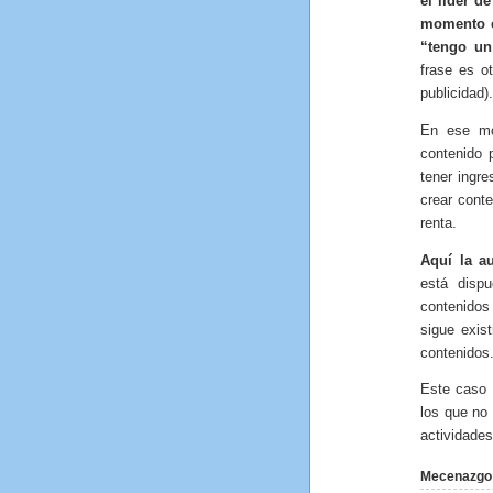
el líder d
momento en
“tengo un
frase es o
publicidad).
En ese mo
contenido 
tener ingr
crear conte
renta.
Aquí la a
está disp
contenidos 
sigue exis
contenidos
Este caso 
los que no 
actividades
Mecenazgo (