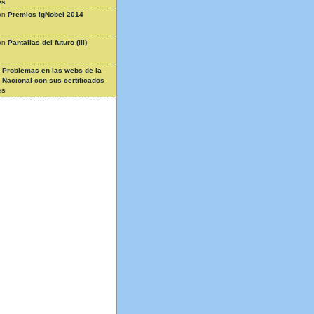
es
on
Premios IgNobel 2014
on
Pantallas del futuro (III)
n
Problemas en las webs de la
a Nacional con sus certificados
es