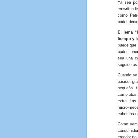
Ya sea po
crowdfundin
como Patre
poder dedic
El lema “
tiempo y l
puede que 
poder tene
sea una ca
seguidores
Cuando se 
básico gr
pequeña f
comprobar 
extra. Las
micro-mec
cubrir las 
Como vemos
consumido
creador no 