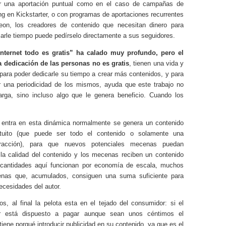
r una aportación puntual como en el caso de campañas de
g en Kickstarter, o con programas de aportaciones recurrentes
on, los creadores de contenido que necesitan dinero para
arle tiempo puede pedírselo directamente a sus seguidores.
Internet todo es gratis” ha calado muy profundo, pero el
a dedicación de las personas no es gratis
, tienen una vida y
para poder dedicarle su tiempo a crear más contenidos, y para
r una periodicidad de los mismos, ayuda que este trabajo no
rga, sino incluso algo que le genera beneficio. Cuando los
entra en esta dinámica normalmente se genera un contenido
atuito (que puede ser todo el contenido o solamente una
racción), para que nuevos potenciales mecenas puedan
la calidad del contenido y los mecenas reciben un contenido
 cantidades aquí funcionan por economía de escala, muchos
enas que, acumulados, consiguen una suma suficiente para
necesidades del autor.
, al final la pelota esta en el tejado del consumidor: si el
r está dispuesto a pagar aunque sean unos céntimos el
tiene porqué introducir publicidad en su contenido, ya que es el