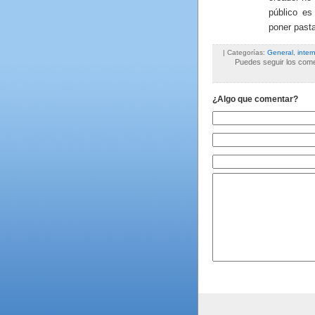
público es
poner pasta
| Categorías:
General
,
inter
Puedes seguir los comen
¿Algo que comentar?