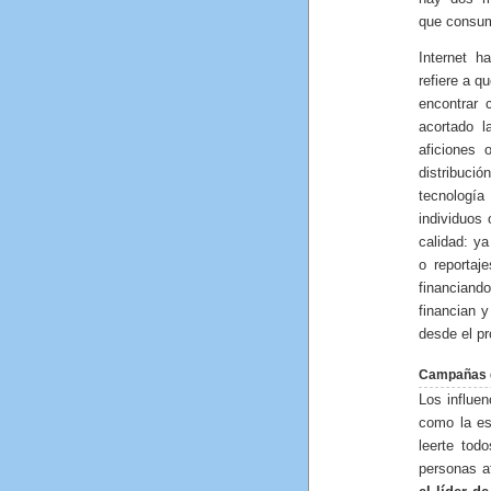
que consu
Internet h
refiere a q
encontrar 
acortado l
aficiones
distribuci
tecnologí
individuos
calidad: y
o reportaj
financiand
financian 
desde el pr
Campañas d
Los influen
como la es
leerte to
personas af