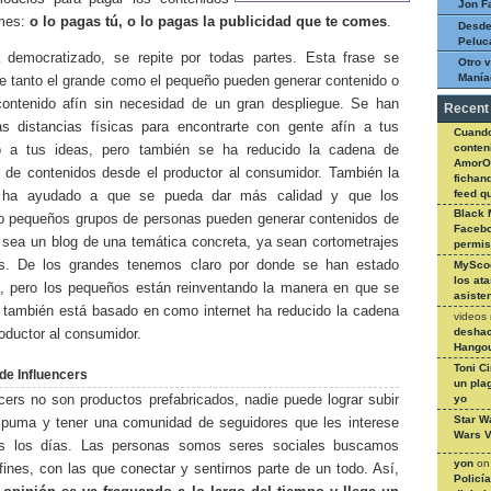
Jon F
mes:
o lo pagas tú, o lo pagas la publicidad que te comes
.
Desde
Peluc
a democratizado, se repite por todas partes. Esta frase se
Otro v
Manía
ue tanto el grande como el pequeño pueden generar contenido o
contenido afín sin necesidad de un gran despliegue. Se han
Recent
as distancias físicas para encontrarte con gente afín a tus
Cuando
conteni
 o a tus ideas, pero también se ha reducido la cadena de
AmorO
ón de contenidos desde el productor al consumidor. También la
fichan
feed q
a ha ayudado a que se pueda dar más calidad y que los
Black 
 o pequeños grupos de personas pueden generar contenidos de
Facebo
a sea un blog de una temática concreta, ya sean cortometrajes
permi
es. De los grandes tenemos claro por donde se han estado
MySco
los at
o, pero los pequeños están reinventando la manera en que se
asiste
y también está basado en como internet ha reducido la cadena
videos
deshac
oductor al consumidor.
Hangou
Toni C
e Influencers
un pla
yo
cers no son productos prefabricados, nadie puede lograr subir
Star W
puma y tener una comunidad de seguidores que les interese
Wars V
dos los días. Las personas somos seres sociales buscamos
yon
o
ines, con las que conectar y sentirnos parte de un todo. Así,
Policí