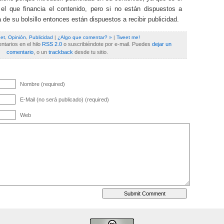
 el que financia el contenido, pero si no están dispuestos a
 de su bolsillo entonces están dispuestos a recibir publicidad.
net
,
Opinión
,
Publicidad
|
¿Algo que comentar? »
|
Tweet me!
tarios en el hilo
RSS 2.0
o suscribiéndote por e-mail. Puedes
dejar un
comentario
, o un
trackback
desde tu sitio.
Nombre (required)
E-Mail (no será publicado) (required)
Web