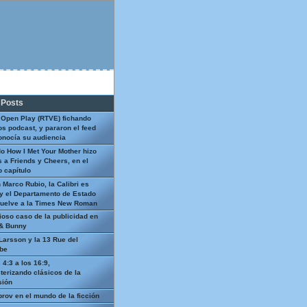
 Posts
 Open Play (RTVE) fichando
os podcast, y pararon el feed
onocía su audiencia
o How I Met Your Mother hizo
 a Friends y Cheers, en el
 capítulo
 Marco Rubio, la Calibri es
y el Departamento de Estado
uelve a la Times New Roman
ioso caso de la publicidad en
 & Bunny
Larsson y la 13 Rue del
be
 4:3 a los 16:9,
terizando clásicos de la
sión
prov en el mundo de la ficción