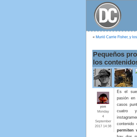
«
Murió Carrie Fisher, y l
Pequeños pro
los contenido
Es el sue
pasión en
casos punt
yon
cuatro 
Monday
4
instagrame
September
contenido
2017 14:38
permiten v
hay dos m