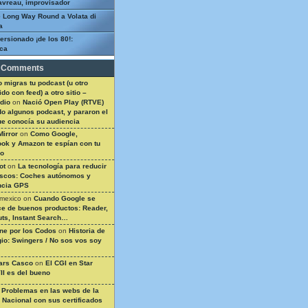
avreau, improvisador
 Long Way Round a Volata di
a
ersionado ¡de los 80!:
ca
 Comments
 migras tu podcast (u otro
do con feed) a otro sitio –
dio
on
Nació Open Play (RTVE)
do algunos podcast, y pararon el
ue conocía su audiencia
Mirror
on
Como Google,
ok y Amazon te espían con tu
so
ot
on
La tecnología para reducir
ascos: Coches autónomos y
ncia GPS
 mexico
on
Cuando Google se
e de buenos productos: Reader,
ts, Instant Search…
ine por los Codos
on
Historia de
gio: Swingers / No sos vos soy
ars Casco
on
El CGI en Star
II es del bueno
n
Problemas en las webs de la
a Nacional con sus certificados