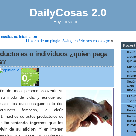
DailyCosas 2.0
Hoy he visto …
os medios no informaron
Historia de un plagio: Swingers / No sos vos soy yo
»
Recent
ductores o individuos ¿quien paga
Nació
algun
s?
que c
Cuand
guiños
mismo
Según
woke 
USA v
ño de toda persona convertir su
El cur
 su modo de vida, y aunque son
Tiger
uales los que consiguen esto (los
Stieg 
youtubers famosos, o algún
Perce
r), muchos de estos productores de
De los
remas
 están
teniendo ingresos que les
televi
ivir de su afición
. Y en internet
La im
odelos para pagar los contenidos