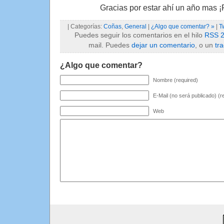
Gracias por estar ahí un año mas ¡
| Categorías:
Coñas
,
General
|
¿Algo que comentar? »
|
T
Puedes seguir los comentarios en el hilo
RSS 2
mail. Puedes
dejar un comentario
, o un
tr
¿Algo que comentar?
Nombre (required)
E-Mail (no será publicado) (r
Web