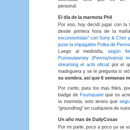
personal.
El día de la marmota Phil
Por eso, hoy decidí jugar con la t
desde primera hora de la mañ
excursionistas” con Sony & Cher y
puse la impagable Polka de Penns
Luego al mediodía,
según ll
Punxsutawney (Pennsylvania) i
streaming el acto oficial
por el q
madriguera y se le pregunta si vi
su sombra, así que 6 semanas m
Por cierto, para los mas frikis, p
badge de
Foursquare
que os acre
la marmota, solo teneis que
segui
“groundhog” en cualquiera de vues
Un año mas de DailyCosas
Por mi parte, poco a poco ya se 