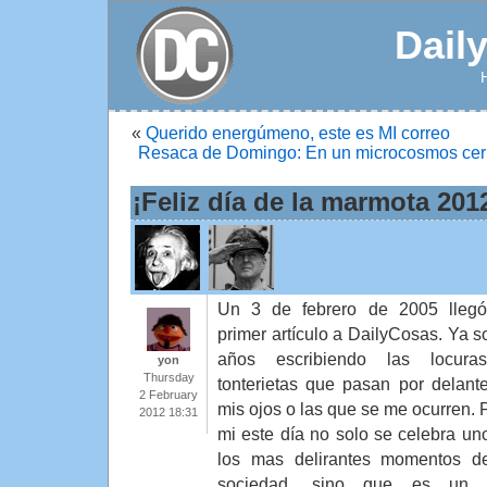
Dail
«
Querido energúmeno, este es MI correo
Resaca de Domingo: En un microcosmos cerrad
¡Feliz día de la marmota 201
Un 3 de febrero de 2005 lleg
primer artículo a DailyCosas. Ya s
años escribiendo las locura
yon
Thursday
tonterietas que pasan por delant
2 February
mis ojos o las que se me ocurren. 
2012 18:31
mi este día no solo se celebra un
los mas delirantes momentos d
sociedad, sino que es un h