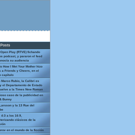
 Posts
 Open Play (RTVE) fichando
os podcast, y pararon el feed
onocía su audiencia
o How I Met Your Mother hizo
 a Friends y Cheers, en el
 capítulo
 Marco Rubio, la Calibri es
y el Departamento de Estado
uelve a la Times New Roman
ioso caso de la publicidad en
 & Bunny
Larsson y la 13 Rue del
be
 4:3 a los 16:9,
terizando clásicos de la
sión
prov en el mundo de la ficción