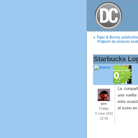
«
Tiger & Bunny, publicid
Potpurri de enlaces (ext
Starbucks Log
La compañí
una vuelta
esta ocasió
yon
el icono en
Friday
3 June 2011
12:55