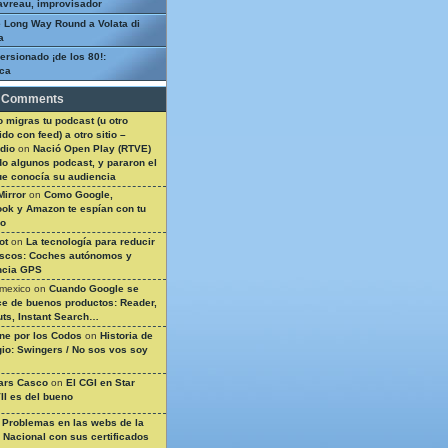
avreau, improvisador
 Long Way Round a Volata di
a
ersionado ¡de los 80!:
ca
 Comments
 migras tu podcast (u otro
do con feed) a otro sitio –
dio
on
Nació Open Play (RTVE)
do algunos podcast, y pararon el
ue conocía su audiencia
Mirror
on
Como Google,
ok y Amazon te espían con tu
so
ot
on
La tecnología para reducir
ascos: Coches autónomos y
ncia GPS
 mexico
on
Cuando Google se
e de buenos productos: Reader,
ts, Instant Search…
ine por los Codos
on
Historia de
gio: Swingers / No sos vos soy
ars Casco
on
El CGI en Star
II es del bueno
n
Problemas en las webs de la
a Nacional con sus certificados