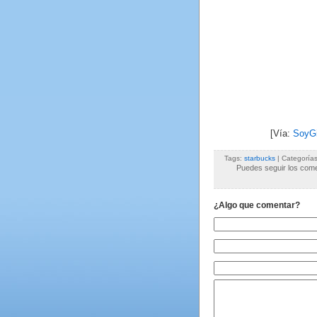
[Vía:
SoyG
Tags:
starbucks
| Categoría
Puedes seguir los comen
¿Algo que comentar?