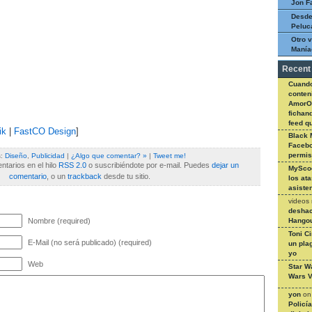
Jon F
Desde
Peluc
Otro v
Manía
Recent
Cuando
conteni
AmorO
fichan
feed q
ik
|
FastCO Design
]
Black 
Facebo
permi
s:
Diseño
,
Publicidad
|
¿Algo que comentar? »
|
Tweet me!
tarios en el hilo
RSS 2.0
o suscribiéndote por e-mail. Puedes
dejar un
MySco
comentario
, o un
trackback
desde tu sitio.
los at
asiste
videos
deshac
Hangou
Nombre (required)
Toni C
E-Mail (no será publicado) (required)
un pla
yo
Web
Star W
Wars V
yon
o
Policí