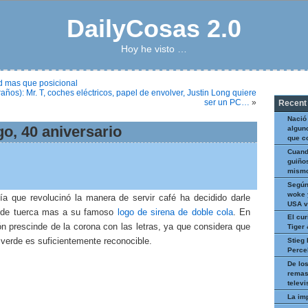
DailyCosas 2.0
Hoy he visto …
ad mas que posicional
raños): Mr. T, coches eléctricos, papel de envolver, Justin Long quiere
ser un PC…
»
Recent
Nació
o, 40 aniversario
algun
que c
Cuand
guiños
mismo
Según
woke 
a que revolucinó la manera de servir café ha decidido darle
USA v
 de tuerca mas a su famoso
logo de sirena de doble cola
. En
El cur
n prescinde de la corona con las letras, ya que considera que
Tiger
 verde es suficientemente reconocible.
Stieg 
Perce
De los
remas
televi
La im