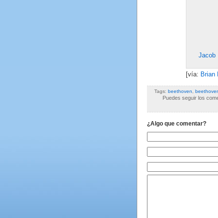
Jacob 
[vía:
Brian 
Tags:
beethoven
,
beethove
Puedes seguir los comen
¿Algo que comentar?