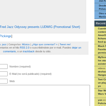
Jon F
Desde
Peluc
Otro v
Manía
Recent
Fred Jazz Odyssey presents LUDWIG (Promotional Short)
Cuando
conteni
AmorO
Pickings
]
fichan
feed q
n
,
jazz
| Categorías:
Música
|
¿Algo que comentar? »
|
Tweet me!
Black 
tarios en el hilo
RSS 2.0
o suscribiéndote por e-mail. Puedes
dejar un
Facebo
comentario
, o un
trackback
desde tu sitio.
permi
MySco
los at
asiste
Nombre (required)
videos
deshac
E-Mail (no será publicado) (required)
Hangou
Toni C
Web
un pla
yo
Star W
Wars V
yon
o
Policí