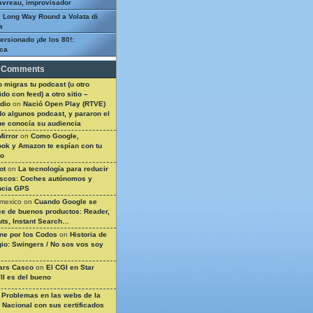
avreau, improvisador
 Long Way Round a Volata di
a
ersionado ¡de los 80!:
ca
 Comments
 migras tu podcast (u otro
do con feed) a otro sitio –
dio
on
Nació Open Play (RTVE)
do algunos podcast, y pararon el
ue conocía su audiencia
Mirror
on
Como Google,
ok y Amazon te espían con tu
so
ot
on
La tecnología para reducir
ascos: Coches autónomos y
ncia GPS
 mexico
on
Cuando Google se
e de buenos productos: Reader,
ts, Instant Search…
ine por los Codos
on
Historia de
gio: Swingers / No sos vos soy
ars Casco
on
El CGI en Star
II es del bueno
n
Problemas en las webs de la
a Nacional con sus certificados