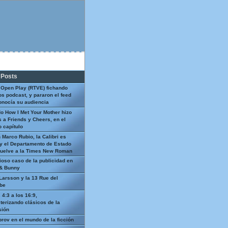
 Posts
 Open Play (RTVE) fichando
os podcast, y pararon el feed
onocía su audiencia
o How I Met Your Mother hizo
 a Friends y Cheers, en el
 capítulo
 Marco Rubio, la Calibri es
y el Departamento de Estado
uelve a la Times New Roman
ioso caso de la publicidad en
 & Bunny
Larsson y la 13 Rue del
be
 4:3 a los 16:9,
terizando clásicos de la
sión
prov en el mundo de la ficción