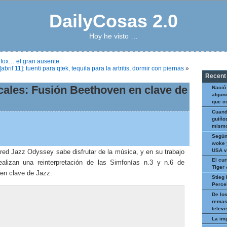
DailyCosas 2.0
Hoy he visto …
efox… el gran ausente
ril’11]: tuenti para qtek, tequila para la artritis, dormir con piernas
»
Recent
ales: Fusión Beethoven en clave de
Nació
algun
que c
Cuand
guiños
mismo
Según
woke 
USA v
red Jazz Odyssey sabe disfrutar de la música, y en su trabajo
El cur
lizan una reinterpretación de las Simfonías n.3 y n.6 de
Tiger
en clave de Jazz.
Stieg 
Perce
De los
remas
televi
La im