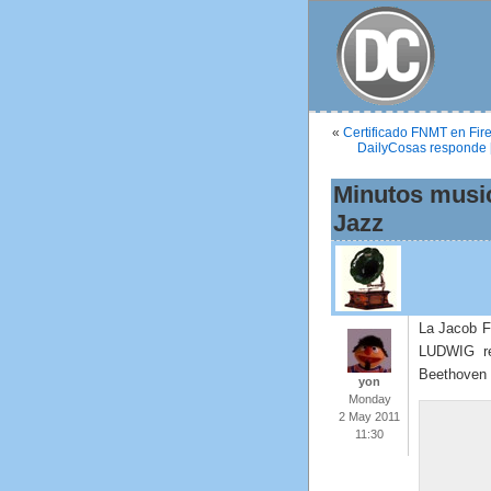
«
Certificado FNMT en Fir
DailyCosas responde [ab
Minutos music
Jazz
La Jacob F
LUDWIG rea
Beethoven 
yon
Monday
2 May 2011
11:30