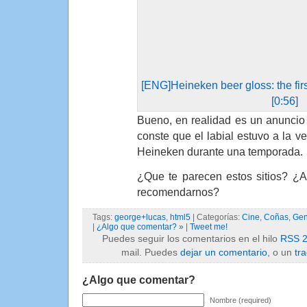
[ENG]Heineken beer gloss: the firs
[0:56]
Bueno, en realidad es un anunci
conste que el labial estuvo a la ve
Heineken durante una temporada.
¿Que te parecen estos sitios? ¿Al
recomendarnos?
Tags:
george+lucas
,
html5
| Categorías:
Cine
,
Coñas
,
Gen
|
¿Algo que comentar? »
|
Tweet me!
Puedes seguir los comentarios en el hilo
RSS 2
mail. Puedes
dejar un comentario
, o un
tr
¿Algo que comentar?
Nombre (required)