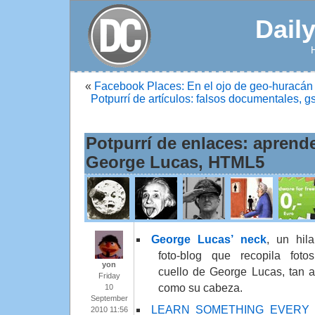
Dail
«
Facebook Places: En el ojo de geo-huracán
Potpurrí de artículos: falsos documentales,
Potpurrí de enlaces: aprende
George Lucas, HTML5
George Lucas’ neck
, un hila
foto-blog que recopila foto
yon
cuello de George Lucas, tan 
Friday
como su cabeza.
10
September
LEARN SOMETHING EVERY 
2010 11:56