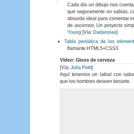
Cada día un dibujo nos cuenta
que seguramente no sabías, cu
absurda ideal para comentar e
de ascensor. Un proyecto simpá
Young
[Vía:
Dadanoias
]
Tabla periódica de los eleme
flamante HTML5+CSS3
Vídeo: Gloos de cerveza
[Vía:
Julia Petit
]
Aquí tenemos un labial con sabo
que los hombres deseen besarte.