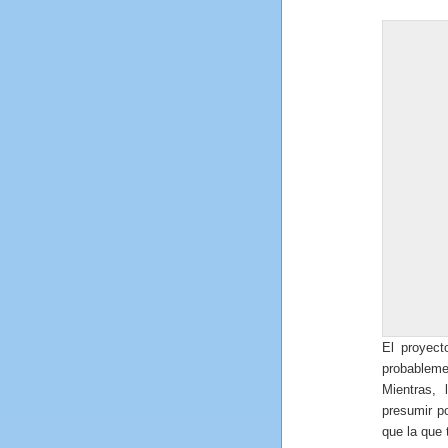
El proyec
probablem
Mientras, 
presumir p
que la que 