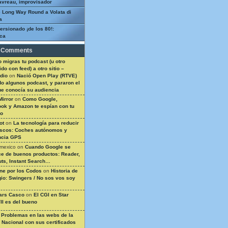
avreau, improvisador
 Long Way Round a Volata di
a
ersionado ¡de los 80!:
ca
 Comments
 migras tu podcast (u otro
do con feed) a otro sitio –
dio
on
Nació Open Play (RTVE)
do algunos podcast, y pararon el
ue conocía su audiencia
Mirror
on
Como Google,
ok y Amazon te espían con tu
so
ot
on
La tecnología para reducir
ascos: Coches autónomos y
ncia GPS
 mexico
on
Cuando Google se
e de buenos productos: Reader,
ts, Instant Search…
ine por los Codos
on
Historia de
gio: Swingers / No sos vos soy
ars Casco
on
El CGI en Star
II es del bueno
n
Problemas en las webs de la
a Nacional con sus certificados