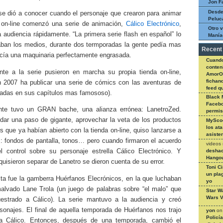
Jon F
Desde
e dió a conocer cuando el personaje que crearon para animar
Peluc
 on-line comenzó una serie de animación,
Cálico Electrónico
,
Otro v
a audiencia rápidamente. “La primera serie flash en español” lo
Manía
ban los medios, durante dos termporadas la gente pedía mas
Recent
ecía una maquinaria perfectamente engrasada.
Cuando
conteni
nte a la serie pusieron en marcha su propia tienda on-line,
AmorO
fichan
n 2007 ha publicar una serie de cómics con las aventuras de
feed q
sadas en sus capítulos mas famososo).
Black 
Facebo
nte tuvo un GRAN bache, una alianza errónea: LanetroZed.
permi
 dar una paso de gigante, aprovechar la veta de los productos
MySco
los at
s que ya habían abierto con la tienda on-line, quiso lanzarse a
asiste
s: fondos de pantalla, tonos… pero cuando firmaron el acuerdo
videos
deshac
el control sobre su personaje estrella Cálico Electrónico. Y
Hangou
uisieron separar de Lanetro se dieron cuenta de su error.
Toni C
un pla
ta fue la gamberra Huérfanos Elecrónicos, en la que luchaban
yo
malvado Lane Trola (un juego de palabras sobre “el malo” que
Star W
Wars V
estrado a Cálico). La serie mantuvo a la audiencia y creó
sonajes. El final de aquella temporada de Huérfanos nos trajo
yon
o
Policí
 a Cálico. Entonces, después de una temporada, cambió el