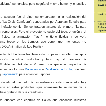
digital
píldoras” semanales, pero seguía el mismo humor, y el público
david
david
te apuesta fue el cine, se embarcaron a la realización del
e “La Crisis Carnívora”, contratados por Abrakam Estudio para
Kick
o
 inefable cómic. Se contrataron actores de primera fila para
Policí
digital
s personajes. Pero el proyecto no cuajó del todo: el guión y el
 flojos, la animación “flash” no tiene fluidez y se veía
ente tosco en los tiempos que corren (por momentos me
a D’OcAnimation de Los Fruitis).
 éxito de Huérfanos les llevó a dar un paso mas allá: mas spin-
ducción de otros productos y todo bajo el paraguas de
V. Además, NikodemoTV omenzó a apadrinar proyectos de
 en español como
Malviviendo
o
Pendiente de Título
, o incluso
og
Japoneando
para aprender Japonés.
odo ello el mercado de las webseries está complicado, hay
sión en estos productos (que normalmente se nutren de la
rabajo gratuito de sus creadores).
os quedará ese capítulo de Cálico que encandiló nuestros