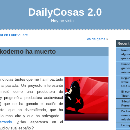
DailyCosas 2.0
Hoy he visto …
yor en FourSquare
Va de gatos
»
Recent
ikodemo ha muerto
Nació
algun
que c
Cuand
guiños
mismo
Según
 noticias tristes que me ha impactado
woke 
a pasada. Un proyecto interesante
USA v
inició como una productora de
El cur
Tiger
y progresó a productora audiovisual
Stieg 
et) que se ha ganado el cariño de
Perce
te, que ha diversificado, que ha
De los
remas
 lo mas alto y que ha arriesgado…
televi
errando
. ¿Hay esperanza en el
La im
udiovisual español?