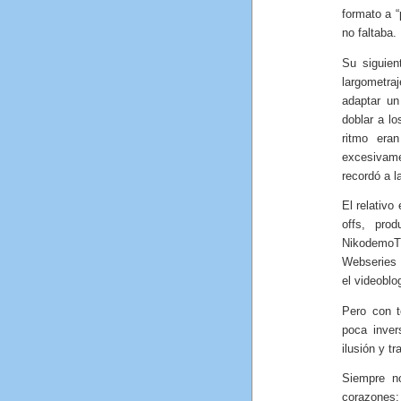
formato a “
no faltaba.
Su siguien
largometraj
adaptar un
doblar a lo
ritmo eran
excesivam
recordó a l
El relativo
offs, pro
NikodemoT
Webseries
el videobl
Pero con t
poca inver
ilusión y t
Siempre n
corazones: