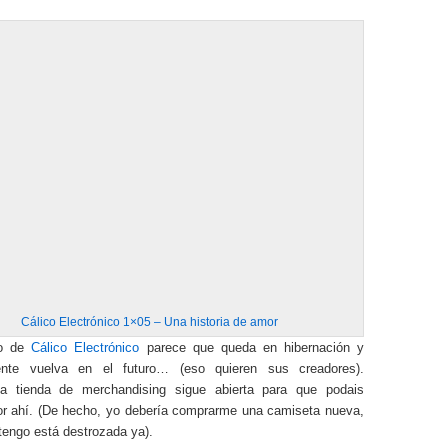
Cálico Electrónico 1×05 – Una historia de amor
to de
Cálico Electrónico
parece que queda en hibernación y
ente vuelva en el futuro… (eso quieren sus creadores).
la tienda de merchandising sigue abierta para que podais
or ahí. (De hecho, yo debería comprarme una camiseta nueva,
tengo está destrozada ya).