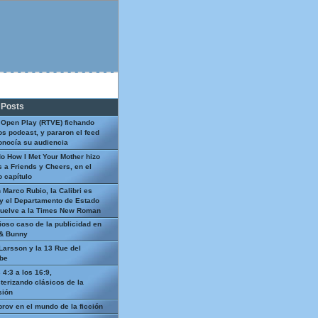
 Posts
 Open Play (RTVE) fichando
os podcast, y pararon el feed
onocía su audiencia
o How I Met Your Mother hizo
 a Friends y Cheers, en el
 capítulo
 Marco Rubio, la Calibri es
y el Departamento de Estado
uelve a la Times New Roman
ioso caso de la publicidad en
 & Bunny
Larsson y la 13 Rue del
be
 4:3 a los 16:9,
terizando clásicos de la
sión
prov en el mundo de la ficción