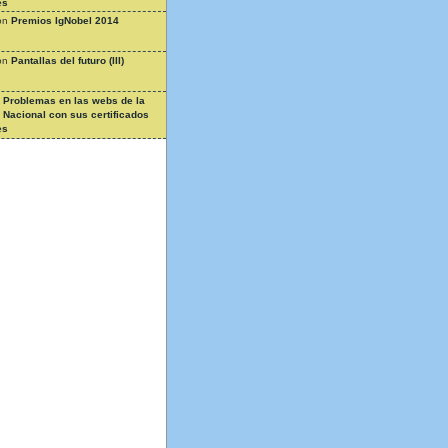
es
on
Premios IgNobel 2014
on
Pantallas del futuro (III)
n
Problemas en las webs de la
a Nacional con sus certificados
es