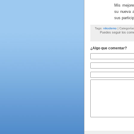
Mis mejor
su nueva 
sus partici
Tags:
nikodemo
| Categoría
Puedes seguir los comen
¿Algo que comentar?