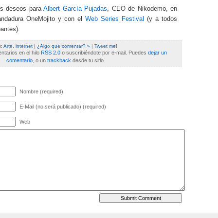
es deseos para
Albert García Pujadas
, CEO de Nikodemo, en
andadura OneMojito y con el
Web Series Festival
(y a todos
pantes).
s:
Arte
,
internet
|
¿Algo que comentar? »
|
Tweet me!
tarios en el hilo
RSS 2.0
o suscribiéndote por e-mail. Puedes
dejar un
comentario
, o un
trackback
desde tu sitio.
Nombre (required)
E-Mail (no será publicado) (required)
Web