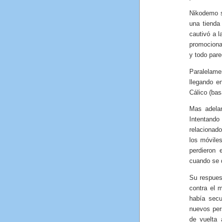
Nikodemo s
una tienda
cautivó a l
promociona
y todo par
Paralelame
llegando e
Cálico (ba
Mas adela
Intentando
relacionado
los móvile
perdieron 
cuando se q
Su respues
contra el 
había secu
nuevos per
de vuelta