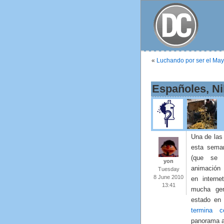
«
Luchando por ser el Ma
Españoles, N
Una de las
esta seman
(que se 
yon
animación 
Tuesday
8 June 2010
en intern
13:41
mucha gen
estado en
termina c
panorama a