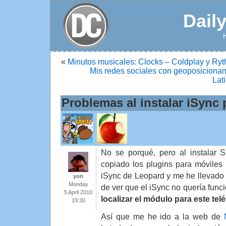
Dail
«
Minutos musicales: Clocks – Coldplay y Ry
Mis redes sociales con geoposicionam
Lat
Problemas al instalar iSync 
No se porqué, pero al instalar
copiado los plugins para móviles 
iSync de Leopard y me he llevado
yon
Monday
de ver que el iSync no quería func
5 April 2010
localizar el módulo para este tel
19:30
Así que me he ido a la web de