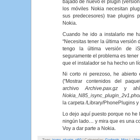
bajado de nuevo el plugin (versión
los móviles Nokia necesitan plu
sus predecesores) trae plugins
Nokia.
Cuando he ido a instalarlo me h
“Necesitas tener la última versión
tengo la última versión de iS
seguramente el problema es tener
que el instalador se ha hecho un lí
Ni corto ni perezoso, he abierto 
(“Mostrar contenidos del paque
archivo
Archive.pax.gz
y ahí t
Nokia_N85_isync_plugin_2v1.pho
la carpeta /Library/PhonePlugins y 
Lo dejo aquí puesto porque no he l
ningún lado… y mira que es una cos
Voy a dar parte a Nokia.
Tags:
isync
,
plugin
,
s60
| Categorías:
Gadgets
,
Mac
|
¿Alg